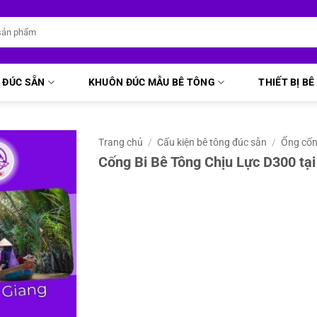
 ĐÚC SẴN
KHUÔN ĐÚC MẪU BÊ TÔNG
THIẾT BỊ B
Trang chủ
/
Cấu kiện bê tông đúc sẵn
/
Ống cố
Cống Bi Bê Tông Chịu Lực D300 tạ