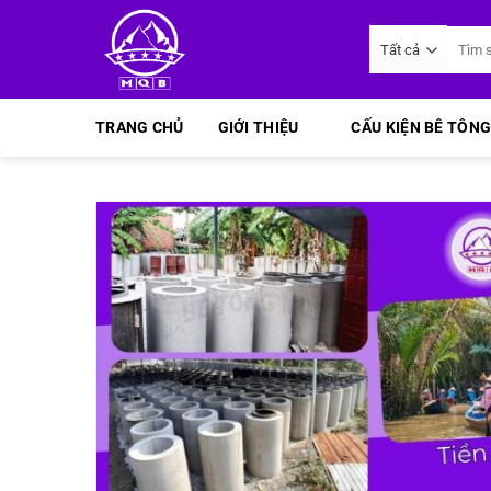
Bỏ
Tìm
qua
kiếm:
nội
dung
TRANG CHỦ
GIỚI THIỆU
CẤU KIỆN BÊ TÔNG