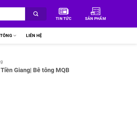
TIN TỨC
SẢN PHẨM
Ê TÔNG
LIÊN HỆ
ng
i Tiền Giang| Bê tông MQB