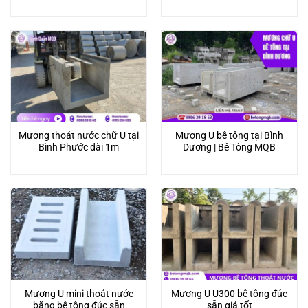
Mương thoát nước chữ U tại
Mương U bê tông tại Bình
Bình Phước dài 1m
Dương | Bê Tông MQB
Mương U mini thoát nước
Mương U U300 bê tông đúc
bằng bê tông đúc sẵn
sẵn giá tốt