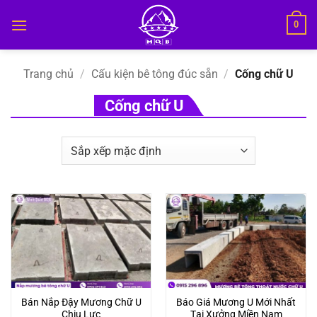
Bỏ
0
qua
nội
dung
Trang chủ
/
Cấu kiện bê tông đúc sẵn
/
Cống chữ U
Cống chữ U
Bán Nắp Đậy Mương Chữ U
Báo Giá Mương U Mới Nhất
Chịu Lực
Tại Xưởng Miền Nam