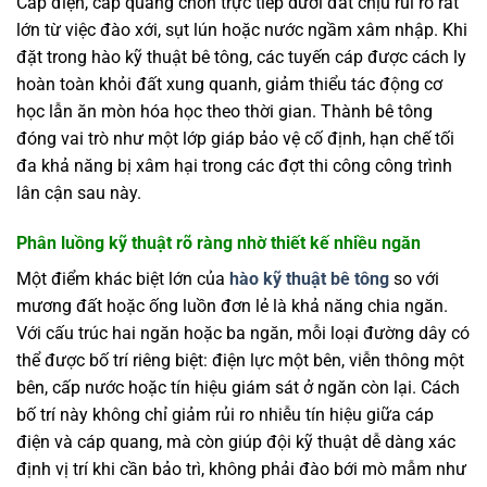
Cáp điện, cáp quang chôn trực tiếp dưới đất chịu rủi ro rất
lớn từ việc đào xới, sụt lún hoặc nước ngầm xâm nhập. Khi
đặt trong hào kỹ thuật bê tông, các tuyến cáp được cách ly
hoàn toàn khỏi đất xung quanh, giảm thiểu tác động cơ
học lẫn ăn mòn hóa học theo thời gian. Thành bê tông
đóng vai trò như một lớp giáp bảo vệ cố định, hạn chế tối
đa khả năng bị xâm hại trong các đợt thi công công trình
lân cận sau này.
Phân luồng kỹ thuật rõ ràng nhờ thiết kế nhiều ngăn
Một điểm khác biệt lớn của
hào kỹ thuật bê tông
so với
mương đất hoặc ống luồn đơn lẻ là khả năng chia ngăn.
Với cấu trúc hai ngăn hoặc ba ngăn, mỗi loại đường dây có
thể được bố trí riêng biệt: điện lực một bên, viễn thông một
bên, cấp nước hoặc tín hiệu giám sát ở ngăn còn lại. Cách
bố trí này không chỉ giảm rủi ro nhiễu tín hiệu giữa cáp
điện và cáp quang, mà còn giúp đội kỹ thuật dễ dàng xác
định vị trí khi cần bảo trì, không phải đào bới mò mẫm như