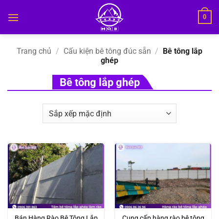
Bỏ
0
qua
nội
dung
Trang chủ
/
Cấu kiện bê tông đúc sẵn
/
Bê tông lắp
ghép
Bê tông lắp ghép
Bán Hàng Rào Bê Tông Lắp
Cung cấp hàng rào bê tông