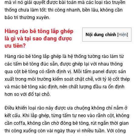
mà vì nó giải quyết được bài toán mà các loại rào truyền
thống chưa làm tốt: thi công nhanh, bền lâu, không cần
bảo trì thường xuyên.
Hàng rào bê tông lắp ghép
Nội dung chính
[
Hiện
]
là gì và tại sao đang được
ưu tiên?
Hàng rào bê tông lắp ghép
là hệ thống tường rào làm từ
các tấm bê tông đúc sẵn, được ghép lại với nhau thông
qua cột bê tông có rãnh định vị. Mỗi tấm panel được sản
xuất trong môi trường kiểm soát chặt chẽ, với tỷ lệ cốt thép
và mác bê tông xác định, nên chất lượng đầu ra ổn định
hơn so với đổ tại chỗ.
Điều khiến loại rào này được ưa chuộng không chỉ nằm ở
kết cấu. Khi lắp ghép, từng tấm tự neo vào rãnh cột, không
cần coffa, không cần chờ đông bê tông, rút ngắn thời gian
thi công xuống còn vài ngày thay vì nhiều tuần. Với công