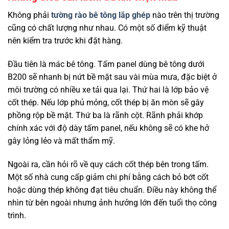
Không phải
tường rào bê tông lắp ghép
nào trên thị trường
cũng có chất lượng như nhau. Có một số điểm kỹ thuật
nên kiểm tra trước khi đặt hàng.
Đầu tiên là mác bê tông. Tấm panel dùng bê tông dưới
B200 sẽ nhanh bị nứt bề mặt sau vài mùa mưa, đặc biệt ở
môi trường có nhiều xe tải qua lại. Thứ hai là lớp bảo vệ
cốt thép. Nếu lớp phủ mỏng, cốt thép bị ăn mòn sẽ gây
phồng rộp bề mặt. Thứ ba là rãnh cột. Rãnh phải khớp
chính xác với độ dày tấm panel, nếu không sẽ có khe hở
gây lỏng lẻo và mất thẩm mỹ.
Ngoài ra, cần hỏi rõ về quy cách cốt thép bên trong tấm.
Một số nhà cung cấp giảm chi phí bằng cách bỏ bớt cốt
hoặc dùng thép không đạt tiêu chuẩn. Điều này không thể
nhìn từ bên ngoài nhưng ảnh hưởng lớn đến tuổi thọ công
trình.