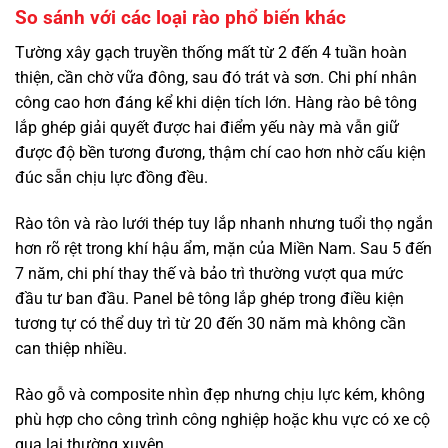
So sánh với các loại rào phổ biến khác
Tường xây gạch truyền thống mất từ 2 đến 4 tuần hoàn
thiện, cần chờ vữa đông, sau đó trát và sơn. Chi phí nhân
công cao hơn đáng kể khi diện tích lớn.
Hàng rào bê tông
lắp ghép
giải quyết được hai điểm yếu này mà vẫn giữ
được độ bền tương đương, thậm chí cao hơn nhờ cấu kiện
đúc sẵn chịu lực đồng đều.
Rào tôn và rào lưới thép tuy lắp nhanh nhưng tuổi thọ ngắn
hơn rõ rệt trong khí hậu ẩm, mặn của Miền Nam. Sau 5 đến
7 năm, chi phí thay thế và bảo trì thường vượt qua mức
đầu tư ban đầu.
Panel bê tông lắp ghép
trong điều kiện
tương tự có thể duy trì từ 20 đến 30 năm mà không cần
can thiệp nhiều.
Rào gỗ và composite nhìn đẹp nhưng chịu lực kém, không
phù hợp cho công trình công nghiệp hoặc khu vực có xe cộ
qua lại thường xuyên.