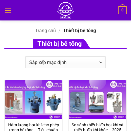
Bỏ
0
qua
nội
dung
Trang chủ
/
Thiết bị bê tông
Thiết bị bê tông
Hàm lượng bọt khí cho phép
So sánh thiết bị đo bọt khí và
trong bê tông – Tiêu chuẩn
thiết bị đo khí khác – 2025