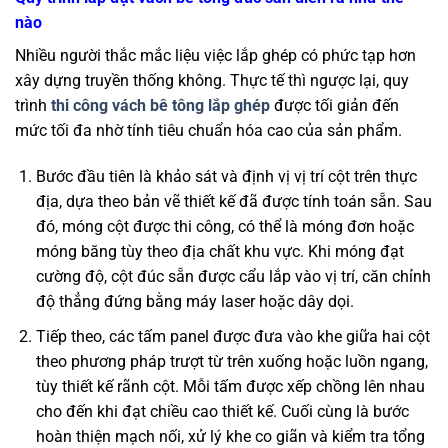
nào
Nhiều người thắc mắc liệu việc lắp ghép có phức tạp hơn
xây dựng truyền thống không. Thực tế thì ngược lại, quy
trình
thi công vách bê tông lắp ghép
được tối giản đến
mức tối đa nhờ tính tiêu chuẩn hóa cao của sản phẩm.
Bước đầu tiên là khảo sát và định vị vị trí cột trên thực
địa, dựa theo bản vẽ thiết kế đã được tính toán sẵn. Sau
đó, móng cột được thi công, có thể là móng đơn hoặc
móng băng tùy theo địa chất khu vực. Khi móng đạt
cường độ, cột đúc sẵn được cẩu lắp vào vị trí, căn chỉnh
độ thẳng đứng bằng máy laser hoặc dây dọi.
Tiếp theo, các tấm panel được đưa vào khe giữa hai cột
theo phương pháp trượt từ trên xuống hoặc luồn ngang,
tùy thiết kế rãnh cột. Mỗi tấm được xếp chồng lên nhau
cho đến khi đạt chiều cao thiết kế. Cuối cùng là bước
hoàn thiện mạch nối, xử lý khe co giãn và kiểm tra tổng