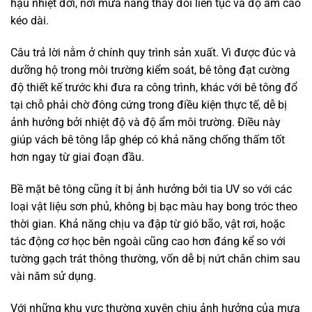
hậu nhiệt đới, nơi mưa nắng thay đổi liên tục và độ ẩm cao
kéo dài.
Câu trả lời nằm ở chính quy trình sản xuất. Vì được đúc và
dưỡng hộ trong môi trường kiểm soát, bê tông đạt cường
độ thiết kế trước khi đưa ra công trình, khác với bê tông đổ
tại chỗ phải chờ đông cứng trong điều kiện thực tế, dễ bị
ảnh hưởng bởi nhiệt độ và độ ẩm môi trường. Điều này
giúp vách bê tông lắp ghép có khả năng chống thấm tốt
hơn ngay từ giai đoạn đầu.
Bề mặt bê tông cũng ít bị ảnh hưởng bởi tia UV so với các
loại vật liệu sơn phủ, không bị bạc màu hay bong tróc theo
thời gian. Khả năng chịu va đập từ gió bão, vật rơi, hoặc
tác động cơ học bên ngoài cũng cao hơn đáng kể so với
tường gạch trát thông thường, vốn dễ bị nứt chân chim sau
vài năm sử dụng.
Với những khu vực thường xuyên chịu ảnh hưởng của mưa