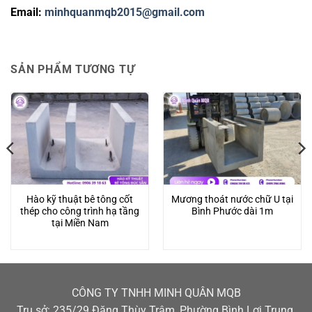
Email:
minhquanmqb2015@gmail.com
SẢN PHẨM TƯƠNG TỰ
Hào kỹ thuật bê tông cốt
Mương thoát nước chữ U tại
thép cho công trình hạ tầng
Bình Phước dài 1m
tại Miền Nam
CÔNG TY TNHH MINH QUÂN MQB
Trụ sở: 235/29 Đặng Thùy Trâm, Phường Bình Lợi Trung,