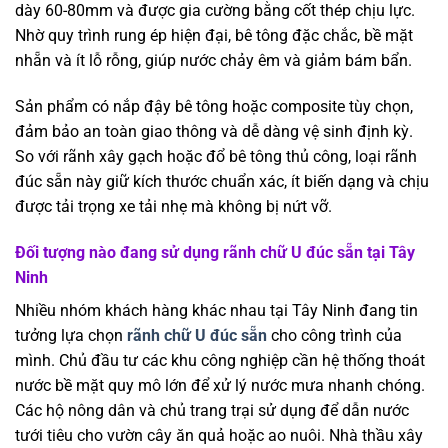
dày 60-80mm và được gia cường bằng cốt thép chịu lực.
Nhờ quy trình rung ép hiện đại, bê tông đặc chắc, bề mặt
nhẵn và ít lỗ rỗng, giúp nước chảy êm và giảm bám bẩn.
Sản phẩm có nắp đậy bê tông hoặc composite tùy chọn,
đảm bảo an toàn giao thông và dễ dàng vệ sinh định kỳ.
So với rãnh xây gạch hoặc đổ bê tông thủ công, loại rãnh
đúc sẵn này giữ kích thước chuẩn xác, ít biến dạng và chịu
được tải trọng xe tải nhẹ mà không bị nứt vỡ.
Đối tượng nào đang sử dụng rãnh chữ U đúc sẵn tại Tây
Ninh
Nhiều nhóm khách hàng khác nhau tại Tây Ninh đang tin
tưởng lựa chọn
rãnh chữ U đúc sẵn
cho công trình của
mình. Chủ đầu tư các khu công nghiệp cần hệ thống thoát
nước bề mặt quy mô lớn để xử lý nước mưa nhanh chóng.
Các hộ nông dân và chủ trang trại sử dụng để dẫn nước
tưới tiêu cho vườn cây ăn quả hoặc ao nuôi. Nhà thầu xây