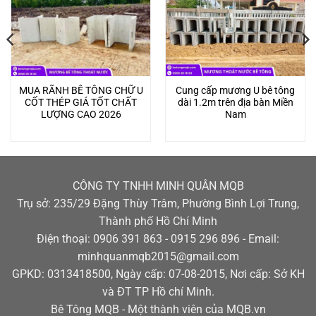
MUA RÃNH BÊ TÔNG CHỮ U
Cung cấp mương U bê tông
CỐT THÉP GIÁ TỐT CHẤT
dài 1.2m trên địa bàn Miền
LƯỢNG CAO 2026
Nam
CÔNG TY TNHH MINH QUÂN MQB
Trụ sở: 235/29 Đặng Thùy Trâm, Phường Bình Lợi Trung,
Thành phố Hồ Chí Minh
Điện thoại: 0906 391 863 - 0915 296 896 - Email:
minhquanmqb2015@gmail.com
GPKD: 0313418500, Ngày cấp: 07-08-2015, Nơi cấp: Sở KH
và ĐT TP Hồ chí Minh.
Bê Tông MQB - Một thành viên của MQB.vn