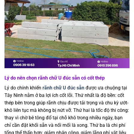
Lý do nên chọn rãnh chữ U đúc sẵn có cốt thép
Lý do chính khiến
rãnh chữ U đúc sẵn
được ưa chuộng tại
Tây Ninh nằm ở ba lợi ích cốt lõi. Thứ nhất là độ bền: cốt
thép bên trong giúp rãnh chịu được tải trọng và chu kỳ ướt-
khô liên tục mà không bị nứt vỡ. Thứ hai là tốc độ thi công:
thay vì chờ bê tông đổ tại chỗ khô trong nhiều ngày, bạn
chỉ cần đặt khối sẵn và nối mối là xong. Thứ ba là chi phí
tổng thể thấp hơn: giảm nhân công, giảm lãng phí vật liệu