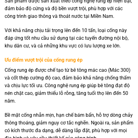
Sản phẩm được sản xuất theo công nghệ rung ép hiện đại,
đảm bảo độ cứng và độ bền vượt trội, phù hợp với các
công trình giao thông và thoát nước tại Miền Nam.
Với khả năng chịu tải trọng lên đến 10 tấn, loại cống này
đáp ứng tốt nhu cầu sử dụng tại các tuyến đường nội bộ,
khu dân cư, và cả những khu vực có lưu lượng xe lớn.
Ưu điểm vượt trội của cống rung ép
Cống rung ép được chế tạo từ bê tông mác cao (Mác 300)
và cốt thép cường độ cao, đảm bảo khả năng chống thấm
và chịu lực tối ưu. Công nghệ rung ép giúp bê tông đạt độ
nén chặt cao, giảm thiểu lỗ rỗng, tăng tuổi thọ lên đến 50
năm.
Bề mặt cống nhẵn mịn, hạn chế bám bẩn, hỗ trợ dòng chảy
thông thoáng, giảm nguy cơ tắc nghẽn. Ngoài ra, sản phẩm
có kích thước đa dạng, dễ dàng lắp đặt, phù hợp với mọi