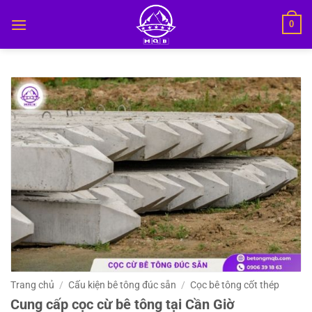
Bỏ
0
qua
nội
dung
Trang chủ
/
Cấu kiện bê tông đúc sẵn
/
Cọc bê tông cốt thép
Cung cấp cọc cừ bê tông tại Cần Giờ