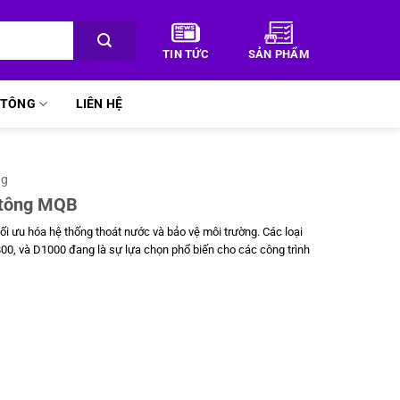
TIN TỨC
SẢN PHẨM
Ê TÔNG
LIÊN HỆ
ng
ê tông MQB
tối ưu hóa hệ thống thoát nước và bảo vệ môi trường. Các loại
00, và D1000 đang là sự lựa chọn phổ biến cho các công trình