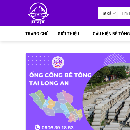
Bỏ
Tìm
qua
kiếm:
nội
dung
TRANG CHỦ
GIỚI THIỆU
CẤU KIỆN BÊ TÔNG