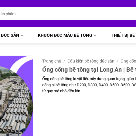
 ĐÚC SẴN
KHUÔN ĐÚC MẪU BÊ TÔNG
THIẾT BỊ B
Trang chủ
/
Cấu kiện bê tông đúc sẵn
/
Ống cố
Ống cống bê tông tại Long An | B
Ống cống bê tông là vật liệu xây dựng quan trọng, giúp 
cống bi bê tông như D200, D300, D400, D500, D600, D8
từ quy mô nhỏ đến lớn.