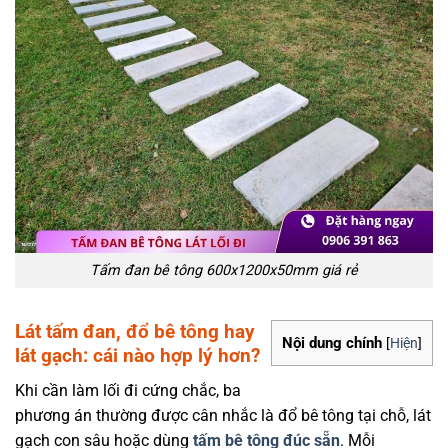
Tấm đan bê tông 600x1200x50mm giá rẻ
Lát tấm đan, đổ bê tông hay
Nội dung chính
[
Hiện
]
lát gạch: cái nào hợp lý hơn?
Khi cần làm lối đi cứng chắc, ba
phương án thường được cân nhắc là đổ bê tông tại chỗ, lát
gạch con sâu hoặc dùng
tấm bê tông đúc sẵn
. Mỗi