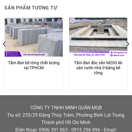
SẢN PHẨM TƯƠNG TỰ
Tấm đan bê tông chất lượng
Tấm đan đúc sẵn M200 lát
tại TPHCM
sân vườn nhà ở bằng bê
tông
CÔNG TY TNHH MINH QUÂN MQB
Trụ sở: 235/29 Đặng Thùy Trâm, Phường Bình Lợi Trung,
Thành phố Hồ Chí Minh
Điện thoại: 0906 391 863 - 0915 296 896 - Email: