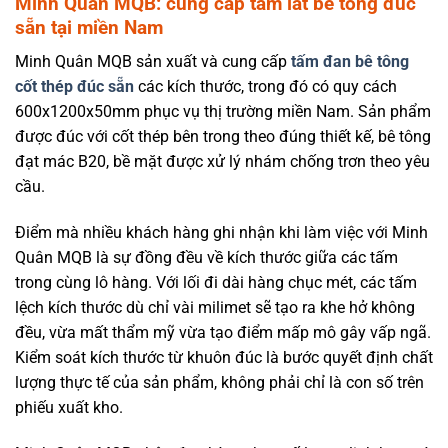
Minh Quân MQB: cung cấp tấm lát bê tông đúc
sẵn tại miền Nam
Minh Quân MQB sản xuất và cung cấp
tấm đan bê tông
cốt thép đúc sẵn
các kích thước, trong đó có quy cách
600x1200x50mm phục vụ thị trường miền Nam. Sản phẩm
được đúc với cốt thép bên trong theo đúng thiết kế, bê tông
đạt mác B20, bề mặt được xử lý nhám chống trơn theo yêu
cầu.
Điểm mà nhiều khách hàng ghi nhận khi làm việc với Minh
Quân MQB là sự đồng đều về kích thước giữa các tấm
trong cùng lô hàng. Với lối đi dài hàng chục mét, các tấm
lệch kích thước dù chỉ vài milimet sẽ tạo ra khe hở không
đều, vừa mất thẩm mỹ vừa tạo điểm mấp mô gây vấp ngã.
Kiểm soát kích thước từ khuôn đúc là bước quyết định chất
lượng thực tế của sản phẩm, không phải chỉ là con số trên
phiếu xuất kho.