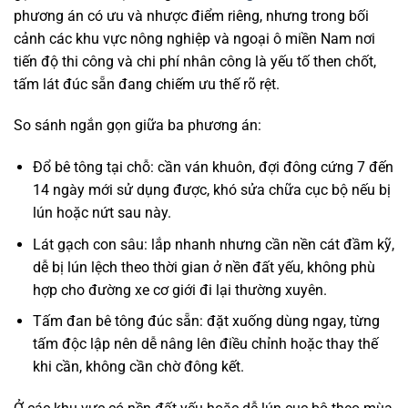
phương án có ưu và nhược điểm riêng, nhưng trong bối
cảnh các khu vực nông nghiệp và ngoại ô miền Nam nơi
tiến độ thi công và chi phí nhân công là yếu tố then chốt,
tấm lát đúc sẵn đang chiếm ưu thế rõ rệt.
So sánh ngắn gọn giữa ba phương án:
Đổ bê tông tại chỗ: cần ván khuôn, đợi đông cứng 7 đến
14 ngày mới sử dụng được, khó sửa chữa cục bộ nếu bị
lún hoặc nứt sau này.
Lát gạch con sâu: lắp nhanh nhưng cần nền cát đầm kỹ,
dễ bị lún lệch theo thời gian ở nền đất yếu, không phù
hợp cho đường xe cơ giới đi lại thường xuyên.
Tấm đan bê tông đúc sẵn: đặt xuống dùng ngay, từng
tấm độc lập nên dễ nâng lên điều chỉnh hoặc thay thế
khi cần, không cần chờ đông kết.