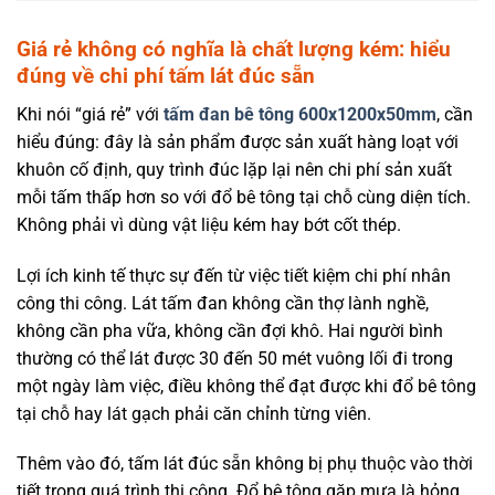
Giá rẻ không có nghĩa là chất lượng kém: hiểu
đúng về chi phí tấm lát đúc sẵn
Khi nói “giá rẻ” với
tấm đan bê tông 600x1200x50mm
, cần
hiểu đúng: đây là sản phẩm được sản xuất hàng loạt với
khuôn cố định, quy trình đúc lặp lại nên chi phí sản xuất
mỗi tấm thấp hơn so với đổ bê tông tại chỗ cùng diện tích.
Không phải vì dùng vật liệu kém hay bớt cốt thép.
Lợi ích kinh tế thực sự đến từ việc tiết kiệm chi phí nhân
công thi công. Lát tấm đan không cần thợ lành nghề,
không cần pha vữa, không cần đợi khô. Hai người bình
thường có thể lát được 30 đến 50 mét vuông lối đi trong
một ngày làm việc, điều không thể đạt được khi đổ bê tông
tại chỗ hay lát gạch phải căn chỉnh từng viên.
Thêm vào đó, tấm lát đúc sẵn không bị phụ thuộc vào thời
tiết trong quá trình thi công. Đổ bê tông gặp mưa là hỏng