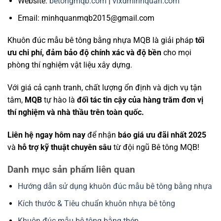
Website:
betongmqb.com
|
vlxdminhquan.com
Email: minhquanmqb2015@gmail.com
Khuôn đúc mẫu bê tông bằng nhựa MQB là giải pháp
tối
ưu chi phí, đảm bảo độ chính xác và độ bền
cho mọi
phòng thí nghiệm vật liệu xây dựng.
Với giá cả cạnh tranh, chất lượng ổn định và dịch vụ tận
tâm,
MQB
tự hào là
đối tác tin cậy của hàng trăm đơn vị
thí nghiệm và nhà thầu trên toàn quốc.
Liên hệ ngay hôm nay
để nhận
báo giá ưu đãi nhất 2025
và
hỗ trợ kỹ thuật chuyên sâu
từ đội ngũ Bê tông MQB!
Danh mục sản phẩm liên quan
Hướng dẫn sử dụng khuôn đúc mẫu bê tông bằng nhựa
Kích thước & Tiêu chuẩn khuôn nhựa bê tông
Khuôn đúc mẫu bê tông bằng thép