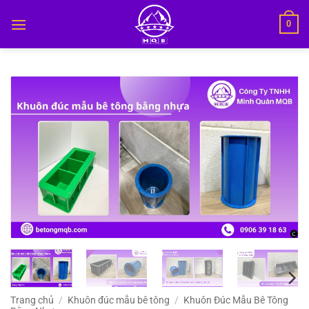
Bỏ
0
qua
nội
dung
Trang chủ
/
Khuôn đúc mẫu bê tông
/
Khuôn Đúc Mẫu Bê Tông