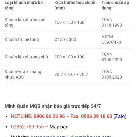
Loại khuôn nhựa bê
Kích thước tiêu chuẩn
Tiêu chuẩn áp
tông
(mm)
dụng
Khuôn lập phương bê
TCVN
150 × 150 × 150
tông
3118:1993
ASTM
Khuôn trụ bê tông
Ø150 × 300
C39/C470
TCVN
Khuôn lập phương nhỏ
100 × 100 × 100
3105:2020
Khuôn vữa xi măng
TCVN
70.7 × 70.7 × 70.7
nhựa ABS
3105:2020
Minh Quân MQB nhận báo giá trực tiếp 24/7
HOTLINE:
0906 86 26 96 – Fax: 0906 39 18 63
(
Zalo)
02862 789 955
– Máy bàn