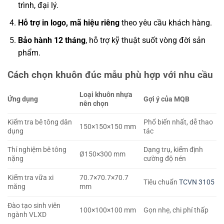
trình, đại lý.
Hỗ trợ in logo, mã hiệu riêng
theo yêu cầu khách hàng.
Bảo hành 12 tháng
, hỗ trợ kỹ thuật suốt vòng đời sản
phẩm.
Cách chọn khuôn đúc mẫu phù hợp với nhu cầu
Loại khuôn nhựa
Ứng dụng
Gợi ý của MQB
nên chọn
Kiểm tra bê tông dân
Phổ biến nhất, dễ thao
150×150×150 mm
dụng
tác
Thí nghiệm bê tông
Dạng trụ, kiểm định
Ø150×300 mm
nặng
cường độ nén
Kiểm tra vữa xi
70.7×70.7×70.7
Tiêu chuẩn
TCVN 3105
măng
mm
Đào tạo sinh viên
100×100×100 mm
Gọn nhẹ, chi phí thấp
ngành VLXD