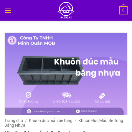
Bỏ
0
qua
nội
dung
Trang chủ
/
Khuôn đúc mẫu bê tông
/
Khuôn Đúc Mẫu Bê Tông
Bằng Nhựa