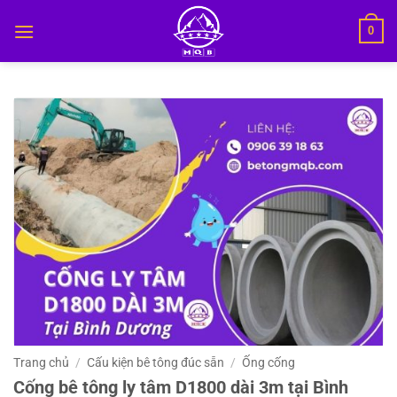
Bỏ
0
qua
nội
dung
Trang chủ
/
Cấu kiện bê tông đúc sẵn
/
Ống cống
Cống bê tông ly tâm D1800 dài 3m tại Bình