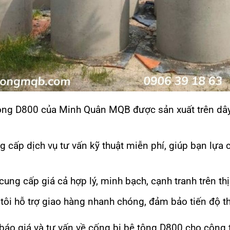
ông D800 của Minh Quân MQB được sản xuất trên dây
g cấp dịch vụ tư vấn kỹ thuật miễn phí, giúp bạn lựa
g cấp giá cả hợp lý, minh bạch, cạnh tranh trên thị
ôi hỗ trợ giao hàng nhanh chóng, đảm bảo tiến độ th
áo giá và tư vấn về cống bi bê tông D800 cho công t