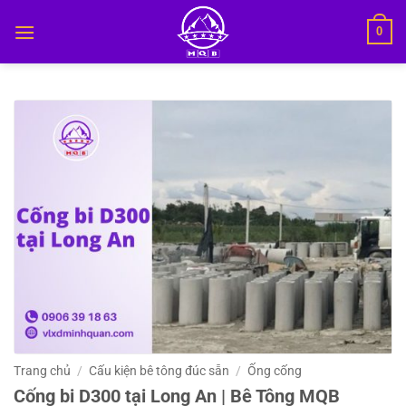
Bỏ
0
qua
nội
dung
Trang chủ
/
Cấu kiện bê tông đúc sẵn
/
Ống cống
Cống bi D300 tại Long An | Bê Tông MQB