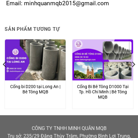
Email: minhquanmqb2015@gmail.com
SẢN PHẨM TƯƠNG TỰ
Cống bi D200 tại Long An |
Cống Bi Bê Tông D1000 Tại
Bê Tông MQB
Tp. Hồ Chí Minh | Bê Tông
MQB
CÔNG TY TNHH MINH QUÂN MQB
Trụ sở: 235/29 Đặng Thùy Trâm, Phường Bình Lợi Trung,