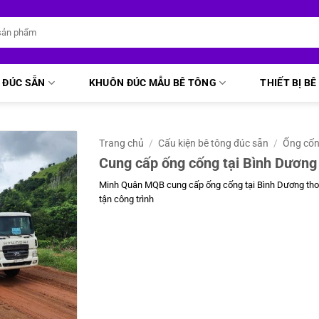
 ĐÚC SẴN
KHUÔN ĐÚC MẪU BÊ TÔNG
THIẾT BỊ B
Trang chủ
/
Cấu kiện bê tông đúc sẵn
/
Ống cố
Cung cấp ống cống tại Bình Dương
Minh Quân MQB cung cấp ống cống tại Bình Dương thoá
tận công trình