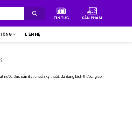
TIN TỨC
SẢN PHẨM
Ê TÔNG
LIÊN HỆ
ng
t nước đúc sẵn đạt chuẩn kỹ thuật, đa dạng kích thước, giao