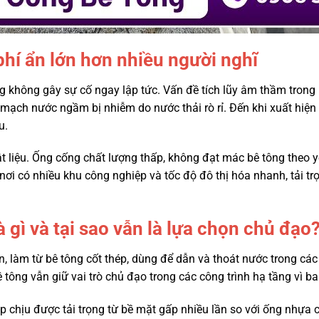
phí ẩn lớn hơn nhiều người nghĩ
ờng không gây sự cố ngay lập tức. Vấn đề tích lũy âm thầm trong
mạch nước ngầm bị nhiễm do nước thải rò rỉ. Đến khi xuất hiện 
u.
t liệu. Ống cống chất lượng thấp, không đạt mác bê tông theo 
nơi có nhiều khu công nghiệp và tốc độ đô thị hóa nhanh, tải tr
 gì và tại sao vẫn là lựa chọn chủ đạo
n, làm từ bê tông cốt thép, dùng để dẫn và thoát nước trong cá
ông vẫn giữ vai trò chủ đạo trong các công trình hạ tầng vì ba 
ép chịu được tải trọng từ bề mặt gấp nhiều lần so với ống nhựa 