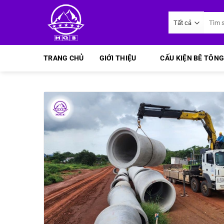
Bỏ
Tìm
qua
kiếm:
nội
dung
TRANG CHỦ
GIỚI THIỆU
CẤU KIỆN BÊ TÔNG