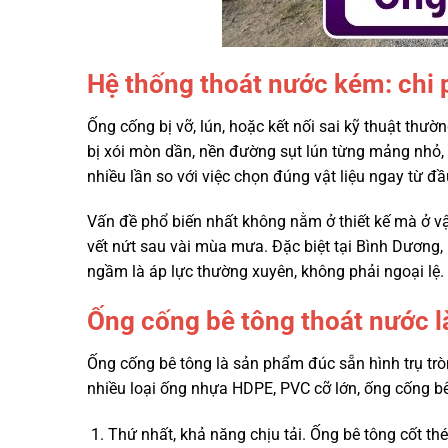
Hệ thống thoát nước kém: chi 
Ống cống bị vỡ, lún, hoặc kết nối sai kỹ thuật thư
bị xói mòn dần, nền đường sụt lún từng mảng nhỏ, 
nhiều lần so với việc chọn đúng vật liệu ngay từ đầ
Vấn đề phổ biến nhất không nằm ở thiết kế mà ở vậ
vết nứt sau vài mùa mưa. Đặc biệt tại Bình Dương, 
ngầm là áp lực thường xuyên, không phải ngoại lệ.
Ống cống bê tông thoát nước là
Ống cống bê tông là sản phẩm đúc sẵn hình trụ trò
nhiều loại ống nhựa HDPE, PVC cỡ lớn, ống cống bê t
Thứ nhất, khả năng chịu tải. Ống bê tông cốt th