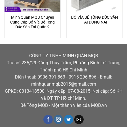
Minh Quân MQB Chuyên
BÓ VỈA BÊ TÔNG ĐÚC SẴN
Cung Cấp Bó Vỉa Bê Tông
TẠI ĐỒNG NAI
Đúc Sẵn Tại Quận 9
CÔNG TY TNHH MINH QUÂN MQB
Trụ sở: 235/29 Đặng Thùy Trâm, Phường Bình Lợi Trung,
Thành phố Hồ Chí Minh
Điện thoại: 0906 391 863 - 0915 296 896 - Email:
minhquanmqb2015@gmail.com
GPKD: 0313418500, Ngày cấp: 07-08-2015, Nơi cấp: Sở KH
và ĐT TP Hồ chí Minh.
Bê Tông MQB - Một thành viên của MQB.vn