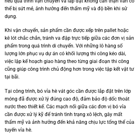
nếu quá trình vận chuyển và lắp đặt không cẩn thận vẫn có
thể bị sứt mẻ, ảnh hưởng đến thẩm mỹ và độ bền khi sử
dụng.
Khi vận chuyển, sản phẩm cần được xếp trên pallet hoặc
kê lót chắc chắn, tránh va đập trực tiếp giữa các đơn vị sản
phẩm trong quá trình di chuyển. Với những lô hàng số
lượng lớn phục vụ dự án có khối lượng thi công kéo dài,
việc lập kế hoạch giao hàng theo từng giai đoạn thi công
cũng giúp công trình chủ động hơn trong việc tập kết vật tư
tại bãi.
Tại công trình, bó vỉa hè vát góc cần được lắp đặt trên lớp
móng đã được xử lý đúng cao độ, đảm bảo độ dốc thoát
nước theo thiết kế. Các mạch nối giữa các đơn vị bó vỉa
cần được xử lý kỹ để tránh tình trạng xô lệch, gây mất
thẩm mỹ và ảnh hưởng đến khả năng chịu lực tổng thể của
tuyến vỉa hè.