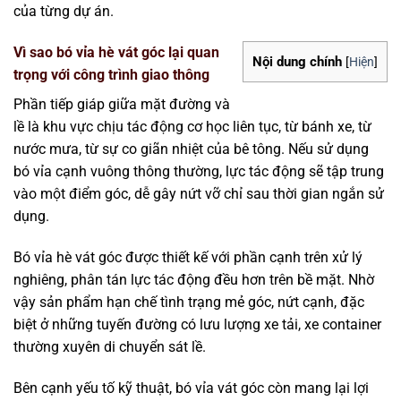
của từng dự án.
Vì sao bó vỉa hè vát góc lại quan
Nội dung chính
[
Hiện
]
trọng với công trình giao thông
Phần tiếp giáp giữa mặt đường và
lề là khu vực chịu tác động cơ học liên tục, từ bánh xe, từ
nước mưa, từ sự co giãn nhiệt của bê tông. Nếu sử dụng
bó vỉa cạnh vuông thông thường, lực tác động sẽ tập trung
vào một điểm góc, dễ gây nứt vỡ chỉ sau thời gian ngắn sử
dụng.
Bó vỉa hè vát góc được thiết kế với phần cạnh trên xử lý
nghiêng, phân tán lực tác động đều hơn trên bề mặt. Nhờ
vậy sản phẩm hạn chế tình trạng mẻ góc, nứt cạnh, đặc
biệt ở những tuyến đường có lưu lượng xe tải, xe container
thường xuyên di chuyển sát lề.
Bên cạnh yếu tố kỹ thuật, bó vỉa vát góc còn mang lại lợi