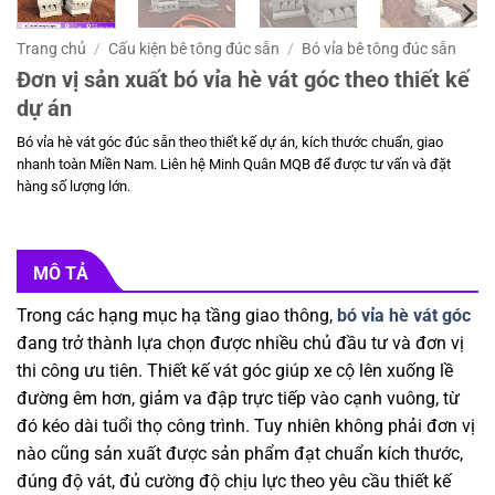
Trang chủ
/
Cấu kiện bê tông đúc sẵn
/
Bó vỉa bê tông đúc sẵn
Đơn vị sản xuất bó vỉa hè vát góc theo thiết kế
dự án
Bó vỉa hè vát góc đúc sẵn theo thiết kế dự án, kích thước chuẩn, giao
nhanh toàn Miền Nam. Liên hệ Minh Quân MQB để được tư vấn và đặt
hàng số lượng lớn.
MÔ TẢ
Trong các hạng mục hạ tầng giao thông,
bó vỉa hè vát góc
đang trở thành lựa chọn được nhiều chủ đầu tư và đơn vị
thi công ưu tiên. Thiết kế vát góc giúp xe cộ lên xuống lề
đường êm hơn, giảm va đập trực tiếp vào cạnh vuông, từ
đó kéo dài tuổi thọ công trình. Tuy nhiên không phải đơn vị
nào cũng sản xuất được sản phẩm đạt chuẩn kích thước,
đúng độ vát, đủ cường độ chịu lực theo yêu cầu thiết kế