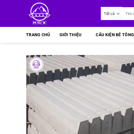
Bỏ
Tìm
qua
kiếm:
nội
dung
TRANG CHỦ
GIỚI THIỆU
CẤU KIỆN BÊ TÔNG