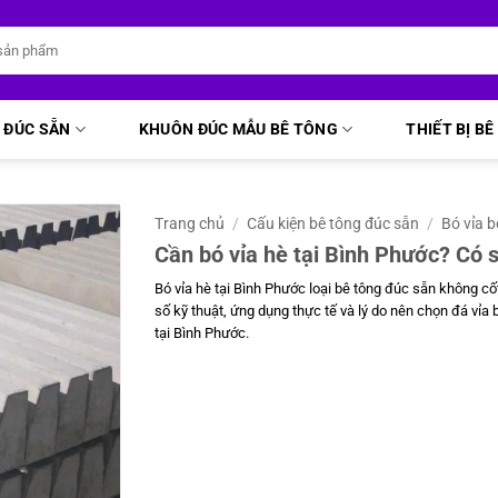
 ĐÚC SẴN
KHUÔN ĐÚC MẪU BÊ TÔNG
THIẾT BỊ B
Trang chủ
/
Cấu kiện bê tông đúc sẵn
/
Bó vỉa 
Cần bó vỉa hè tại Bình Phước? Có s
Bó vỉa hè tại Bình Phước loại bê tông đúc sẵn không cốt
số kỹ thuật, ứng dụng thực tế và lý do nên chọn đá vỉa
tại Bình Phước.