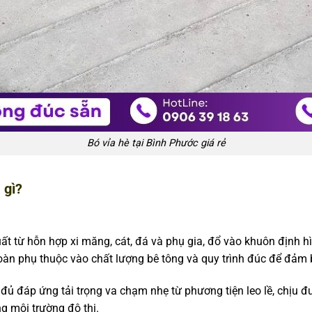
Bó vỉa hè tại Bình Phước giá rẻ
 gì?
t từ hỗn hợp xi măng, cát, đá và phụ gia, đổ vào khuôn định hì
oàn phụ thuộc vào chất lượng bê tông và quy trình đúc để đảm 
đủ đáp ứng tải trọng va chạm nhẹ từ phương tiện leo lề, chịu đượ
 môi trường đô thị.