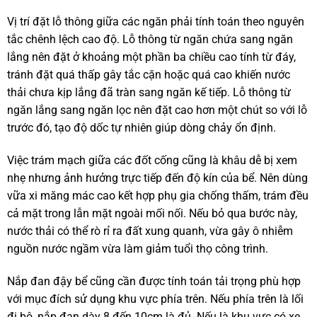
Vị trí đặt lỗ thông giữa các ngăn phải tính toán theo nguyên
tắc chênh lệch cao độ. Lỗ thông từ ngăn chứa sang ngăn
lắng nên đặt ở khoảng một phần ba chiều cao tính từ đáy,
tránh đặt quá thấp gây tắc cặn hoặc quá cao khiến nước
thải chưa kịp lắng đã tràn sang ngăn kế tiếp. Lỗ thông từ
ngăn lắng sang ngăn lọc nên đặt cao hơn một chút so với lỗ
trước đó, tạo độ dốc tự nhiên giúp dòng chảy ổn định.
Việc trám mạch giữa các đốt cống cũng là khâu dễ bị xem
nhẹ nhưng ảnh hưởng trực tiếp đến độ kín của bể. Nên dùng
vữa xi măng mác cao kết hợp phụ gia chống thấm, trám đều
cả mặt trong lẫn mặt ngoài mối nối. Nếu bỏ qua bước này,
nước thải có thể rò rỉ ra đất xung quanh, vừa gây ô nhiễm
nguồn nước ngầm vừa làm giảm tuổi thọ công trình.
Nắp đan đậy bể cũng cần được tính toán tải trọng phù hợp
với mục đích sử dụng khu vực phía trên. Nếu phía trên là lối
đi bộ, nắp đan dày 8 đến 10cm là đủ. Nếu là khu vực có xe