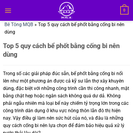
Bỏ
0
qua
nội
Bê Tông MQB
»
Top 5 quy cách bể phốt bằng cống bi nên
dung
dùng
Top 5 quy cách bể phốt bằng cống bi nên
dùng
Trong số các giải
pháp đúc sẵn, bể phốt bằng cống bi nổi
lên như một phương án được cả kỹ sư lẫn
thợ xây khuyên
dùng, đặc biệt với những
công trình cần thi công nhanh, mặt
bằng
chật hẹp hoặc ngân sách không quá dư
dả. Không
phải ngẫu nhiên mà loại bể
này chiếm tỷ trọng lớn trong các
công
trình dân dụng ở khu vực nông thôn lẫn
đô thị hiện
nay. Vậy điều gì làm nên
sức hút của nó, và đâu là những
quy
cách cống bi nên lựa chọn để đảm bảo
hiệu quả xử lý
nước thải lâu dài?