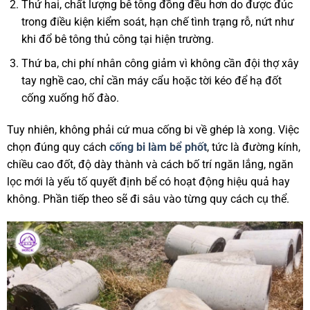
Thứ hai, chất lượng bê tông đồng đều hơn do được đúc
trong điều kiện kiểm soát, hạn chế tình trạng rỗ, nứt như
khi đổ bê tông thủ công tại hiện trường.
Thứ ba, chi phí nhân công giảm vì không cần đội thợ xây
tay nghề cao, chỉ cần máy cẩu hoặc tời kéo để hạ đốt
cống xuống hố đào.
Tuy nhiên, không phải cứ mua cống bi về ghép là xong. Việc
chọn đúng quy cách
cống bi làm bể phốt
, tức là đường kính,
chiều cao đốt, độ dày thành và cách bố trí ngăn lắng, ngăn
lọc mới là yếu tố quyết định bể có hoạt động hiệu quả hay
không. Phần tiếp theo sẽ đi sâu vào từng quy cách cụ thể.