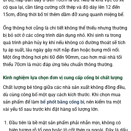
cộ qua lại, cần tăng cường cốt thép và độ dày lên 12 đến
15cm, đồng thời bố trí thêm dầm đỡ xung quanh miệng bể.
Ống thông hơi cũng là chi tiết không thể thiếu nhưng thường
bị bỏ sót ở các công trình dân dụng nhỏ. Khí sinh ra trong
quá trình phân hủy kỵ khí nếu không có đường thoát sẽ tích
tụ áp suất, lâu ngày gây nứt nắp đan hoặc bung mối nối.
Một ống thông hơi phi 60 đến 90mm, cao hơn mái nhà tối
thiểu 70cm là mức đáp ứng tiêu chuẩn thông thường.
Kinh nghiệm lựa chọn đơn vị cung cấp cống bi chất lượng
Chất lượng bê tông giữa các nhà sản xuất không đồng đều,
dù cùng công bố một quy cách kích thước. Khi chọn mua
sản phẩm để làm
bể phốt bằng cống bi
, nên kiểm tra một
vài yếu tố sau trước khi đặt hàng số lượng lớn.
Đầu tiên là bề mặt sản phẩm phải nhẵn mịn, không có
hiện tượng rỗ tổ ong hoặc lộ cốt thép ra ngoài. Đây là dấu