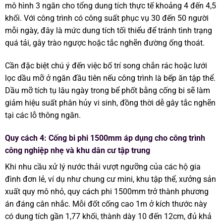
mô hình 3 ngăn cho tổng dung tích thực tế khoảng 4 đến 4,5
khối. Với công trình có công suất phục vụ 30 đến 50 người
mỗi ngày, đây là mức dung tích tối thiểu để tránh tình trạng
quá tải, gây trào ngược hoặc tắc nghẽn đường ống thoát.
Cần đặc biệt chú ý đến việc bố trí song chắn rác hoặc lưới
lọc dầu mỡ ở ngăn đầu tiên nếu công trình là bếp ăn tập thể.
Dầu mỡ tích tụ lâu ngày trong bể phốt bằng cống bi sẽ làm
giảm hiệu suất phân hủy vi sinh, đồng thời dễ gây tắc nghẽn
tại các lỗ thông ngăn.
Quy cách 4: Cống bi phi 1500mm áp dụng cho công trình
công nghiệp nhẹ và khu dân cư tập trung
Khi nhu cầu xử lý nước thải vượt ngưỡng của các hộ gia
đình đơn lẻ, ví dụ như chung cư mini, khu tập thể, xưởng sản
xuất quy mô nhỏ, quy cách phi 1500mm trở thành phương
án đáng cân nhắc. Mỗi đốt cống cao 1m ở kích thước này
có dung tích gần 1,77 khối, thành dày 10 đến 12cm, đủ khả