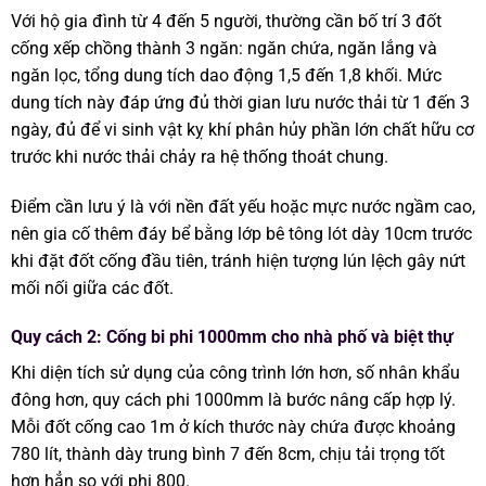
Với hộ gia đình từ 4 đến 5 người, thường cần bố trí 3 đốt
cống xếp chồng thành 3 ngăn: ngăn chứa, ngăn lắng và
ngăn lọc, tổng dung tích dao động 1,5 đến 1,8 khối. Mức
dung tích này đáp ứng đủ thời gian lưu nước thải từ 1 đến 3
ngày, đủ để vi sinh vật kỵ khí phân hủy phần lớn chất hữu cơ
trước khi nước thải chảy ra hệ thống thoát chung.
Điểm cần lưu ý là với nền đất yếu hoặc mực nước ngầm cao,
nên gia cố thêm đáy bể bằng lớp bê tông lót dày 10cm trước
khi đặt đốt cống đầu tiên, tránh hiện tượng lún lệch gây nứt
mối nối giữa các đốt.
Quy cách 2: Cống bi phi 1000mm cho nhà phố và biệt thự
Khi diện tích sử dụng của công trình lớn hơn, số nhân khẩu
đông hơn, quy cách phi 1000mm là bước nâng cấp hợp lý.
Mỗi đốt cống cao 1m ở kích thước này chứa được khoảng
780 lít, thành dày trung bình 7 đến 8cm, chịu tải trọng tốt
hơn hẳn so với phi 800.