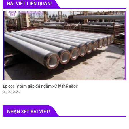
BÀI VIẾT LIÊN QUAN!
Ép cọc ly tâm gặp đá ngầm xử lý thế nào?
05/08/2026
NHẬN XÉT BÀI VIẾT!