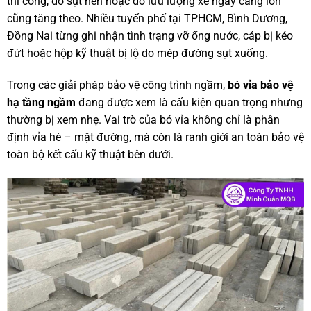
thi công, do sụt nền hoặc do lưu lượng xe ngày càng lớn
cũng tăng theo. Nhiều tuyến phố tại TPHCM, Bình Dương,
Đồng Nai từng ghi nhận tình trạng vỡ ống nước, cáp bị kéo
đứt hoặc hộp kỹ thuật bị lộ do mép đường sụt xuống.
Trong các giải pháp bảo vệ công trình ngầm,
bó vỉa bảo vệ
hạ tầng ngầm
đang được xem là cấu kiện quan trọng nhưng
thường bị xem nhẹ. Vai trò của bó vỉa không chỉ là phân
định vỉa hè – mặt đường, mà còn là ranh giới an toàn bảo vệ
toàn bộ kết cấu kỹ thuật bên dưới.