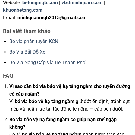
Website:
betongmqb.com
|
vlxdminhquan.com
|
khuonbetong.com
Email:
minhquanmqb2015@gmail.com
Bài viết tham khảo
Bó vỉa phân tuyến KCN
Bó Vỉa Bãi Đỗ Xe
Bó Vỉa Nâng Cấp Vỉa Hè Thành Phố
FAQ:
Vì sao cần bó vỉa bảo vệ hạ tầng ngầm cho tuyến đường
có cáp ngầm?
Vì
bó vỉa bảo vệ hạ tầng ngầm
giữ đất ổn định, tránh sụt
mép và ngăn lực tải tác động lên ống – cáp bên dưới.
Bó vỉa bảo vệ hạ tầng ngầm có giúp hạn chế ngập
không?
Có, vì
bó vỉa bảo vệ hạ tầng ngầm
ngăn nước tràn vào