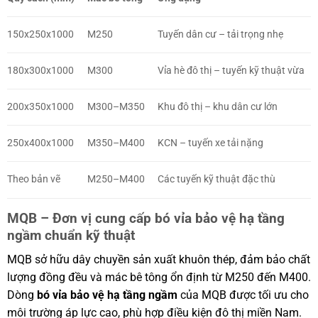
150x250x1000
M250
Tuyến dân cư – tải trọng nhẹ
180x300x1000
M300
Vỉa hè đô thị – tuyến kỹ thuật vừa
200x350x1000
M300–M350
Khu đô thị – khu dân cư lớn
250x400x1000
M350–M400
KCN – tuyến xe tải nặng
Theo bản vẽ
M250–M400
Các tuyến kỹ thuật đặc thù
MQB – Đơn vị cung cấp bó vỉa bảo vệ hạ tầng
ngầm chuẩn kỹ thuật
MQB sở hữu dây chuyền sản xuất khuôn thép, đảm bảo chất
lượng đồng đều và mác bê tông ổn định từ M250 đến M400.
Dòng
bó vỉa bảo vệ hạ tầng ngầm
của MQB được tối ưu cho
môi trường áp lực cao, phù hợp điều kiện đô thị miền Nam.