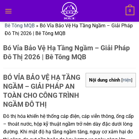
Bỏ
0
qua
nội
Bê Tông MQB
»
Bó Vỉa Bảo Vệ Hạ Tầng Ngầm – Giải Pháp
dung
Đô Thị 2026 | Bê Tông MQB
Bó Vỉa Bảo Vệ Hạ Tầng Ngầm – Giải Pháp
Đô Thị 2026 | Bê Tông MQB
BÓ VỈA BẢO VỆ HẠ TẦNG
Nội dung chính
[
Hiện
]
NGẦM – GIẢI PHÁP AN
TOÀN CHO CÔNG TRÌNH
NGẦM ĐÔ THỊ
Đô thị hóa khiến hệ thống cáp điện, cáp viễn thông, ống cấp
– thoát nước, hộp kỹ thuật ngầm trở nên dày đặc dưới lòng
đường. Khi mật độ hạ tầng ngầm tăng, nguy cơ xâm hại do