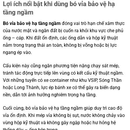
Lợi ích nổi bật khi dùng bó vỉa bảo vệ hạ
tầng ngầm
Bó vỉa bảo vệ hạ tầng ngầm
đóng vai trò hạn chế xâm thực
của nước mặt và ngăn đất bị cuốn ra khỏi khu vực che phủ
ống – cáp. Khi đất ổn định, các ống dẫn và hộp kỹ thuật
nằm trong trạng thái an toàn, không bị võng hoặc bị lực
ngang ép vào.
Cấu kiện này cũng ngăn phương tiện nặng chạy sát mép,
tránh tác động trực tiếp lên vùng có kết cấu kỹ thuật ngầm.
Với những tuyến có xe container như khu VSIP, Sóng Thần
hoặc Long Thành, lực ép bánh xe có thể gây ra biến dạng
nền, dẫn tới ảnh hưởng nghiêm trọng hạ tầng.
Cuối cùng, bó vỉa bảo vệ hạ tầng ngầm giúp duy trì cao độ
vỉa ổn định. Khi mép vỉa không bị sụt, nước không chảy vào
vùng hộp kỹ thuật và không gây ngập hoặc hư hỏng hệ
thống dây – ống bên trong.