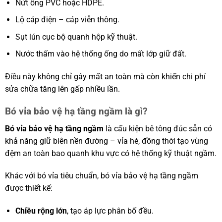
Nứt ống PVC hoặc HDPE.
Lộ cáp điện – cáp viễn thông.
Sụt lún cục bộ quanh hộp kỹ thuật.
Nước thấm vào hệ thống ống do mất lớp giữ đất.
Điều này không chỉ gây mất an toàn mà còn khiến chi phí
sửa chữa tăng lên gấp nhiều lần.
Bó vỉa bảo vệ hạ tầng ngầm là gì?
Bó vỉa bảo vệ hạ tầng ngầm
là cấu kiện bê tông đúc sẵn có
khả năng giữ biên nền đường – vỉa hè, đồng thời tạo vùng
đệm an toàn bao quanh khu vực có hệ thống kỹ thuật ngầm.
Khác với bó vỉa tiêu chuẩn, bó vỉa bảo vệ hạ tầng ngầm
được thiết kế:
Chiều rộng lớn
, tạo áp lực phân bố đều.