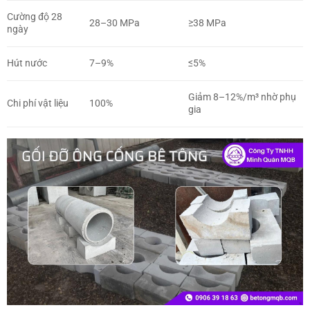
Cường độ 28
28–30 MPa
≥38 MPa
ngày
Hút nước
7–9%
≤5%
Giảm 8–12%/m³ nhờ phụ
Chi phí vật liệu
100%
gia