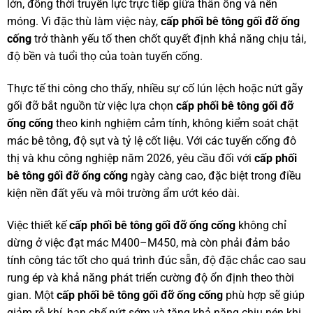
lớn, đồng thời truyền lực trực tiếp giữa thân ống và nền
móng. Vì đặc thù làm việc này,
cấp phối bê tông gối đỡ ống
cống
trở thành yếu tố then chốt quyết định khả năng chịu tải,
độ bền và tuổi thọ của toàn tuyến cống.
Thực tế thi công cho thấy, nhiều sự cố lún lệch hoặc nứt gãy
gối đỡ bắt nguồn từ việc lựa chọn
cấp phối bê tông gối đỡ
ống cống
theo kinh nghiệm cảm tính, không kiểm soát chặt
mác bê tông, độ sụt và tỷ lệ cốt liệu. Với các tuyến cống đô
thị và khu công nghiệp năm 2026, yêu cầu đối với
cấp phối
bê tông gối đỡ ống cống
ngày càng cao, đặc biệt trong điều
kiện nền đất yếu và môi trường ẩm ướt kéo dài.
Việc thiết kế
cấp phối bê tông gối đỡ ống cống
không chỉ
dừng ở việc đạt mác M400–M450, mà còn phải đảm bảo
tính công tác tốt cho quá trình đúc sẵn, độ đặc chắc cao sau
rung ép và khả năng phát triển cường độ ổn định theo thời
gian. Một
cấp phối bê tông gối đỡ ống cống
phù hợp sẽ giúp
giảm rỗ khí, hạn chế nứt sớm và tăng khả năng chịu nén khi