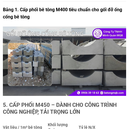
Bảng 1. Cấp phối bê tông M400 tiêu chuẩn cho gối đỡ ống
cống bê tông
5. CẤP PHỐI M450 – DÀNH CHO CÔNG TRÌNH
CÔNG NGHIỆP, TẢI TRỌNG LỚN
Khối lượng
Vật liệu / 1m³ bê tông
Tỷ lệ N/X