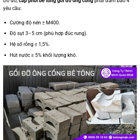
Do đó,
cấp phối bê tông gối đỡ ống cống
phải đảm bảo 4
yêu cầu:
Cường độ nén ≥ M400.
Độ sụt 3–5 cm (phù hợp đúc rung).
Hệ số rỗng ≤ 1,5%.
Hút nước ≤ 5% khối lượng khô.