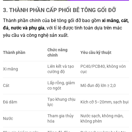
3. THÀNH PHẦN CẤP PHỐI BÊ TÔNG GỐI ĐỠ
Thành phần chính của bê tông gối đỡ bao gồm
xi măng, cát,
đá, nước và phụ gia
, với tỉ lệ được tính toán dựa trên mác
yêu cầu và công nghệ sản xuất.
Chức năng
Thành phần
Yêu cầu kỹ thuật
chính
Liên kết và tạo
PC40/PCB40, không vón
Xi măng
cường độ
cục
Lấp rỗng, giảm
Cát
Mô đun độ lớn ≥ 2,0
co ngót
Tạo khung chịu
Đá dăm
Kích cỡ 5–20mm, sạch bụi
lực
Tham gia thủy
Nước sạch, không mặn,
Nước
hóa
không phèn