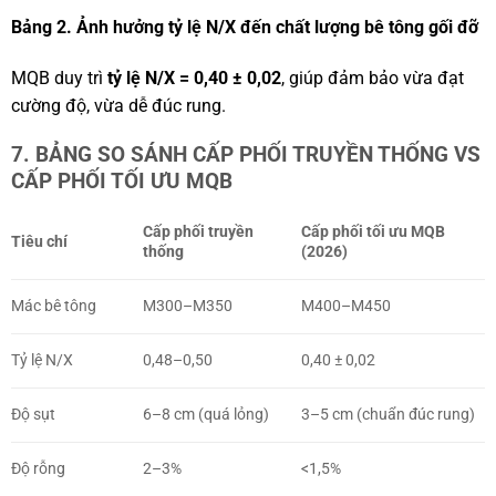
Bảng 2. Ảnh hưởng tỷ lệ N/X đến chất lượng bê tông gối đỡ
MQB duy trì
tỷ lệ N/X = 0,40 ± 0,02
, giúp đảm bảo vừa đạt
cường độ, vừa dễ đúc rung.
7. BẢNG SO SÁNH CẤP PHỐI TRUYỀN THỐNG VS
CẤP PHỐI TỐI ƯU MQB
Cấp phối truyền
Cấp phối tối ưu MQB
Tiêu chí
thống
(2026)
Mác bê tông
M300–M350
M400–M450
Tỷ lệ N/X
0,48–0,50
0,40 ± 0,02
Độ sụt
6–8 cm (quá lỏng)
3–5 cm (chuẩn đúc rung)
Độ rỗng
2–3%
<1,5%