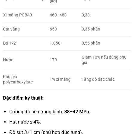
(kg)
Xi măng PCB40
460–480
0,38
Cát vàng
650
0,35 phần
Đá 1×2
1.050
0,55 phần
Giảm 10% nếu dùng phụ
Nước
170
gia
Phụ gia
1% xi măng
Tăng độ đặc chắc
polycarboxylate
Đặc điểm kỹ thuật:
Cường độ nén trung bình:
38–42 MPa
.
Hút nước ≤ 4%.
Độ sụt 3±1 cm (phù hợp đúc rung).