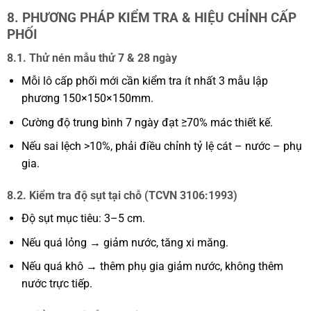
8. PHƯƠNG PHÁP KIỂM TRA & HIỆU CHỈNH CẤP
PHỐI
8.1. Thử nén mẫu thử 7 & 28 ngày
Mỗi lô cấp phối mới cần kiểm tra ít nhất 3 mẫu lập
phương 150×150×150mm.
Cường độ trung bình 7 ngày đạt ≥70% mác thiết kế.
Nếu sai lệch >10%, phải điều chỉnh tỷ lệ cát – nước – phụ
gia.
8.2. Kiểm tra độ sụt tại chỗ (TCVN 3106:1993)
Độ sụt mục tiêu: 3–5 cm.
Nếu quá lỏng → giảm nước, tăng xi măng.
Nếu quá khô → thêm phụ gia giảm nước, không thêm
nước trực tiếp.