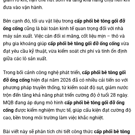
đưa vào vận hành.
Bên cạnh đó, tối ưu vật liệu trong
cấp phối bê tông gối đỡ
ống cống
cũng là bài toán kinh tế quan trọng đối với nhà
máy sản xuất. Việc cân đối xi măng, cốt liệu mịn – thô và
phụ gia khoáng giúp
cấp phối bê tông gối đỡ ống cống
vừa
đạt yêu cầu kỹ thuật, vừa kiểm soát chi phí và tính ổn định
giữa các lô sản xuất.
Trong bối cảnh công nghệ phát triển,
cấp phối bê tông gối
đỡ ống cống
hiện đại năm 2026 đã có nhiều cải tiến so với
phương pháp truyền thống, từ kiểm soát độ sụt, giảm nước
trộn đến tăng khả năng phát triển cường độ ở tuổi 28 ngày.
MQB đang áp dụng mô hình
cấp phối bê tông gối đỡ ống
cống
được kiểm nghiệm thực tế, giúp cấu kiện đạt cường độ
cao, bền trong môi trường làm việc khắc nghiệt.
Bài viết này sẽ phân tích chi tiết công thức
cấp phối bê tông