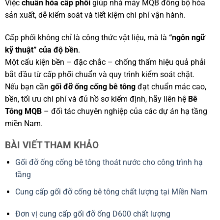
Việc
chuẩn hóa cấp phối
giúp nhà máy MQB đồng bộ hóa
sản xuất, dễ kiểm soát và tiết kiệm chi phí vận hành.
Cấp phối không chỉ là công thức vật liệu, mà là
“ngôn ngữ
kỹ thuật” của độ bền
.
Một cấu kiện bền – đặc chắc – chống thấm hiệu quả phải
bắt đầu từ cấp phối chuẩn và quy trình kiểm soát chặt.
Nếu bạn cần
gối đỡ ống cống bê tông
đạt chuẩn mác cao,
bền, tối ưu chi phí và đủ hồ sơ kiểm định, hãy liên hệ
Bê
Tông MQB
– đối tác chuyên nghiệp của các dự án hạ tầng
miền Nam.
BÀI VIẾT THAM KHẢO
Gối đỡ ống cống bê tông thoát nước cho công trình hạ
tầng
Cung cấp gối đỡ cống bê tông chất lượng tại Miền Nam
Đơn vị cung cấp gối đỡ ống D600 chất lượng