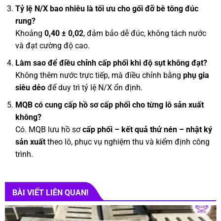
Tỷ lệ N/X bao nhiêu là tối ưu cho gối đỡ bê tông đúc
rung?
Khoảng
0,40 ± 0,02
, đảm bảo dễ đúc, không tách nước
và đạt cường độ cao.
Làm sao để điều chỉnh cấp phối khi độ sụt không đạt?
Không thêm nước trực tiếp, mà điều chỉnh bằng
phụ gia
siêu dẻo
để duy trì tỷ lệ N/X ổn định.
MQB có cung cấp hồ sơ cấp phối cho từng lô sản xuất
không?
Có. MQB lưu hồ sơ
cấp phối – kết quả thử nén – nhật ký
sản xuất
theo lô, phục vụ nghiệm thu và kiểm định công
trình.
BÀI VIẾT LIÊN QUAN!