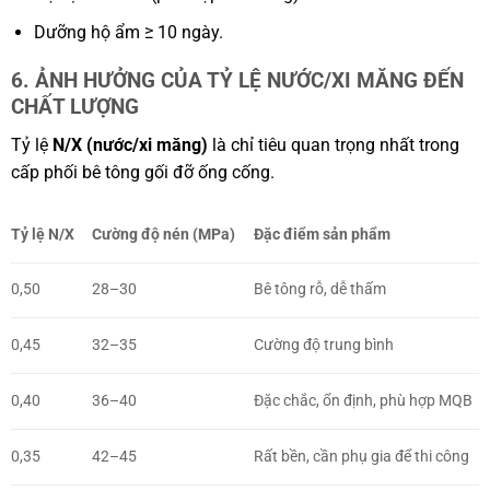
Dưỡng hộ ẩm ≥ 10 ngày.
6. ẢNH HƯỞNG CỦA TỶ LỆ NƯỚC/XI MĂNG ĐẾN
CHẤT LƯỢNG
Tỷ lệ
N/X (nước/xi măng)
là chỉ tiêu quan trọng nhất trong
cấp phối bê tông gối đỡ ống cống.
Tỷ lệ N/X
Cường độ nén (MPa)
Đặc điểm sản phẩm
0,50
28–30
Bê tông rỗ, dễ thấm
0,45
32–35
Cường độ trung bình
0,40
36–40
Đặc chắc, ổn định, phù hợp MQB
0,35
42–45
Rất bền, cần phụ gia để thi công