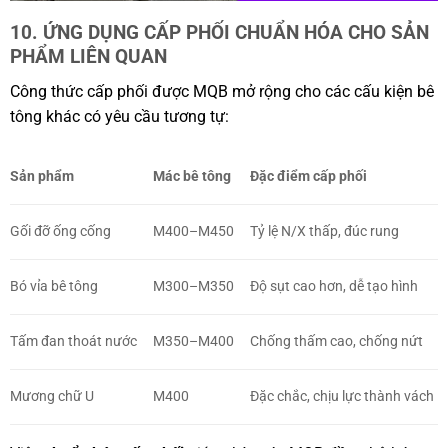
10. ỨNG DỤNG CẤP PHỐI CHUẨN HÓA CHO SẢN
PHẨM LIÊN QUAN
Công thức cấp phối được MQB mở rộng cho các cấu kiện bê
tông khác có yêu cầu tương tự:
Sản phẩm
Mác bê tông
Đặc điểm cấp phối
Gối đỡ ống cống
M400–M450
Tỷ lệ N/X thấp, đúc rung
Bó vỉa bê tông
M300–M350
Độ sụt cao hơn, dễ tạo hình
Tấm đan thoát nước
M350–M400
Chống thấm cao, chống nứt
Mương chữ U
M400
Đặc chắc, chịu lực thành vách