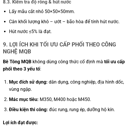
8.3. Kiểm tra độ rỗng & hút nước
Lấy mẫu cắt nhỏ 50×50×50mm.
Cân khối lượng khô – ướt – bão hòa để tính hút nước.
Hút nước ≤5% là đạt.
9. LỢI ÍCH KHI TỐI ƯU CẤP PHỐI THEO CÔNG
NGHỆ MQB
Bê Tông MQB
không dùng công thức cố định mà
tối ưu cấp
phối theo 3 yếu tố
:
Mục đích sử dụng:
dân dụng, công nghiệp, địa hình dốc,
vùng ngập.
Mác mục tiêu:
M350, M400 hoặc M450.
Điều kiện thi công:
đúc rung, rung ép, dưỡng hộ kín.
Lợi ích đạt được: