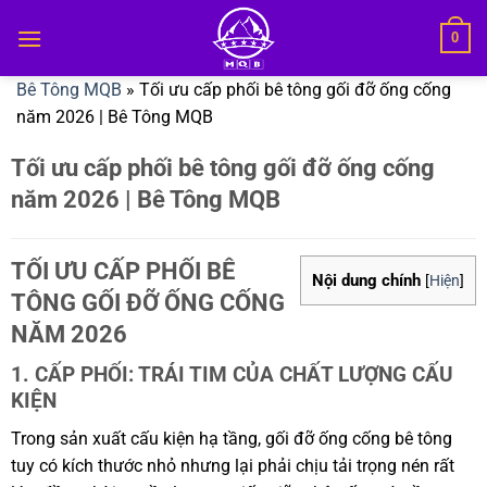
Bỏ
0
qua
nội
Bê Tông MQB
»
Tối ưu cấp phối bê tông gối đỡ ống cống
dung
năm 2026 | Bê Tông MQB
Tối ưu cấp phối bê tông gối đỡ ống cống
năm 2026 | Bê Tông MQB
TỐI ƯU CẤP PHỐI BÊ
Nội dung chính
[
Hiện
]
TÔNG GỐI ĐỠ ỐNG CỐNG
NĂM 2026
1. CẤP PHỐI: TRÁI TIM CỦA CHẤT LƯỢNG CẤU
KIỆN
Trong sản xuất cấu kiện hạ tầng, gối đỡ ống cống bê tông
tuy có kích thước nhỏ nhưng lại phải chịu tải trọng nén rất