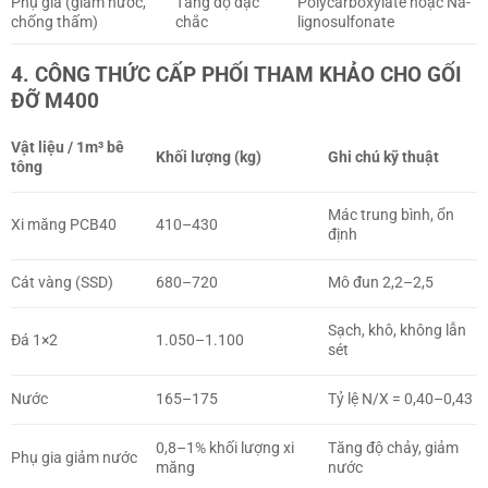
Phụ gia (giảm nước,
Tăng độ đặc
Polycarboxylate hoặc Na-
chống thấm)
chắc
lignosulfonate
4. CÔNG THỨC CẤP PHỐI THAM KHẢO CHO GỐI
ĐỠ M400
Vật liệu / 1m³ bê
Khối lượng (kg)
Ghi chú kỹ thuật
tông
Mác trung bình, ổn
Xi măng PCB40
410–430
định
Cát vàng (SSD)
680–720
Mô đun 2,2–2,5
Sạch, khô, không lẫn
Đá 1×2
1.050–1.100
sét
Nước
165–175
Tỷ lệ N/X = 0,40–0,43
0,8–1% khối lượng xi
Tăng độ chảy, giảm
Phụ gia giảm nước
măng
nước