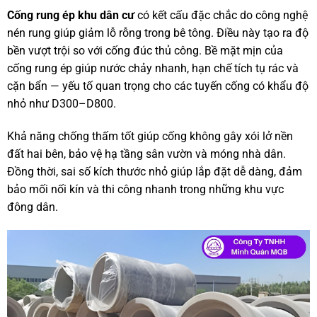
Cống rung ép khu dân cư
có kết cấu đặc chắc do công nghệ
nén rung giúp giảm lỗ rỗng trong bê tông. Điều này tạo ra độ
bền vượt trội so với cống đúc thủ công. Bề mặt mịn của
cống rung ép giúp nước chảy nhanh, hạn chế tích tụ rác và
cặn bẩn — yếu tố quan trọng cho các tuyến cống có khẩu độ
nhỏ như D300–D800.
Khả năng chống thấm tốt giúp cống không gây xói lở nền
đất hai bên, bảo vệ hạ tầng sân vườn và móng nhà dân.
Đồng thời, sai số kích thước nhỏ giúp lắp đặt dễ dàng, đảm
bảo mối nối kín và thi công nhanh trong những khu vực
đông dân.