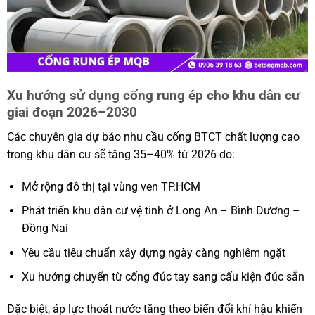
Xu hướng sử dụng cống rung ép cho khu dân cư
giai đoạn 2026–2030
Các chuyên gia dự báo nhu cầu cống BTCT chất lượng cao
trong khu dân cư sẽ tăng 35–40% từ 2026 do:
Mở rộng đô thị tại vùng ven TP.HCM
Phát triển khu dân cư vệ tinh ở Long An – Bình Dương –
Đồng Nai
Yêu cầu tiêu chuẩn xây dựng ngày càng nghiêm ngặt
Xu hướng chuyển từ cống đúc tay sang cấu kiện đúc sẵn
Đặc biệt, áp lực thoát nước tăng theo biến đổi khí hậu khiến