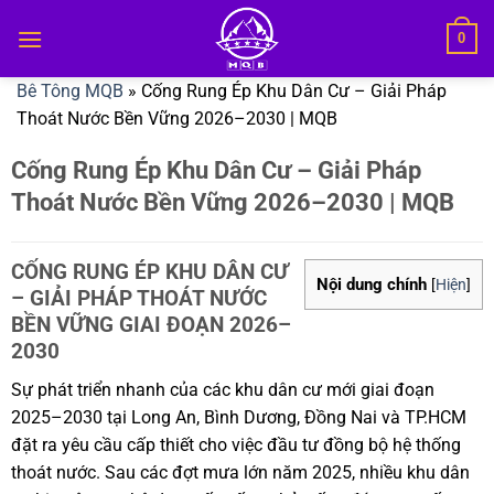
Bỏ
0
qua
nội
Bê Tông MQB
»
Cống Rung Ép Khu Dân Cư – Giải Pháp
dung
Thoát Nước Bền Vững 2026–2030 | MQB
Cống Rung Ép Khu Dân Cư – Giải Pháp
Thoát Nước Bền Vững 2026–2030 | MQB
CỐNG RUNG ÉP KHU DÂN CƯ
Nội dung chính
[
Hiện
]
– GIẢI PHÁP THOÁT NƯỚC
BỀN VỮNG GIAI ĐOẠN 2026–
2030
Sự phát triển nhanh của các khu dân cư mới giai đoạn
2025–2030 tại Long An, Bình Dương, Đồng Nai và TP.HCM
đặt ra yêu cầu cấp thiết cho việc đầu tư đồng bộ hệ thống
thoát nước. Sau các đợt mưa lớn năm 2025, nhiều khu dân