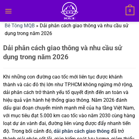
Bỏ
0
qua
nội
Bê Tông MQB
»
Dải phân cách giao thông và nhu cầu sử
dung
dụng trong năm 2026
Dải phân cách giao thông và nhu cầu sử
dụng trong năm 2026
Khi những con đường cao tốc mới liên tục được khánh
thành và các đô thị lớn như TP.HCM không ngừng mở rộng,
dải phân cách trở thành yếu tố quyết định đến an toàn và
hiệu quả vận hành hệ thống giao thông. Năm 2026 đánh
dấu giai đoạn chuyển mình mạnh mẽ của hạ tầng Việt Nam,
với mục tiêu đạt 5.000 km cao tốc vào năm 2030 cùng hàng
loạt dự án vành đai, đường liên vùng được đẩy nhanh tiến
độ. Trong bối cảnh đó,
dải phân cách giao thông
đã trở
thành giải pháp cốt lõi, giúp kiểm soát lưu lượng, giảm thiểu