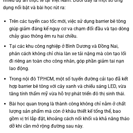
nhiều dự án thực tế tại Việt Nam. Dưới đây là một số ứng
dụng nổi bật và bài học rút ra:
Trên các tuyến cao tốc mới, việc sử dụng barrier bê tông
giúp giảm đáng kể nguy cơ va chạm đối đầu và tạo dòng
chảy giao thông êm ru hai chiều.
Tại các khu công nghiệp ở Bình Dương và Đồng Nai,
phân cách không chỉ chia làn xe tải nặng mà còn tạo lối
đi riêng an toàn cho công nhân, góp phần giảm tai nạn
lao động.
Trong nội đô TP.HCM, một số tuyến đường cải tạo đã kết
hợp barrier bê tông với cây xanh và chiếu sáng LED, vừa
tăng tính thẩm mỹ vừa hỗ trợ phát triển đô thị sinh thái.
Bài học quan trọng là thành công không chỉ nằm ở chất
lượng sản phẩm mà còn ở khâu thiết kế tổng thể, bao
gồm vị trí lắp đặt, khoảng cách nối khối và khả năng tháo
dỡ khi cần mở rộng đường sau này.