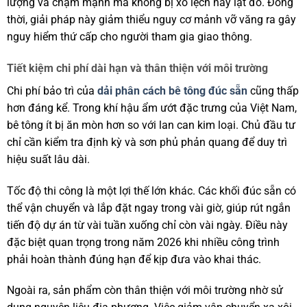
lượng va chạm mạnh mà không bị xô lệch hay lật đổ. Đồng
thời, giải pháp này giảm thiểu nguy cơ mảnh vỡ văng ra gây
nguy hiểm thứ cấp cho người tham gia giao thông.
Tiết kiệm chi phí dài hạn và thân thiện với môi trường
Chi phí bảo trì của
dải phân cách bê tông đúc sẵn
cũng thấp
hơn đáng kể. Trong khí hậu ẩm ướt đặc trưng của Việt Nam,
bê tông ít bị ăn mòn hơn so với lan can kim loại. Chủ đầu tư
chỉ cần kiểm tra định kỳ và sơn phủ phản quang để duy trì
hiệu suất lâu dài.
Tốc độ thi công là một lợi thế lớn khác. Các khối đúc sẵn có
thể vận chuyển và lắp đặt ngay trong vài giờ, giúp rút ngắn
tiến độ dự án từ vài tuần xuống chỉ còn vài ngày. Điều này
đặc biệt quan trọng trong năm 2026 khi nhiều công trình
phải hoàn thành đúng hạn để kịp đưa vào khai thác.
Ngoài ra, sản phẩm còn thân thiện với môi trường nhờ sử