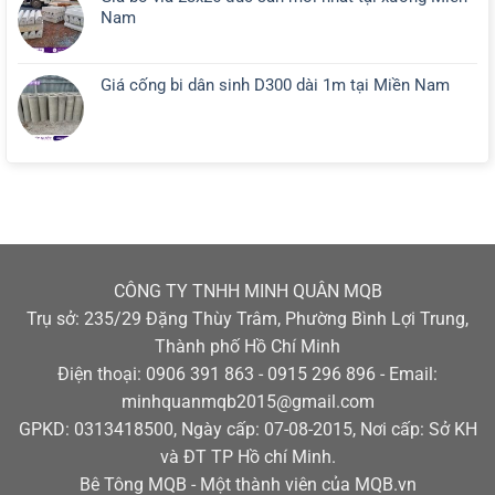
Nam
Giá cống bi dân sinh D300 dài 1m tại Miền Nam
CÔNG TY TNHH MINH QUÂN MQB
Trụ sở: 235/29 Đặng Thùy Trâm, Phường Bình Lợi Trung,
Thành phố Hồ Chí Minh
Điện thoại: 0906 391 863 - 0915 296 896 - Email:
minhquanmqb2015@gmail.com
GPKD: 0313418500, Ngày cấp: 07-08-2015, Nơi cấp: Sở KH
và ĐT TP Hồ chí Minh.
Bê Tông MQB - Một thành viên của MQB.vn