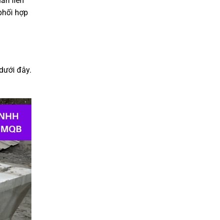
ẩn liên
phối hợp
 dưới đây.