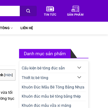
TIN TỨC
SẢN PHẨM
Ê TÔNG
LIÊN HỆ
Danh mục sản phẩm
Cấu kiện bê tông đúc sẵn
nh
[
Hiện
]
Thiết bị bê tông
Khuôn Đúc Mẫu Bê Tông Bằng Nhựa
 vừa tối
Khuôn đúc mẫu bê tông bằng thép
ường trục
Khuôn đúc mẫu vữa xi măng