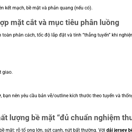
liên kết mạch, bề mặt và phản quang (nếu có).
hợp mặt cắt và mục tiêu phân luồng
 toàn phân cách, tốc độ lắp đặt và tính “thẳng tuyến” khi nghiệ
 giao.
y
, bạn nên yêu cầu bản vẽ/outline kích thước theo tuyến và thốn
chất lượng bề mặt “đủ chuẩn nghiệm th
bề mặt: rỗ tổ ong lớn, sứt cạnh, nứt bất thường. Với
dải jersey b