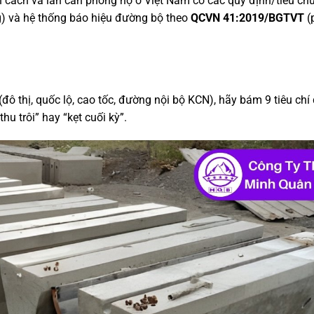
n cách và lan can phòng hộ ở Việt Nam có các quy định/tiêu chu
g) và hệ thống báo hiệu đường bộ theo
QCVN 41:2019/BGTVT
(
(đô thị, quốc lộ, cao tốc, đường nội bộ KCN), hãy bám 9 tiêu chí
hu trôi” hay “kẹt cuối kỳ”.