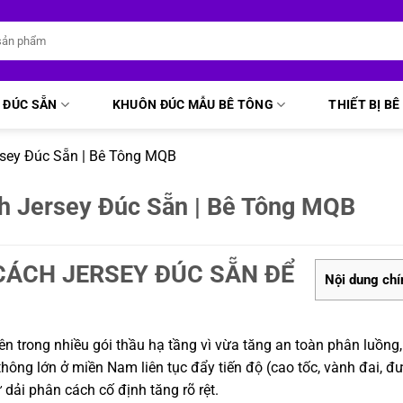
 ĐÚC SẴN
KHUÔN ĐÚC MẪU BÊ TÔNG
THIẾT BỊ B
rsey Đúc Sẵn | Bê Tông MQB
ch Jersey Đúc Sẵn | Bê Tông MQB
 CÁCH JERSEY ĐÚC SẴN ĐỂ
Nội dung chí
ên trong nhiều gói thầu hạ tầng vì vừa tăng an toàn phân luồng,
thông lớn ở miền Nam liên tục đẩy tiến độ (cao tốc, vành đai, đ
 dải phân cách cố định tăng rõ rệt.