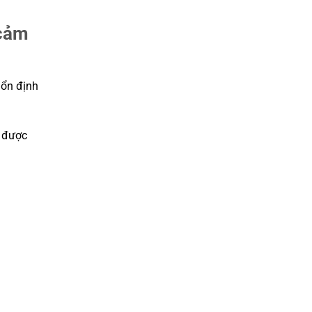
 cảm
 ổn định
 được