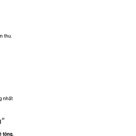
m thu.
g nhất
u”
ê tông
,