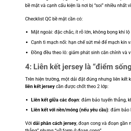
bề mặt và cạnh cấu kiện là nơi bị “soi” nhiều nhất v
Checklist QC bề mặt cần có:
Mặt ngoài: đặc chắc, ít rỗ lớn, không bọng khí lộ 
Cạnh tì mạch nối: hạn chế sứt mẻ để mạch kín v
Đồng đều theo lô: giảm phát sinh căn chỉnh và v
4: Liên kết jersey là “điểm sốn
Trên hiện trường, một dải đặt đúng nhưng liên kết 
liên kết jersey
cần được chốt theo 2 lớp:
Liên kết giữa các đoạn
: đảm bảo tuyến thẳng, k
Liên kết với nền/móng (nếu yêu cầu)
: đảm bảo 
Với
dải phân cách jersey
, đoạn cong và đoạn gần nú
thẳng” nhưng “vỡ form ở đoạn cong”.