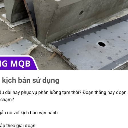
à kịch bản sử dụng
h lâu dài hay phục vụ phân luồng tạm thời? Đoạn thẳng hay đoạn
a chạm?
ắn nó với kịch bản vận hành:
lắp theo giai đoạn.