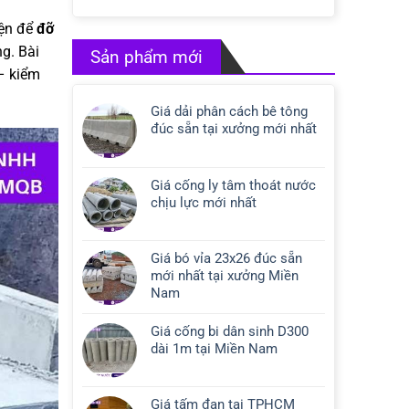
iện để
đỡ
ng. Bài
Sản phẩm mới
– kiểm
Giá dải phân cách bê tông
đúc sẵn tại xưởng mới nhất
Giá cống ly tâm thoát nước
chịu lực mới nhất
Giá bó vỉa 23x26 đúc sẵn
mới nhất tại xưởng Miền
Nam
Giá cống bi dân sinh D300
dài 1m tại Miền Nam
Giá tấm đan tại TPHCM