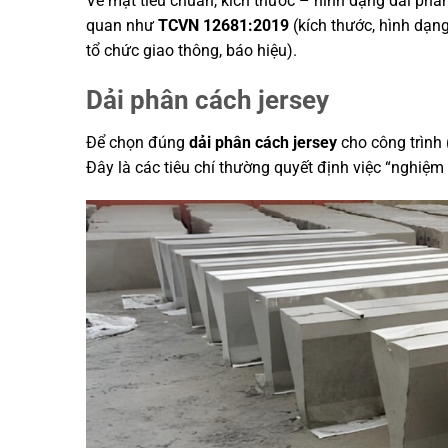
Về mặt tiêu chuẩn, kích thước – hình dạng dải phâ
quan như
TCVN 12681:2019
(kích thước, hình dạn
tổ chức giao thông, báo hiệu).
Dải phân cách jersey
Để chọn đúng
dải phân cách jersey
cho công trình 
Đây là các tiêu chí thường quyết định việc “nghiệm t