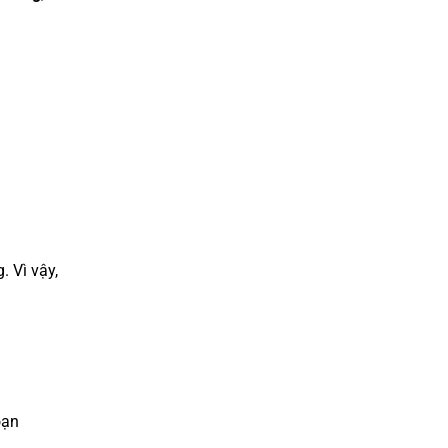
. Vì vậy,
oạn