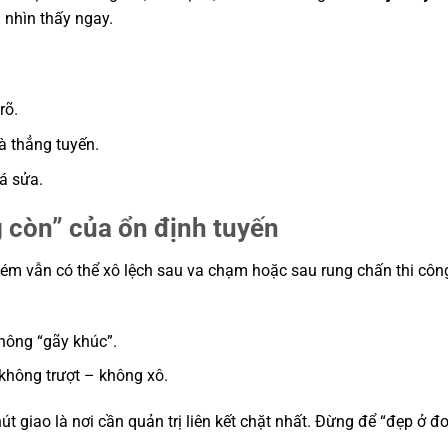
ì nhìn thấy ngay.
rõ.
à thẳng tuyến.
á sửa.
g còn” của ổn định tuyến
kém vẫn có thể xô lệch sau va chạm hoặc sau rung chấn thi công
hông “gãy khúc”.
không trượt – không xô.
t giao là nơi cần quản trị liên kết chặt nhất. Đừng để “đẹp ở đ