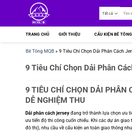
Bỏ
Tìm
qua
kiếm:
nội
dung
TRANG CHỦ
GIỚI THIỆU
CẤU KIỆN BÊ TÔNG
Bê Tông MQB
»
9 Tiêu Chí Chọn Dải Phân Cách Je
9 Tiêu Chí Chọn Dải Phân Cá
9 TIÊU CHÍ CHỌN DẢI PHÂN
DỄ NGHIỆM THU
Dải phân cách jersey
đang trở thành lựa chọn ưu ti
ưu tiến độ thi công cuốn chiếu. Khi các dự án giao 
đô thị), nhu cầu về cấu kiện an toàn giao thông như