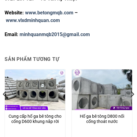
Website:
www.betongmqb.com
–
www.vlxdminhquan.com
Email:
minhquanmqb2015@gmail.com
SẢN PHẨM TƯƠNG TỰ
Cung cấp hố ga bê tông cho
Hố ga bê tông D800 nối
cống D600 khung nắp rời
cống thoát nước