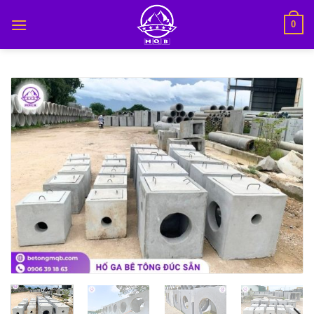
Bỏ
0
qua
nội
dung