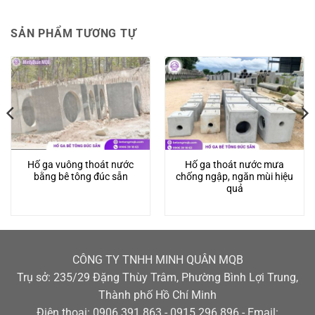
SẢN PHẨM TƯƠNG TỰ
Hố ga vuông thoát nước
Hố ga thoát nước mưa
bằng bê tông đúc sẵn
chống ngập, ngăn mùi hiệu
quả
CÔNG TY TNHH MINH QUÂN MQB
Trụ sở: 235/29 Đặng Thùy Trâm, Phường Bình Lợi Trung,
Thành phố Hồ Chí Minh
Điện thoại: 0906 391 863 - 0915 296 896 - Email: