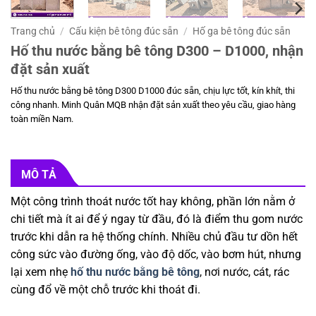
Trang chủ
/
Cấu kiện bê tông đúc sẵn
/
Hố ga bê tông đúc sẵn
Hố thu nước bằng bê tông D300 – D1000, nhận
đặt sản xuất
Hố thu nước bằng bê tông D300 D1000 đúc sẵn, chịu lực tốt, kín khít, thi
công nhanh. Minh Quân MQB nhận đặt sản xuất theo yêu cầu, giao hàng
toàn miền Nam.
MÔ TẢ
Một công trình thoát nước tốt hay không, phần lớn nằm ở
chi tiết mà ít ai để ý ngay từ đầu, đó là điểm thu gom nước
trước khi dẫn ra hệ thống chính. Nhiều chủ đầu tư dồn hết
công sức vào đường ống, vào độ dốc, vào bơm hút, nhưng
lại xem nhẹ
hố thu nước bằng bê tông
, nơi nước, cát, rác
cùng đổ về một chỗ trước khi thoát đi.