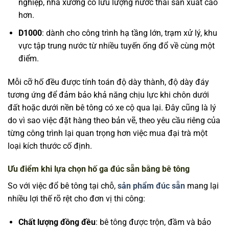
nghiệp, nhà xưởng có lưu lượng nước thải sản xuất cao
hơn.
D1000
: dành cho công trình hạ tầng lớn, trạm xử lý, khu
vực tập trung nước từ nhiều tuyến ống đổ về cùng một
điểm.
Mỗi cỡ hố đều được tính toán độ dày thành, độ dày đáy
tương ứng để đảm bảo khả năng chịu lực khi chôn dưới
đất hoặc dưới nền bê tông có xe cộ qua lại. Đây cũng là lý
do vì sao việc đặt hàng theo bản vẽ, theo yêu cầu riêng của
từng công trình lại quan trọng hơn việc mua đại trà một
loại kích thước cố định.
Ưu điểm khi lựa chọn hố ga đúc sẵn bằng bê tông
So với việc đổ bê tông tại chỗ,
sản phẩm đúc sẵn
mang lại
nhiều lợi thế rõ rệt cho đơn vị thi công:
Chất lượng đồng đều
: bê tông được trộn, đầm và bảo