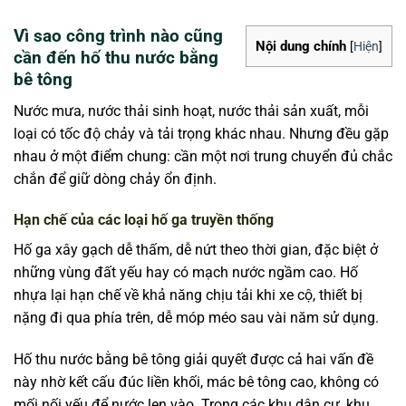
Vì sao công trình nào cũng
Nội dung chính
[
Hiện
]
cần đến hố thu nước bằng
bê tông
Nước mưa, nước thải sinh hoạt, nước thải sản xuất, mỗi
loại có tốc độ chảy và tải trọng khác nhau. Nhưng đều gặp
nhau ở một điểm chung: cần một nơi trung chuyển đủ chắc
chắn để giữ dòng chảy ổn định.
Hạn chế của các loại hố ga truyền thống
Hố ga xây gạch dễ thấm, dễ nứt theo thời gian, đặc biệt ở
những vùng đất yếu hay có mạch nước ngầm cao. Hố
nhựa lại hạn chế về khả năng chịu tải khi xe cộ, thiết bị
nặng đi qua phía trên, dễ móp méo sau vài năm sử dụng.
Hố thu nước bằng bê tông giải quyết được cả hai vấn đề
này nhờ kết cấu đúc liền khối, mác bê tông cao, không có
mối nối yếu để nước len vào. Trong các khu dân cư, khu