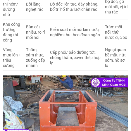
Độ dốc, gờ
thị hẻm/
Bồi lắng,
Độ dốc liên tục, đáy phẳng,
mối nối, vị trí
đường
nghẹt rác
bố trí hố thu/lưới chắn rác
thu rác
nhỏ
Khu công
Bùn cát
Trám mối
trường
Kiểm soát mối nối kín nước,
nhiều, rò rỉ
nối, thử
đang thi
nghiệm thu theo đoạn ngắn
mối nối
nước cục bộ
công
Vùng
Thấm,
Ngoại quan
Cấp phối/ bảo dưỡng tốt,
mưa lớn +
xâm thực,
bề mặt, nứt
chống thấm, cover thép hợp
triều
xuống cấp
sớm, hồ sơ
lý
cường
nhanh
lô