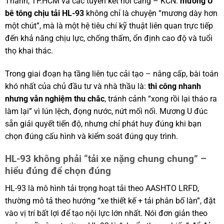
Thành, TP.HCM và các tuyến kết nối cảng – KCN.
mương U
bê tông chịu tải HL-93
không chỉ là chuyện “mương dày hơn
một chút”, mà là một hệ tiêu chí kỹ thuật liên quan trực tiếp
đến khả năng chịu lực, chống thấm, ổn định cao độ và tuổi
thọ khai thác.
Trong giai đoạn hạ tầng liên tục cải tạo – nâng cấp, bài toán
khó nhất của chủ đầu tư và nhà thầu là:
thi công nhanh
nhưng vẫn nghiệm thu chắc
, tránh cảnh “xong rồi lại tháo ra
làm lại” vì lún lệch, đọng nước, nứt mối nối. Mương U đúc
sẵn giải quyết tiến độ, nhưng chỉ phát huy đúng khi bạn
chọn đúng cấu hình và kiểm soát đúng quy trình.
HL-93 không phải “tải xe nặng chung chung” –
hiểu đúng để chọn đúng
HL-93 là mô hình tải trọng hoạt tải theo AASHTO LRFD,
thường mô tả theo hướng “xe thiết kế + tải phân bố làn”, đặt
vào vị trí bất lợi để tạo nội lực lớn nhất. Nói đơn giản theo