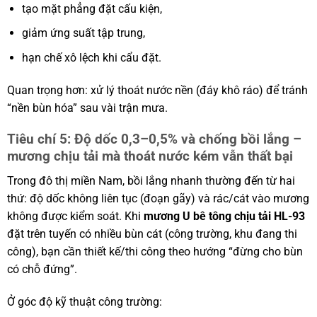
tạo mặt phẳng đặt cấu kiện,
giảm ứng suất tập trung,
hạn chế xô lệch khi cẩu đặt.
Quan trọng hơn: xử lý thoát nước nền (đáy khô ráo) để tránh
“nền bùn hóa” sau vài trận mưa.
Tiêu chí 5: Độ dốc 0,3–0,5% và chống bồi lắng –
mương chịu tải mà thoát nước kém vẫn thất bại
Trong đô thị miền Nam, bồi lắng nhanh thường đến từ hai
thứ: độ dốc không liên tục (đoạn gãy) và rác/cát vào mương
không được kiểm soát. Khi
mương U bê tông chịu tải HL-93
đặt trên tuyến có nhiều bùn cát (công trường, khu đang thi
công), bạn cần thiết kế/thi công theo hướng “đừng cho bùn
có chỗ đứng”.
Ở góc độ kỹ thuật công trường: