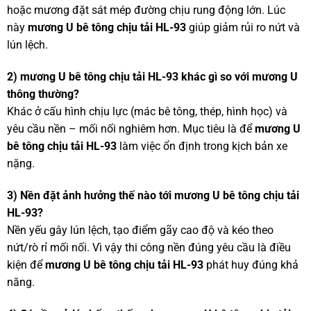
hoặc mương đặt sát mép đường chịu rung động lớn. Lúc
này
mương U bê tông chịu tải HL-93
giúp giảm rủi ro nứt và
lún lệch.
2) mương U bê tông chịu tải HL-93 khác gì so với mương U
thông thường?
Khác ở cấu hình chịu lực (mác bê tông, thép, hình học) và
yêu cầu nền – mối nối nghiêm hơn. Mục tiêu là để
mương U
bê tông chịu tải HL-93
làm việc ổn định trong kịch bản xe
nặng.
3) Nền đặt ảnh hưởng thế nào tới mương U bê tông chịu tải
HL-93?
Nền yếu gây lún lệch, tạo điểm gãy cao độ và kéo theo
nứt/rò rỉ mối nối. Vì vậy thi công nền đúng yêu cầu là điều
kiện để
mương U bê tông chịu tải HL-93
phát huy đúng khả
năng.