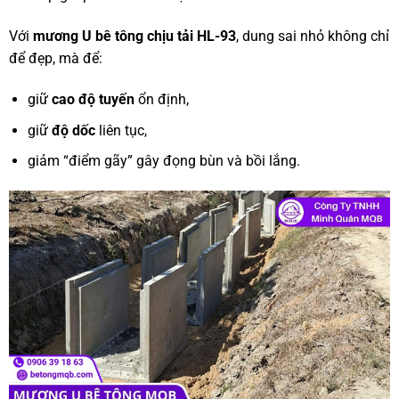
Với
mương U bê tông chịu tải HL-93
, dung sai nhỏ không chỉ
để đẹp, mà để:
giữ
cao độ tuyến
ổn định,
giữ
độ dốc
liên tục,
giảm “điểm gãy” gây đọng bùn và bồi lắng.