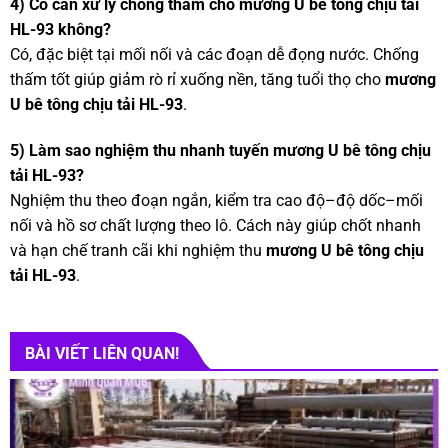
4) Có cần xử lý chống thấm cho mương U bê tông chịu tải
HL-93 không?
Có, đặc biệt tại mối nối và các đoạn dễ đọng nước. Chống
thấm tốt giúp giảm rò rỉ xuống nền, tăng tuổi thọ cho
mương
U bê tông chịu tải HL-93
.
5) Làm sao nghiệm thu nhanh tuyến mương U bê tông chịu
tải HL-93?
Nghiệm thu theo đoạn ngắn, kiểm tra cao độ–độ dốc–mối
nối và hồ sơ chất lượng theo lô. Cách này giúp chốt nhanh
và hạn chế tranh cãi khi nghiệm thu
mương U bê tông chịu
tải HL-93
.
BÀI VIẾT LIÊN QUAN!