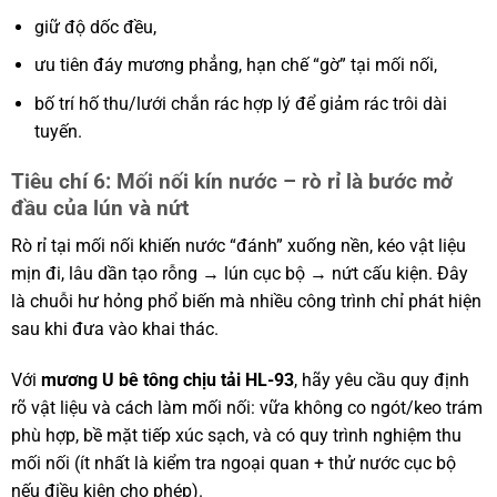
giữ độ dốc đều,
ưu tiên đáy mương phẳng, hạn chế “gờ” tại mối nối,
bố trí hố thu/lưới chắn rác hợp lý để giảm rác trôi dài
tuyến.
Tiêu chí 6: Mối nối kín nước – rò rỉ là bước mở
đầu của lún và nứt
Rò rỉ tại mối nối khiến nước “đánh” xuống nền, kéo vật liệu
mịn đi, lâu dần tạo rỗng → lún cục bộ → nứt cấu kiện. Đây
là chuỗi hư hỏng phổ biến mà nhiều công trình chỉ phát hiện
sau khi đưa vào khai thác.
Với
mương U bê tông chịu tải HL-93
, hãy yêu cầu quy định
rõ vật liệu và cách làm mối nối: vữa không co ngót/keo trám
phù hợp, bề mặt tiếp xúc sạch, và có quy trình nghiệm thu
mối nối (ít nhất là kiểm tra ngoại quan + thử nước cục bộ
nếu điều kiện cho phép).