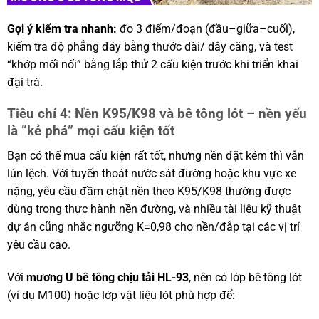
Gợi ý kiểm tra nhanh:
đo 3 điểm/đoạn (đầu–giữa–cuối),
kiểm tra độ phẳng đáy bằng thước dài/ dây căng, và test
“khớp mối nối” bằng lắp thử 2 cấu kiện trước khi triển khai
đại trà.
Tiêu chí 4: Nền K95/K98 và bê tông lót – nền yếu
là “kẻ phá” mọi cấu kiện tốt
Bạn có thể mua cấu kiện rất tốt, nhưng nền đặt kém thì vẫn
lún lệch. Với tuyến thoát nước sát đường hoặc khu vực xe
nặng, yêu cầu đầm chặt nền theo K95/K98 thường được
dùng trong thực hành nền đường, và nhiều tài liệu kỹ thuật
dự án cũng nhắc ngưỡng K=0,98 cho nền/đắp tại các vị trí
yêu cầu cao.
Với
mương U bê tông chịu tải HL-93
, nên có lớp bê tông lót
(ví dụ M100) hoặc lớp vật liệu lót phù hợp để: