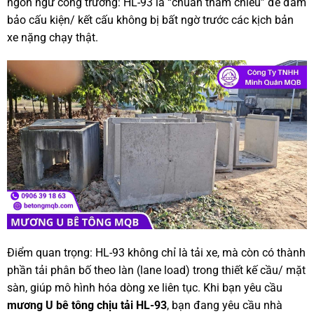
ngôn ngữ công trường: HL-93 là “chuẩn tham chiếu” để đảm
bảo cấu kiện/ kết cấu không bị bất ngờ trước các kịch bản
xe nặng chạy thật.
Điểm quan trọng: HL-93 không chỉ là tải xe, mà còn có thành
phần tải phân bố theo làn (lane load) trong thiết kế cầu/ mặt
sàn, giúp mô hình hóa dòng xe liên tục. Khi bạn yêu cầu
mương U bê tông chịu tải HL-93
, bạn đang yêu cầu nhà