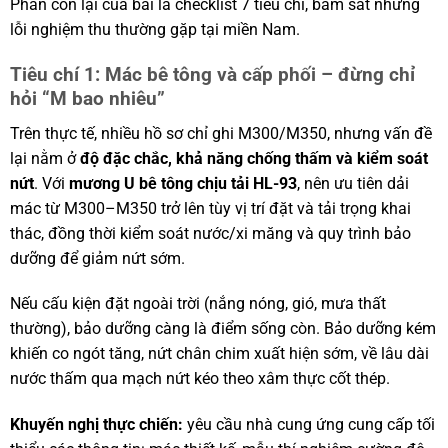
Phần còn lại của bài là checklist 7 tiêu chí, bám sát những
lỗi nghiệm thu thường gặp tại miền Nam.
Tiêu chí 1: Mác bê tông và cấp phối – đừng chỉ
hỏi “M bao nhiêu”
Trên thực tế, nhiều hồ sơ chỉ ghi M300/M350, nhưng vấn đề
lại nằm ở
độ đặc chắc, khả năng chống thấm và kiểm soát
nứt
. Với
mương U bê tông chịu tải HL-93
, nên ưu tiên dải
mác từ M300–M350 trở lên tùy vị trí đặt và tải trọng khai
thác, đồng thời kiểm soát nước/xi măng và quy trình bảo
dưỡng để giảm nứt sớm.
Nếu cấu kiện đặt ngoài trời (nắng nóng, gió, mưa thất
thường), bảo dưỡng càng là điểm sống còn. Bảo dưỡng kém
khiến co ngót tăng, nứt chân chim xuất hiện sớm, về lâu dài
nước thấm qua mạch nứt kéo theo xâm thực cốt thép.
Khuyến nghị thực chiến:
yêu cầu nhà cung ứng cung cấp tối