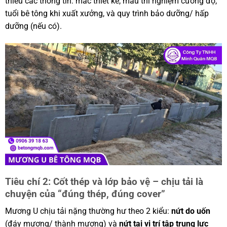
thiểu các thông tin: mác thiết kế, mẫu thí nghiệm cường độ,
tuổi bê tông khi xuất xưởng, và quy trình bảo dưỡng/ hấp
dưỡng (nếu có).
Tiêu chí 2: Cốt thép và lớp bảo vệ – chịu tải là
chuyện của “đúng thép, đúng cover”
Mương U chịu tải nặng thường hư theo 2 kiểu:
nứt do uốn
(đáy mương/ thành mương) và
nứt tại vị trí tập trung lực