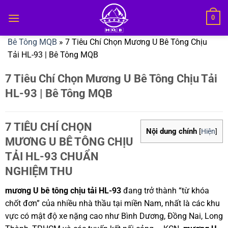
Bỏ
0
qua
nội
Bê Tông MQB
»
7 Tiêu Chí Chọn Mương U Bê Tông Chịu
dung
Tải HL-93 | Bê Tông MQB
7 Tiêu Chí Chọn Mương U Bê Tông Chịu Tải
HL-93 | Bê Tông MQB
7 TIÊU CHÍ CHỌN
Nội dung chính
[
Hiện
]
MƯƠNG U BÊ TÔNG CHỊU
TẢI HL-93 CHUẨN
NGHIỆM THU
mương U bê tông chịu tải HL-93
đang trở thành “từ khóa
chốt đơn” của nhiều nhà thầu tại miền Nam, nhất là các khu
vực có mật độ xe nặng cao như Bình Dương, Đồng Nai, Long