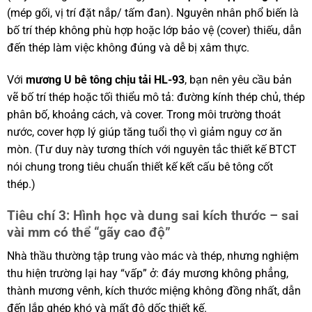
(mép gối, vị trí đặt nắp/ tấm đan). Nguyên nhân phổ biến là
bố trí thép không phù hợp hoặc lớp bảo vệ (cover) thiếu, dẫn
đến thép làm việc không đúng và dễ bị xâm thực.
Với
mương U bê tông chịu tải HL-93
, bạn nên yêu cầu bản
vẽ bố trí thép hoặc tối thiểu mô tả: đường kính thép chủ, thép
phân bố, khoảng cách, và cover. Trong môi trường thoát
nước, cover hợp lý giúp tăng tuổi thọ vì giảm nguy cơ ăn
mòn. (Tư duy này tương thích với nguyên tắc thiết kế BTCT
nói chung trong tiêu chuẩn thiết kế kết cấu bê tông cốt
thép.)
Tiêu chí 3: Hình học và dung sai kích thước – sai
vài mm có thể “gãy cao độ”
Nhà thầu thường tập trung vào mác và thép, nhưng nghiệm
thu hiện trường lại hay “vấp” ở: đáy mương không phẳng,
thành mương vênh, kích thước miệng không đồng nhất, dẫn
đến lắp ghép khó và mất độ dốc thiết kế.