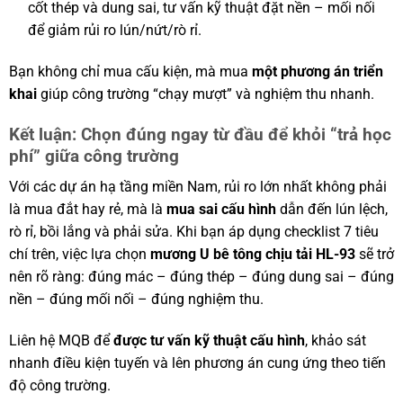
cốt thép và dung sai, tư vấn kỹ thuật đặt nền – mối nối
để giảm rủi ro lún/nứt/rò rỉ.
Bạn không chỉ mua cấu kiện, mà mua
một phương án triển
khai
giúp công trường “chạy mượt” và nghiệm thu nhanh.
Kết luận: Chọn đúng ngay từ đầu để khỏi “trả học
phí” giữa công trường
Với các dự án hạ tầng miền Nam, rủi ro lớn nhất không phải
là mua đắt hay rẻ, mà là
mua sai cấu hình
dẫn đến lún lệch,
rò rỉ, bồi lắng và phải sửa. Khi bạn áp dụng checklist 7 tiêu
chí trên, việc lựa chọn
mương U bê tông chịu tải HL-93
sẽ trở
nên rõ ràng: đúng mác – đúng thép – đúng dung sai – đúng
nền – đúng mối nối – đúng nghiệm thu.
Liên hệ MQB để
được tư vấn kỹ thuật cấu hình
, khảo sát
nhanh điều kiện tuyến và lên phương án cung ứng theo tiến
độ công trường.