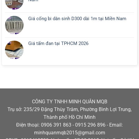
Giá cống bi dân sinh D300 dài 1m tại Miền Nam
Giá tấm đan tại TPHCM 2026
CÔNG TY TNHH MINH QUÂN MQB
Trụ sở: 235/29 Đặng Thùy Trâm, Phường Bình Lợi Trung,
Thành phố Hồ Chí Minh
Điện thoại: 0906 391 863 - 0915 296 896 - Email:
minhquanmqb2015@gmail.com