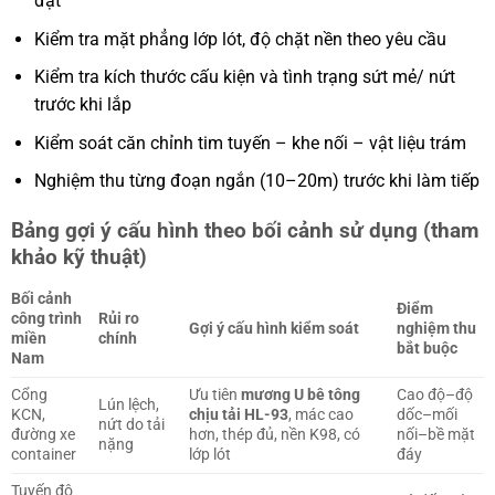
đặt
Kiểm tra mặt phẳng lớp lót, độ chặt nền theo yêu cầu
Kiểm tra kích thước cấu kiện và tình trạng sứt mẻ/ nứt
trước khi lắp
Kiểm soát căn chỉnh tim tuyến – khe nối – vật liệu trám
Nghiệm thu từng đoạn ngắn (10–20m) trước khi làm tiếp
Bảng gợi ý cấu hình theo bối cảnh sử dụng (tham
khảo kỹ thuật)
Bối cảnh
Điểm
công trình
Rủi ro
Gợi ý cấu hình kiểm soát
nghiệm thu
miền
chính
bắt buộc
Nam
Cổng
Ưu tiên
mương U bê tông
Cao độ–độ
Lún lệch,
KCN,
chịu tải HL-93
, mác cao
dốc–mối
nứt do tải
đường xe
hơn, thép đủ, nền K98, có
nối–bề mặt
nặng
container
lớp lót
đáy
Tuyến đô