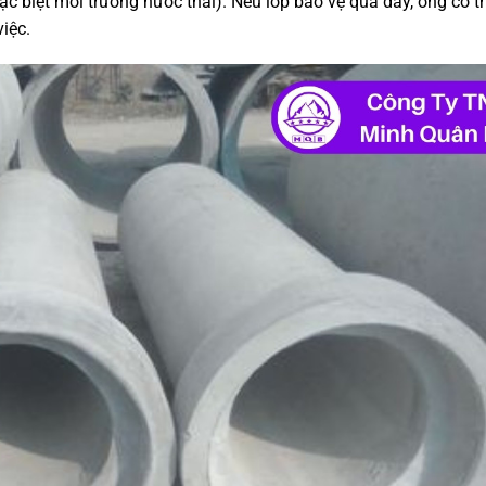
c biệt môi trường nước thải). Nếu lớp bảo vệ quá dày, ống có t
iệc.