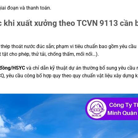
giai đoạn và thanh toán.
c khi xuất xưởng theo TCVN 9113 cần
 thép thoát nước đúc sẵn; phạm vi tiêu chuẩn bao gồm yêu cầu 
 tật cho phép, thử tải, chống thấm, mối nối…).
 đồng/HSYC
và chỉ dẫn kỹ thuật dự án thường bổ sung yêu cầu 
CQ, yêu cầu công bố hợp quy theo quy chuẩn vật liệu xây dựng k