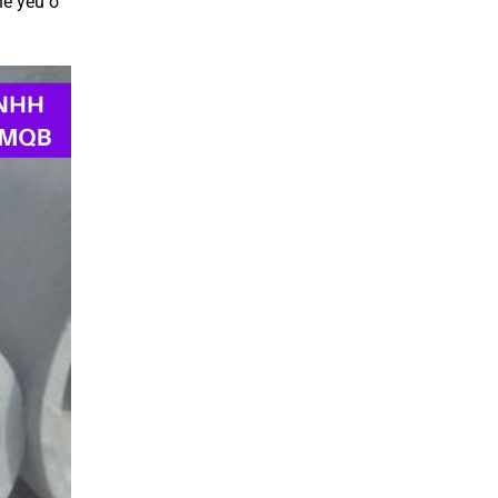
hể yếu ở