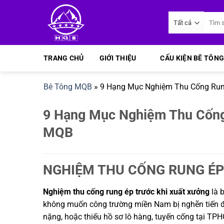
Bỏ
Tìm
qua
kiếm:
nội
dung
TRANG CHỦ
GIỚI THIỆU
CẤU KIỆN BÊ TÔNG
Bê Tông MQB
»
9 Hạng Mục Nghiệm Thu Cống Rung
9 Hạng Mục Nghiệm Thu Cống 
MQB
NGHIỆM THU CỐNG RUNG ÉP
Nghiệm thu cống rung ép trước khi xuất xưởng
là b
không muốn công trường miền Nam bị nghẽn tiến độ 
nặng, hoặc thiếu hồ sơ lô hàng, tuyến cống tại 