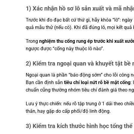
1) Xác nhận hồ sơ lô sản xuất và mã nh
Trước khi đo đạc bất cứ thứ gì, hãy khóa “lô”: ngày
quả mẫu thử (nếu có). Khi đã đúng lô, mọi kết quả ki
Trong
nghiệm thu cống rung ép trước khi xuất xưở
ngược được “cống này thuộc lô nào”.
2) Kiểm tra ngoại quan và khuyết tật bề
Ngoại quan là phần “báo động sớm” cho lỗi công ngh
Bạn cần định sẵn
tiêu chí loại nứt rỗ bề mặt cống
:
chuẩn cũng thường nhóm tiêu chí đánh giá theo ng
Lưu ý thực chiến: nếu rỗ tập trung ở 1 dải theo ch
thân, hay gặp do cấp phối/độ linh động.
3) Kiểm tra kích thước hình học tổng thể