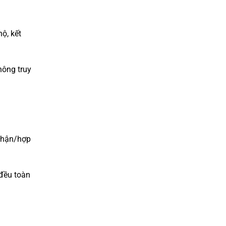
ộ, kết
hông truy
 nhận/hợp
 đều toàn