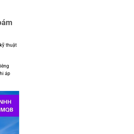
 bám
kỹ thuật
riêng
hi áp