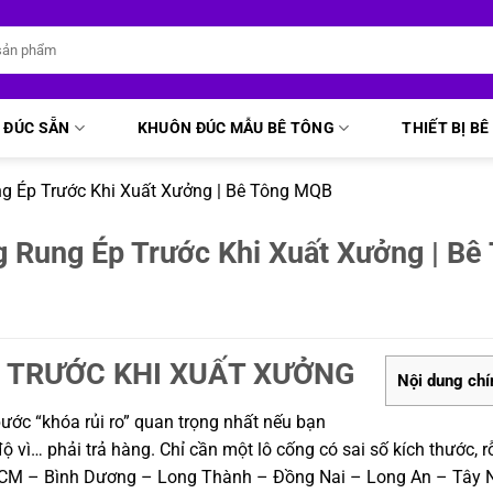
 ĐÚC SẴN
KHUÔN ĐÚC MẪU BÊ TÔNG
THIẾT BỊ B
 Ép Trước Khi Xuất Xưởng | Bê Tông MQB
Rung Ép Trước Khi Xuất Xưởng | Bê
 TRƯỚC KHI XUẤT XƯỞNG
Nội dung chí
ước “khóa rủi ro” quan trọng nhất nếu bạn
vì… phải trả hàng. Chỉ cần một lô cống có sai số kích thước, r
TPHCM – Bình Dương – Long Thành – Đồng Nai – Long An – Tây 