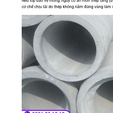
Nếu lớp bảo vệ mỏng, nguy cơ ăn mòn thép tăng (đặ
cơ chế chịu tải do thép không nằm đúng vùng làm v