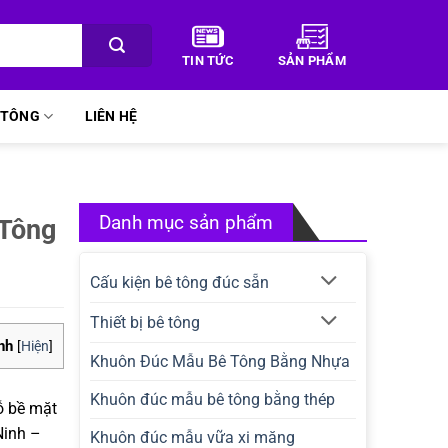
TIN TỨC
SẢN PHẨM
Ê TÔNG
LIÊN HỆ
Danh mục sản phẩm
 Tông
Cấu kiện bê tông đúc sẵn
Thiết bị bê tông
nh
[
Hiện
]
Khuôn Đúc Mẫu Bê Tông Bằng Nhựa
Khuôn đúc mẫu bê tông bằng thép
ỗ bề mặt
Ninh –
Khuôn đúc mẫu vữa xi măng