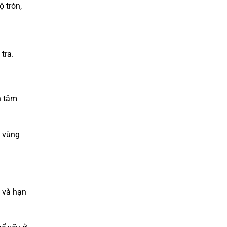
 tròn,
tra.
h tâm
à vùng
h và hạn