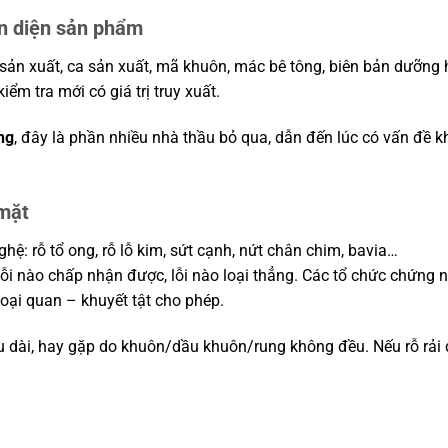
ận diện sản phẩm
 sản xuất, ca sản xuất, mã khuôn, mác bê tông, biên bản dưỡng h
ểm tra mới có giá trị truy xuất.
ng
, đây là phần nhiều nhà thầu bỏ qua, dẫn đến lúc có vấn đề k
 mặt
ệ: rỗ tổ ong, rỗ lỗ kim, sứt cạnh, nứt chân chim, bavia…
 lỗi nào chấp nhận được, lỗi nào loại thẳng. Các tổ chức chứng
oại quan – khuyết tật cho phép.
iều dài, hay gặp do khuôn/dầu khuôn/rung không đều. Nếu rỗ rải