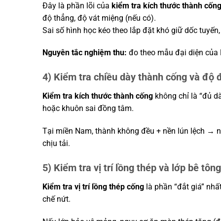
Đây là phần lõi của
kiểm tra kích thước thành cốn
độ thẳng, độ vát miệng (nếu có).
Sai số hình học kéo theo lắp đặt khó giữ dốc tuyến, 
Nguyên tắc nghiệm thu:
đo theo mẫu đại diện của lô
4) Kiểm tra chiều dày thành cống và độ
Kiểm tra kích thước thành cống
không chỉ là “đủ d
hoặc khuôn sai đồng tâm.
Tại miền Nam, thành không đều + nền lún lệch → ng
chịu tải.
5) Kiểm tra vị trí lồng thép và lớp bê tôn
Kiểm tra vị trí lồng thép cống
là phần “đắt giá” nhất
chế nứt.