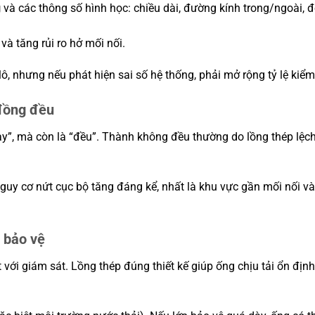
g
và các thông số hình học: chiều dài, đường kính trong/ngoài, độ
và tăng rủi ro hở mối nối.
, nhưng nếu phát hiện sai số hệ thống, phải mở rộng tỷ lệ kiểm 
 đồng đều
ày”, mà còn là “đều”. Thành không đều thường do lồng thép lệc
uy cơ nứt cục bộ tăng đáng kể, nhất là khu vực gần mối nối v
g bảo vệ
 với giám sát. Lồng thép đúng thiết kế giúp ống chịu tải ổn địn