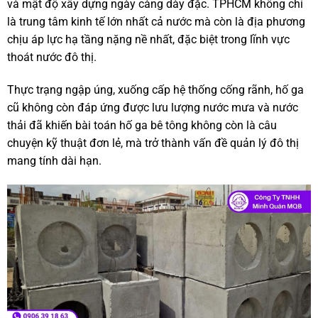
và mật độ xây dựng ngày càng dày đặc. TPHCM không chỉ
là trung tâm kinh tế lớn nhất cả nước mà còn là địa phương
chịu áp lực hạ tầng nặng nề nhất, đặc biệt trong lĩnh vực
thoát nước đô thị.
Thực trạng ngập úng, xuống cấp hệ thống cống rãnh, hố ga
cũ không còn đáp ứng được lưu lượng nước mưa và nước
thải đã khiến bài toán hố ga bê tông không còn là câu
chuyện kỹ thuật đơn lẻ, mà trở thành vấn đề quản lý đô thị
mang tính dài hạn.