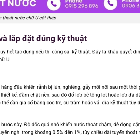
 thoát nước chữ U cốt thép
và lắp đặt đúng kỹ thuật
y hết tác dụng nếu thi công sai kỹ thuật. Đây là khâu quyết địn
hữ U.
àng đầu khiến rãnh bị lún, nghiêng, gãy mối nối sau một thời 
thiết kế, đầm chặt nền, sau đó đổ lớp bê tông lót hoặc lớp đá 
thể cần gia cố bằng cọc tre, cừ tràm hoặc vải địa kỹ thuật tùy đ
 bước này. Độ dốc quá nhỏ khiến nước thoát chậm, dễ đọng cặn
yến nghị trong khoảng 0.5% đến 1%, tùy chiều dài tuyến thoát 