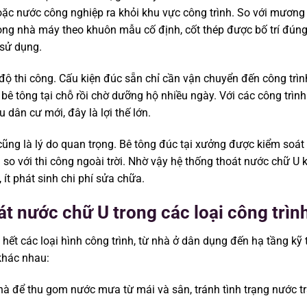
oặc nước công nghiệp ra khỏi khu vực công trình. So với mương
ng nhà máy theo khuôn mẫu cố định, cốt thép được bố trí đúng 
 sử dụng.
 thi công. Cấu kiện đúc sẵn chỉ cần vận chuyển đến công trình
bê tông tại chỗ rồi chờ dưỡng hộ nhiều ngày. Với các công trình
dân cư mới, đây là lợi thế lớn.
cũng là lý do quan trọng. Bê tông đúc tại xưởng được kiểm soát 
so với thi công ngoài trời. Nhờ vậy hệ thống thoát nước chữ U k
ít phát sinh chi phí sửa chữa.
t nước chữ U trong các loại công trìn
 hết các loại hình công trình, từ nhà ở dân dụng đến hạ tầng kỹ
 khác nhau:
 nhà để thu gom nước mưa từ mái và sân, tránh tình trạng nước t