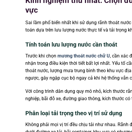
Kinh nghiệm thứ nhất: Chọn đú
vực
Sai lầm phổ biến nhất khi sử dụng rãnh thoát nước c
toán dựa trên lưu lượng nước thực tế và tải trọng k
Tính toán lưu lượng nước cần thoát
Trước khi chọn
mương thoát nước chữ U
, cần xác 
nhận trong điều kiện thời tiết bất lợi nhất. Yếu tố 
thoát nước, lượng mưa trung bình theo khu vực địa l
ngược, gây ngập cục bộ ngay cả khi hệ thống vẫn 
Với công trình dân dụng quy mô nhỏ, kích thước
nghiệp, bãi đỗ xe, đường giao thông, kích thước có
Phân loại tải trọng theo vị trí sử dụng
Không phải mọi vị trí đều chịu tải như nhau. Rãnh đ
dưới đường xe tải, bãi container, khu vực có phươn