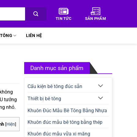
TIN TỨC
SẢN PHẨM
Ê TÔNG
LIÊN HỆ
Danh mục sản phẩm
Cấu kiện bê tông đúc sẵn
 không
Thiết bị bê tông
 U tưởng
ông nhỏ.
Khuôn Đúc Mẫu Bê Tông Bằng Nhựa
Khuôn đúc mẫu bê tông bằng thép
nh
[
Hiện
]
Khuôn đúc mẫu vữa xi măng