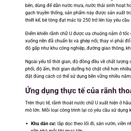
bên, dùng để dẫn nước mưa, nước thải sinh hoạt h
gạch truyền thống, sản phẩm này được sản xuất tro
thiết kế, bê tông đạt mác từ 250 trở lên tùy yêu cầu
Điểm khiến rãnh chữ U được ưa chuộng nằm ở tốc độ
xuống nền đã chuẩn bị và ghép nối, thay vì phải đổ 
độ gấp như khu công nghiệp, đường giao thông, khu 
Ngoài yếu tố thời gian, độ đồng đều về chất lượng 
phối, độ ẩm, thời gian dưỡng hộ chặt chẽ hơn nhiều 
đặt đúng cách có thể sử dụng bền vững nhiều năm, 
Ứng dụng thực tế của rãnh thoá
Trên thực tế, rãnh thoát nước chữ U xuất hiện ở hầu
mô lớn. Mỗi loại công trình lại có yêu cầu sử dụng
Khu dân cư:
lắp dọc theo lối đi, sân vườn, viền
nền nhà mỗi khi mưa lớn.