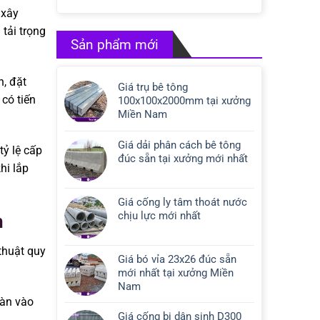
 xây
tải trọng
Sản phẩm mới
, đặt
Giá trụ bê tông
 có tiến
100x100x2000mm tại xưởng
Miền Nam
Giá dải phân cách bê tông
tỷ lệ cấp
đúc sẵn tại xưởng mới nhất
hi lắp
Giá cống ly tâm thoát nước
chịu lực mới nhất
h
 thuật quy
Giá bó vỉa 23x26 đúc sẵn
mới nhất tại xưởng Miền
Nam
ràn vào
Giá cống bi dân sinh D300