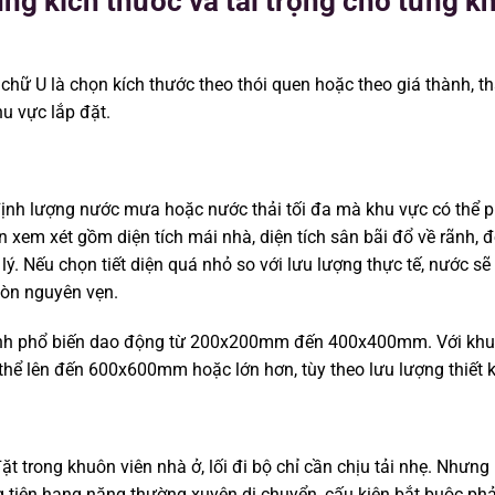
ng kích thước và tải trọng cho từng k
hữ U là chọn kích thước theo thói quen hoặc theo giá thành, tha
hu vực lắp đặt.
định lượng nước mưa hoặc nước thải tối đa mà khu vực có thể ph
cần xem xét gồm diện tích mái nhà, diện tích sân bãi đổ về rãnh, 
ý. Nếu chọn tiết diện quá nhỏ so với lưu lượng thực tế, nước sẽ 
còn nguyên vẹn.
 rãnh phổ biến dao động từ 200x200mm đến 400x400mm. Với khu
 thể lên đến 600x600mm hoặc lớn hơn, tùy theo lưu lượng thiết k
ặt trong khuôn viên nhà ở, lối đi bộ chỉ cần chịu tải nhẹ. Nhưng
g tiện hạng nặng thường xuyên di chuyển, cấu kiện bắt buộc phả