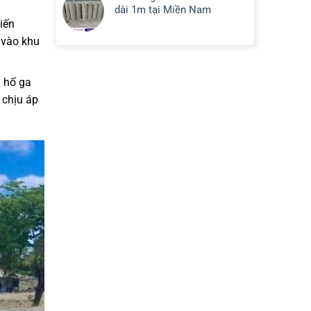
dài 1m tại Miền Nam
hiến
 vào khu
i hố ga
 chịu áp