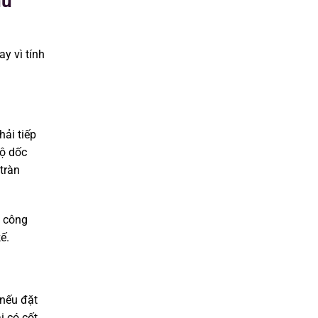
hu
y vì tính
ải tiếp
độ dốc
tràn
 công
ế.
 nếu đặt
i có cốt