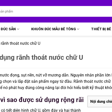
 ĐÚC SẴN
KHUÔN ĐÚC MẪU BÊ TÔNG
THIẾT BỊ B
g rãnh thoát nước chữ U
 dụng rãnh thoát nước chữ U
: nước đọng, sụt nền, nứt vỡ mương dẫn. Nguyên nhân phần lớn
ng chọn và lắp đặt sản phẩm ngay từ đầu. Rãnh thoát nước chữ
ể nó phát huy đúng công năng lại đòi hỏi hiểu biết kỹ thuật kh
 vì sao được sử dụng rộng rãi
Nội dung chí
 có tiết diện hình chữ U, gồm đáy và hai thành