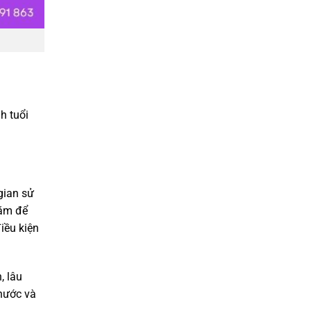
h tuổi
gian sử
dăm để
iều kiện
, lâu
nước và