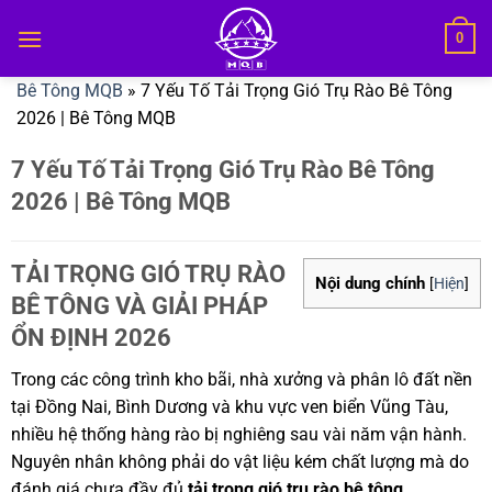
Bỏ
0
qua
nội
Bê Tông MQB
»
7 Yếu Tố Tải Trọng Gió Trụ Rào Bê Tông
dung
2026 | Bê Tông MQB
7 Yếu Tố Tải Trọng Gió Trụ Rào Bê Tông
2026 | Bê Tông MQB
TẢI TRỌNG GIÓ TRỤ RÀO
Nội dung chính
[
Hiện
]
BÊ TÔNG VÀ GIẢI PHÁP
ỔN ĐỊNH 2026
Trong các công trình kho bãi, nhà xưởng và phân lô đất nền
tại Đồng Nai, Bình Dương và khu vực ven biển Vũng Tàu,
nhiều hệ thống hàng rào bị nghiêng sau vài năm vận hành.
Nguyên nhân không phải do vật liệu kém chất lượng mà do
đánh giá chưa đầy đủ
tải trọng gió trụ rào bê tông
.