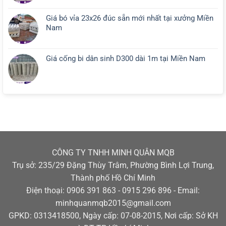
Giá bó vỉa 23x26 đúc sẵn mới nhất tại xưởng Miền
Nam
Giá cống bi dân sinh D300 dài 1m tại Miền Nam
CÔNG TY TNHH MINH QUÂN MQB
Trụ sở: 235/29 Đặng Thùy Trâm, Phường Bình Lợi Trung,
Thành phố Hồ Chí Minh
Điện thoại: 0906 391 863 - 0915 296 896 - Email:
minhquanmqb2015@gmail.com
GPKD: 0313418500, Ngày cấp: 07-08-2015, Nơi cấp: Sở KH