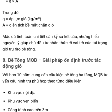
F = q × A
Trong đó:
q = áp lực gió (kg/m²)
A = diện tích bề mặt chắn gió
Mặc dù tính toán chi tiết cần kỹ sư kết cấu, nhưng hiểu
nguyên lý giúp chủ đầu tư nhận thức rõ vai trò của tải trọng
gió trụ rào bê tông.
8. Bê Tông MQB – Giải pháp ổn định trước tác
động gió
Với hơn 10 năm cung cấp cấu kiện bê tông hạ tầng, MQB tư
vấn cấu hình trụ phù hợp theo từng điều kiện:
Khu vực nội địa
Khu vực ven biển
Công trình cao trên 3m