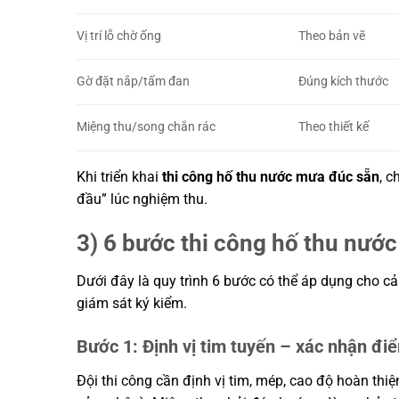
Vị trí lỗ chờ ống
Theo bản vẽ
Gờ đặt nắp/tấm đan
Đúng kích thước
Miệng thu/song chắn rác
Theo thiết kế
Khi triển khai
thi công hố thu nước mưa đúc sẵn
, c
đầu” lúc nghiệm thu.
3) 6 bước thi công hố thu nướ
Dưới đây là quy trình 6 bước có thể áp dụng cho c
giám sát ký kiểm.
Bước 1: Định vị tim tuyến – xác nhận đi
Đội thi công cần định vị tim, mép, cao độ hoàn thi