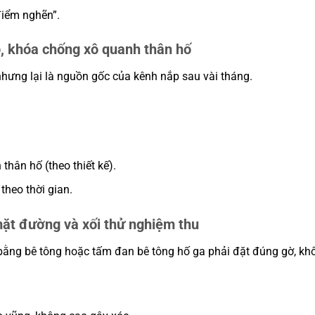
điểm nghẽn”.
p, khóa chống xô quanh thân hố
nhưng lại là nguồn gốc của kênh nắp sau vài tháng.
hân hố (theo thiết kế).
 theo thời gian.
ặt đường và xối thử nghiệm thu
 bằng bê tông hoặc tấm đan bê tông hố ga phải đặt đúng gờ, kh