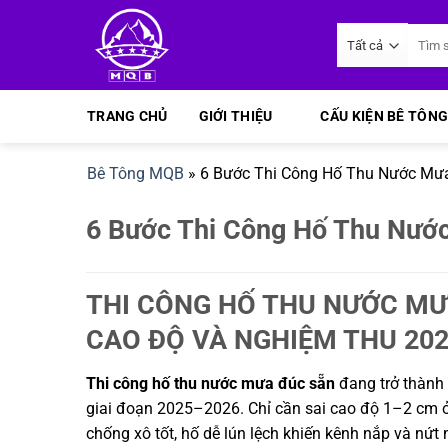
Bỏ
Tìm
qua
kiếm:
nội
dung
TRANG CHỦ
GIỚI THIỆU
CẤU KIỆN BÊ TÔNG
Bê Tông MQB
»
6 Bước Thi Công Hố Thu Nước Mư
6 Bước Thi Công Hố Thu Nướ
THI CÔNG HỐ THU NƯỚC M
CAO ĐỘ VÀ NGHIỆM THU 20
Thi công hố thu nước mưa đúc sẵn
đang trở thành 
giai đoạn 2025–2026. Chỉ cần sai cao độ 1–2 cm 
chống xô tốt, hố dễ lún lệch khiến kênh nắp và nứt