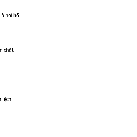
 là nơi
hố
m chặt.
 lệch.