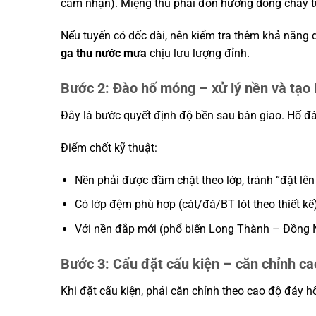
cảm nhận). Miệng thu phải đón hướng dòng chảy tự 
Nếu tuyến có dốc dài, nên kiểm tra thêm khả năng d
ga thu nước mưa
chịu lưu lượng đỉnh.
Bước 2: Đào hố móng – xử lý nền và tạo
Đây là bước quyết định độ bền sau bàn giao. Hố đà
Điểm chốt kỹ thuật:
Nền phải được đầm chặt theo lớp, tránh “đặt lên
Có lớp đệm phù hợp (cát/đá/BT lót theo thiết kế
Với nền đắp mới (phổ biến Long Thành – Đồng Na
Bước 3: Cẩu đặt cấu kiện – căn chỉnh ca
Khi đặt cấu kiện, phải căn chỉnh theo cao độ đáy h