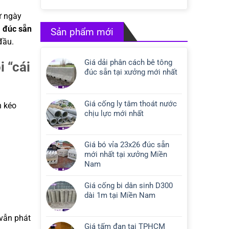
ư ngày
a đúc sẵn
Sản phẩm mới
đầu.
Giá dải phân cách bê tông
 “cái
đúc sẵn tại xưởng mới nhất
Giá cống ly tâm thoát nước
n kéo
chịu lực mới nhất
Giá bó vỉa 23x26 đúc sẵn
mới nhất tại xưởng Miền
Nam
Giá cống bi dân sinh D300
dài 1m tại Miền Nam
 vẫn phát
Giá tấm đan tại TPHCM