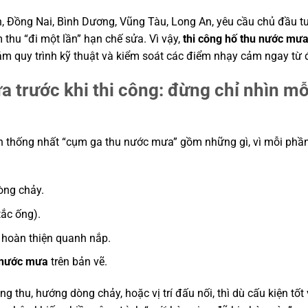
, Đồng Nai, Bình Dương, Vũng Tàu, Long An, yêu cầu chủ đầu t
 thu “đi một lần” hạn chế sửa. Vì vậy,
thi công hố thu nước mư
ám quy trình kỹ thuật và kiểm soát các điểm nhạy cảm ngay từ 
trước khi thi công: đừng chỉ nhìn mỗi
cần thống nhất “cụm ga thu nước mưa” gồm những gì, vì mỗi phầ
dòng chảy.
tắc ống).
 hoàn thiện quanh nắp.
u nước mưa
trên bản vẽ.
 thu, hướng dòng chảy, hoặc vị trí đấu nối, thì dù cấu kiện tốt