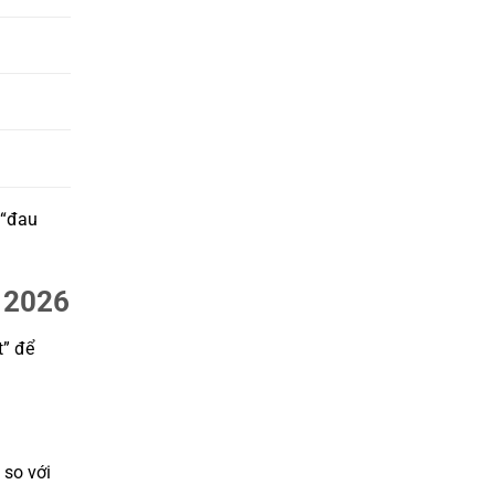
 “đau
g 2026
t” để
 so với