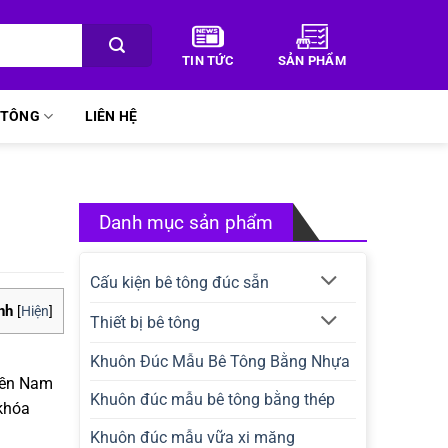
TIN TỨC
SẢN PHẨM
Ê TÔNG
LIÊN HỆ
Danh mục sản phẩm
Cấu kiện bê tông đúc sẵn
nh
[
Hiện
]
Thiết bị bê tông
Khuôn Đúc Mẫu Bê Tông Bằng Nhựa
miền Nam
Khuôn đúc mẫu bê tông bằng thép
khóa
Khuôn đúc mẫu vữa xi măng