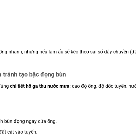
.
ng nhanh, nhưng nếu làm ẩu sẽ kéo theo sai số dây chuyền (đ
à tránh tạo bậc đọng bùn
 đúng
chi tiết hố ga thu nước mưa
: cao độ ống, độ dốc tuyến, h
iến bùn đọng ngay cửa ống.
đất cát vào tuyến.