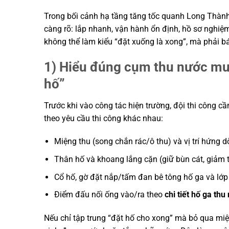
Trong bối cảnh hạ tầng tăng tốc quanh Long Thành
càng rõ: lắp nhanh, vận hành ổn định, hồ sơ nghiệm
không thể làm kiểu “đặt xuống là xong”, mà phải b
1) Hiểu đúng cụm thu nước mưa 
hố”
Trước khi vào công tác hiện trường, đội thi công 
theo yêu cầu thi công khác nhau:
Miệng thu (song chắn rác/ô thu) và vị trí hứng 
Thân hố và khoang lắng cặn (giữ bùn cát, giảm 
Cổ hố, gờ đặt nắp/tấm đan bê tông hố ga và lớp
Điểm đấu nối ống vào/ra theo
chi tiết hố ga th
Nếu chỉ tập trung “đặt hố cho xong” mà bỏ qua miệng