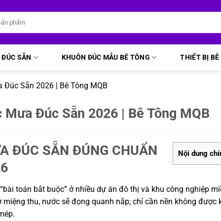
 ĐÚC SẴN
KHUÔN ĐÚC MẪU BÊ TÔNG
THIẾT BỊ B
a Đúc Sẵn 2026 | Bê Tông MQB
c Mưa Đúc Sẵn 2026 | Bê Tông MQB
ƯA ĐÚC SẴN ĐÚNG CHUẨN
Nội dung chí
26
“bài toán bắt buộc” ở nhiều dự án đô thị và khu công nghiệp 
ở miệng thu, nước sẽ đọng quanh nắp; chỉ cần nền không được 
 mép.