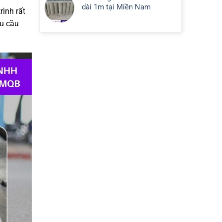
dài 1m tại Miền Nam
rình rất
êu cầu