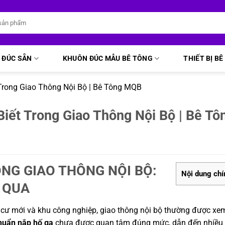
 ĐÚC SẴN
KHUÔN ĐÚC MẪU BÊ TÔNG
THIẾT BỊ B
Trong Giao Thông Nội Bộ | Bê Tông MQB
iết Trong Giao Thông Nội Bộ | Bê Tô
NG GIAO THÔNG NỘI BỘ:
Nội dung chí
 QUA
ân cư mới và khu công nghiệp, giao thông nội bộ thường được xe
chuẩn nắp hố ga
chưa được quan tâm đúng mức, dẫn đến nhiều r