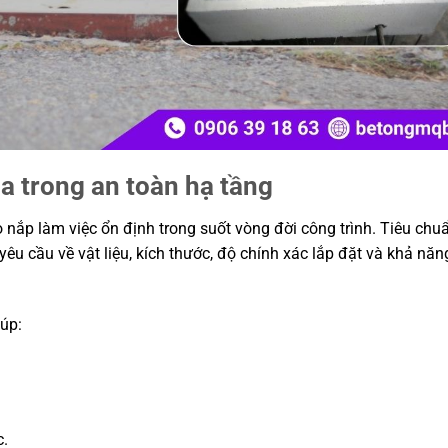
ga trong an toàn hạ tầng
 nắp làm việc ổn định trong suốt vòng đời công trình. Tiêu ch
u cầu về vật liệu, kích thước, độ chính xác lắp đặt và khả năng
iúp:
c.