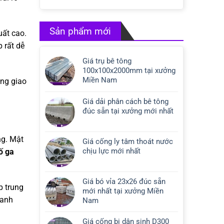
Sản phẩm mới
uất cao.
 rất dễ
Giá trụ bê tông
100x100x2000mm tại xưởng
Miền Nam
ong giao
Giá dải phân cách bê tông
đúc sẵn tại xưởng mới nhất
ng. Mật
Giá cống ly tâm thoát nước
chịu lực mới nhất
ố ga
Giá bó vỉa 23x26 đúc sẵn
p trung
mới nhất tại xưởng Miền
hanh
Nam
Giá cống bi dân sinh D300