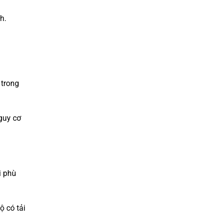
h.
 trong
guy cơ
i phù
ộ có tải