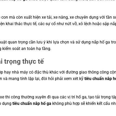
 con mà còn xuất hiện xe tải, xe nâng, xe chuyên dụng với tần s
n khai thác thực tế, các sự cố như nứt vỡ, xô lệch hoặc sập nắp
thuật quan trọng cần lưu ý khi lựa chọn và sử dụng nắp hố ga tr
g kiểm soát an toàn hạ tầng.
i trọng thực tế
iệp hay nhà máy có đặc thù khác với đường giao thông công cộ
 và mang tính lặp lại, đòi hỏi phải xem xét kỹ
tiêu chuẩn nắp h
xe thi công thường xuyên đi qua các vị trí hố ga, tạo tải trọng tậ
áp dụng
tiêu chuẩn nắp hố ga
không phù hợp sẽ khiến kết cấu n