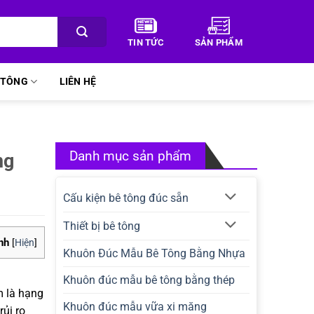
TIN TỨC
SẢN PHẨM
Ê TÔNG
LIÊN HỆ
Danh mục sản phẩm
ng
Cấu kiện bê tông đúc sẵn
Thiết bị bê tông
nh
[
Hiện
]
Khuôn Đúc Mẫu Bê Tông Bằng Nhựa
Khuôn đúc mẫu bê tông bằng thép
m là hạng
Khuôn đúc mẫu vữa xi măng
ủi ro