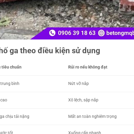
hố ga theo điều kiện sử dụng
 tiêu chuẩn
Rủi ro nếu không đạt
 trung bình
Nứt vỡ nắp
 cao
Xô lệch, sập nắp
ga chịu tải nặng
Mất an toàn nghiêm trọng
ước tốt
Xuống cấp nhanh