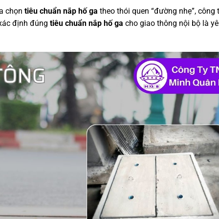
ựa chọn
tiêu chuẩn nắp hố ga
theo thói quen “đường nhẹ”, công t
, xác định đúng
tiêu chuẩn nắp hố ga
cho giao thông nội bộ là y