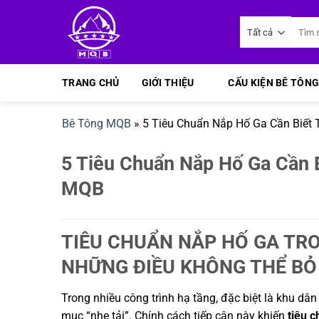
Bỏ
Tìm
qua
kiếm:
nội
dung
TRANG CHỦ
GIỚI THIỆU
CẤU KIỆN BÊ TÔNG
Bê Tông MQB
»
5 Tiêu Chuẩn Nắp Hố Ga Cần Biết 
5 Tiêu Chuẩn Nắp Hố Ga Cần B
MQB
TIÊU CHUẨN NẮP HỐ GA TRO
NHỮNG ĐIỀU KHÔNG THỂ BỎ
Trong nhiều công trình hạ tầng, đặc biệt là khu d
mục “nhẹ tải”. Chính cách tiếp cận này khiến
tiêu 