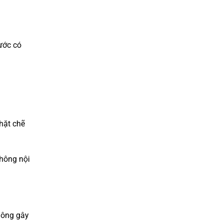
ước có
hặt chẽ
thông nội
hông gây