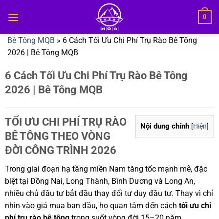
Bỏ
0
qua
nội
Bê Tông MQB
»
6 Cách Tối Ưu Chi Phí Trụ Rào Bê Tông
dung
2026 | Bê Tông MQB
6 Cách Tối Ưu Chi Phí Trụ Rào Bê Tông
2026 | Bê Tông MQB
TỐI ƯU CHI PHÍ TRỤ RÀO
Nội dung chính
[
Hiện
]
BÊ TÔNG THEO VÒNG
ĐỜI CÔNG TRÌNH 2026
Trong giai đoạn hạ tầng miền Nam tăng tốc mạnh mẽ, đặc
biệt tại Đồng Nai, Long Thành, Bình Dương và Long An,
nhiều chủ đầu tư bắt đầu thay đổi tư duy đầu tư. Thay vì chỉ
nhìn vào giá mua ban đầu, họ quan tâm đến cách
tối ưu chi
phí trụ rào bê tông
trong suốt vòng đời 15–20 năm.