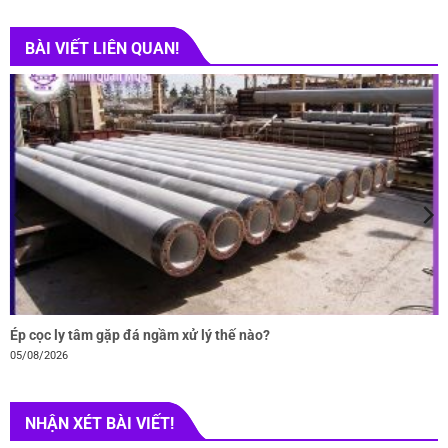
BÀI VIẾT LIÊN QUAN!
Ép cọc ly tâm gặp đá ngầm xử lý thế nào?
05/08/2026
NHẬN XÉT BÀI VIẾT!