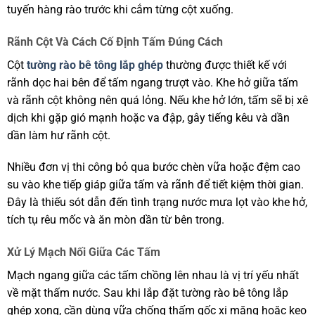
tuyến hàng rào trước khi cắm từng cột xuống.
Rãnh Cột Và Cách Cố Định Tấm Đúng Cách
Cột
tường rào bê tông lắp ghép
thường được thiết kế với
rãnh dọc hai bên để tấm ngang trượt vào. Khe hở giữa tấm
và rãnh cột không nên quá lỏng. Nếu khe hở lớn, tấm sẽ bị xê
dịch khi gặp gió mạnh hoặc va đập, gây tiếng kêu và dần
dần làm hư rãnh cột.
Nhiều đơn vị thi công bỏ qua bước chèn vữa hoặc đệm cao
su vào khe tiếp giáp giữa tấm và rãnh để tiết kiệm thời gian.
Đây là thiếu sót dẫn đến tình trạng nước mưa lọt vào khe hở,
tích tụ rêu mốc và ăn mòn dần từ bên trong.
Xử Lý Mạch Nối Giữa Các Tấm
Mạch ngang giữa các tấm chồng lên nhau là vị trí yếu nhất
về mặt thấm nước. Sau khi lắp đặt tường rào bê tông lắp
ghép xong, cần dùng vữa chống thấm gốc xi măng hoặc keo