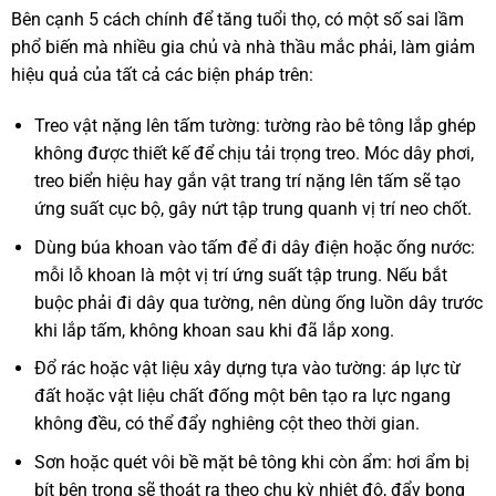
Bên cạnh 5 cách chính để tăng tuổi thọ, có một số sai lầm
phổ biến mà nhiều gia chủ và nhà thầu mắc phải, làm giảm
hiệu quả của tất cả các biện pháp trên:
Treo vật nặng lên tấm tường: tường rào bê tông lắp ghép
không được thiết kế để chịu tải trọng treo. Móc dây phơi,
treo biển hiệu hay gắn vật trang trí nặng lên tấm sẽ tạo
ứng suất cục bộ, gây nứt tập trung quanh vị trí neo chốt.
Dùng búa khoan vào tấm để đi dây điện hoặc ống nước:
mỗi lỗ khoan là một vị trí ứng suất tập trung. Nếu bắt
buộc phải đi dây qua tường, nên dùng ống luồn dây trước
khi lắp tấm, không khoan sau khi đã lắp xong.
Đổ rác hoặc vật liệu xây dựng tựa vào tường: áp lực từ
đất hoặc vật liệu chất đống một bên tạo ra lực ngang
không đều, có thể đẩy nghiêng cột theo thời gian.
Sơn hoặc quét vôi bề mặt bê tông khi còn ẩm: hơi ẩm bị
bít bên trong sẽ thoát ra theo chu kỳ nhiệt độ, đẩy bong