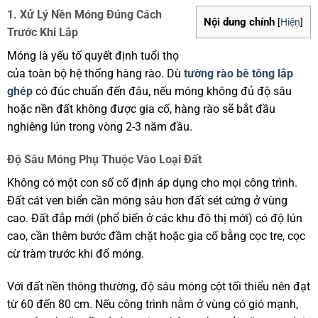
1. Xử Lý Nền Móng Đúng Cách
Nội dung chính
[
Hiện
]
Trước Khi Lắp
Móng là yếu tố quyết định tuổi thọ
của toàn bộ hệ thống hàng rào. Dù
tường rào bê tông lắp
ghép
có đúc chuẩn đến đâu, nếu móng không đủ độ sâu
hoặc nền đất không được gia cố, hàng rào sẽ bắt đầu
nghiêng lún trong vòng 2-3 năm đầu.
Độ Sâu Móng Phụ Thuộc Vào Loại Đất
Không có một con số cố định áp dụng cho mọi công trình.
Đất cát ven biển cần móng sâu hơn đất sét cứng ở vùng
cao. Đất đắp mới (phổ biến ở các khu đô thị mới) có độ lún
cao, cần thêm bước đầm chặt hoặc gia cố bằng cọc tre, cọc
cừ tràm trước khi đổ móng.
Với đất nền thông thường, độ sâu móng cột tối thiểu nên đạt
từ 60 đến 80 cm. Nếu công trình nằm ở vùng có gió mạnh,