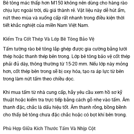
Bê tông mác thấp hơn M150 không nên dùng cho hàng rào
chịu lực ngoài trời, dù giá thành rẻ. Vật liệu này dễ hút ẩm,
nứt theo mùa và xuống cấp rất nhanh trong điều kiện thời
tiết khắc nghiệt của miền Nam Việt Nam.
Kiểm Tra Cốt Thép Và Lớp Bê Tông Bảo Vệ
Tấm tường rào bê tông lắp ghép được gia cường bằng lưới
thép hoặc thanh thép bên trong. Lớp bê tông bảo vệ cốt thép
phải đủ dày, thông thường từ 15-20 mm. Nếu lớp này mỏng
hơn, cốt thép bên trong sẽ bị oxy hóa, tạo ra áp lực từ bên
trong làm nứt tấm theo chiều dọc.
Khi mua tấm từ nhà cung cấp, hãy yêu cầu xem hồ sơ kỹ
thuật hoặc kiểm tra trực tiếp bằng cách gõ nhẹ vào tấm. Âm
thanh đặc, chắc là dấu hiệu tốt. Âm thanh rỗng, bồng bềnh
cho thấy bê tông chưa đặc chắc hoặc có bọt khí bên trong.
Phù Hợp Giữa Kích Thước Tấm Và Nhịp Cột