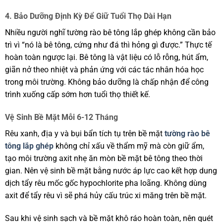
4. Bảo Dưỡng Định Kỳ Để Giữ Tuổi Thọ Dài Hạn
Nhiều người nghĩ tường rào bê tông lắp ghép không cần bảo
trì vì “nó là bê tông, cứng như đá thì hỏng gì được.” Thực tế
hoàn toàn ngược lại. Bê tông là vật liệu có lỗ rỗng, hút ẩm,
giãn nở theo nhiệt và phản ứng với các tác nhân hóa học
trong môi trường. Không bảo dưỡng là chấp nhận để công
trình xuống cấp sớm hơn tuổi thọ thiết kế.
Vệ Sinh Bề Mặt Mỗi 6-12 Tháng
Rêu xanh, địa y và bụi bẩn tích tụ trên bề mặt
tường rào bê
tông lắp ghép
không chỉ xấu về thẩm mỹ mà còn giữ ẩm,
tạo môi trường axit nhẹ ăn mòn bề mặt bê tông theo thời
gian. Nên vệ sinh bề mặt bằng nước áp lực cao kết hợp dung
dịch tẩy rêu mốc gốc hypochlorite pha loãng. Không dùng
axit để tẩy rêu vì sẽ phá hủy cấu trúc xi măng trên bề mặt.
Sau khi vệ sinh sạch và bề mặt khô ráo hoàn toàn, nên quét