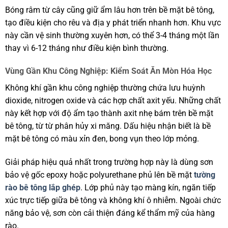
Bóng râm từ cây cũng giữ ẩm lâu hơn trên bề mặt bê tông,
tạo điều kiện cho rêu và địa y phát triển nhanh hơn. Khu vực
này cần vệ sinh thường xuyên hơn, có thể 3-4 tháng một lần
thay vì 6-12 tháng như điều kiện bình thường.
Vùng Gần Khu Công Nghiệp: Kiểm Soát Ăn Mòn Hóa Học
Không khí gần khu công nghiệp thường chứa lưu huỳnh
dioxide, nitrogen oxide và các hợp chất axit yếu. Những chất
này kết hợp với độ ẩm tạo thành axit nhẹ bám trên bề mặt
bê tông, từ từ phân hủy xi măng. Dấu hiệu nhận biết là bề
mặt bê tông có màu xỉn đen, bong vụn theo lớp mỏng.
Giải pháp hiệu quả nhất trong trường hợp này là dùng sơn
bảo vệ gốc epoxy hoặc polyurethane phủ lên bề mặt
tường
rào bê tông lắp ghép
. Lớp phủ này tạo màng kín, ngăn tiếp
xúc trực tiếp giữa bê tông và không khí ô nhiễm. Ngoài chức
năng bảo vệ, sơn còn cải thiện đáng kể thẩm mỹ của hàng
rào.