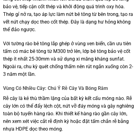
bảo vệ, tiếp cận cốt thép và khởi động quá trình oxy hóa.
Thép gỉ nở ra, tạo áp lực làm nứt bê tông từ bên trong, tạo ra
vết nứt chạy dọc theo cốt thép. Đây là dạng hư hỏng không
thể đảo ngược.
Với tường rào bê tông lắp ghép ở vùng ven biển, cần ưu tiên
tấm có mác bê tông từ M300 trở lên, lớp bê tông bảo vệ cốt
thép ít nhất 25-30mm và sử dụng xi măng kháng sunfat.
Ngoài ra, chu kỳ quét chống thấm nên rút ngắn xuống còn 2-
3 năm một lần.
Vùng Có Nhiều Cây: Chú Ý Rễ Cây Và Bóng Râm
Rễ cây là kẻ thù thầm lặng của bất kỳ kết cấu móng nào. Rễ
cây lớn có thể đẩy lệch cột, nứt vỡ đáy móng và gây nghiêng
toàn bộ tuyến hàng rào. Khi thiết kế hàng rào gần cây lớn,
nên xem xét việc cắt rễ định kỳ hoặc đặt tấm chắn rễ bằng
nhựa HDPE dọc theo móng.