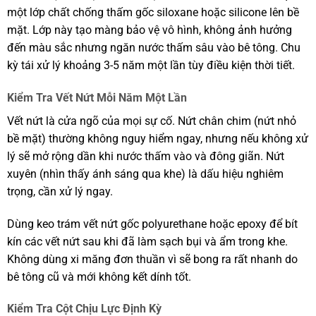
một lớp chất chống thấm gốc siloxane hoặc silicone lên bề
mặt. Lớp này tạo màng bảo vệ vô hình, không ảnh hưởng
đến màu sắc nhưng ngăn nước thấm sâu vào bê tông. Chu
kỳ tái xử lý khoảng 3-5 năm một lần tùy điều kiện thời tiết.
Kiểm Tra Vết Nứt Mỗi Năm Một Lần
Vết nứt là cửa ngõ của mọi sự cố. Nứt chân chim (nứt nhỏ
bề mặt) thường không nguy hiểm ngay, nhưng nếu không xử
lý sẽ mở rộng dần khi nước thấm vào và đông giãn. Nứt
xuyên (nhìn thấy ánh sáng qua khe) là dấu hiệu nghiêm
trọng, cần xử lý ngay.
Dùng keo trám vết nứt gốc polyurethane hoặc epoxy để bít
kín các vết nứt sau khi đã làm sạch bụi và ẩm trong khe.
Không dùng xi măng đơn thuần vì sẽ bong ra rất nhanh do
bê tông cũ và mới không kết dính tốt.
Kiểm Tra Cột Chịu Lực Định Kỳ