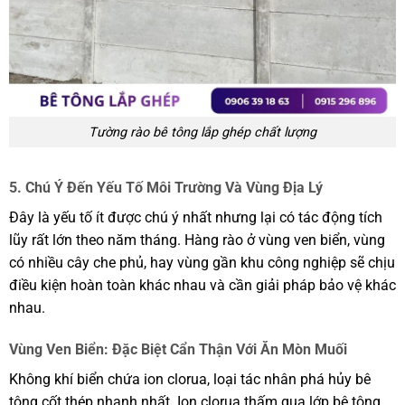
Tường rào bê tông lắp ghép chất lượng
5. Chú Ý Đến Yếu Tố Môi Trường Và Vùng Địa Lý
Đây là yếu tố ít được chú ý nhất nhưng lại có tác động tích
lũy rất lớn theo năm tháng. Hàng rào ở vùng ven biển, vùng
có nhiều cây che phủ, hay vùng gần khu công nghiệp sẽ chịu
điều kiện hoàn toàn khác nhau và cần giải pháp bảo vệ khác
nhau.
Vùng Ven Biển: Đặc Biệt Cẩn Thận Với Ăn Mòn Muối
Không khí biển chứa ion clorua, loại tác nhân phá hủy bê
tông cốt thép nhanh nhất. Ion clorua thấm qua lớp bê tông