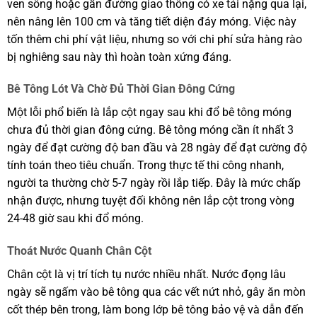
ven sông hoặc gần đường giao thông có xe tải nặng qua lại,
nên nâng lên 100 cm và tăng tiết diện đáy móng. Việc này
tốn thêm chi phí vật liệu, nhưng so với chi phí sửa hàng rào
bị nghiêng sau này thì hoàn toàn xứng đáng.
Bê Tông Lót Và Chờ Đủ Thời Gian Đông Cứng
Một lỗi phổ biến là lắp cột ngay sau khi đổ bê tông móng
chưa đủ thời gian đông cứng. Bê tông móng cần ít nhất 3
ngày để đạt cường độ ban đầu và 28 ngày để đạt cường độ
tính toán theo tiêu chuẩn. Trong thực tế thi công nhanh,
người ta thường chờ 5-7 ngày rồi lắp tiếp. Đây là mức chấp
nhận được, nhưng tuyệt đối không nên lắp cột trong vòng
24-48 giờ sau khi đổ móng.
Thoát Nước Quanh Chân Cột
Chân cột là vị trí tích tụ nước nhiều nhất. Nước đọng lâu
ngày sẽ ngấm vào bê tông qua các vết nứt nhỏ, gây ăn mòn
cốt thép bên trong, làm bong lớp bê tông bảo vệ và dẫn đến