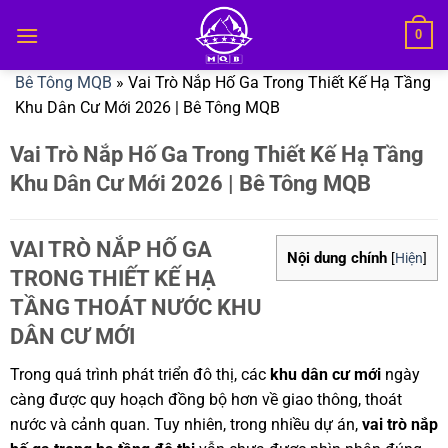
Bỏ
0
qua
nội
Bê Tông MQB
»
Vai Trò Nắp Hố Ga Trong Thiết Kế Hạ Tầng
dung
Khu Dân Cư Mới 2026 | Bê Tông MQB
Vai Trò Nắp Hố Ga Trong Thiết Kế Hạ Tầng
Khu Dân Cư Mới 2026 | Bê Tông MQB
VAI TRÒ NẮP HỐ GA
Nội dung chính
[
Hiện
]
TRONG THIẾT KẾ HẠ
TẦNG THOÁT NƯỚC KHU
DÂN CƯ MỚI
Trong quá trình phát triển đô thị, các
khu dân cư mới
ngày
càng được quy hoạch đồng bộ hơn về giao thông, thoát
nước và cảnh quan. Tuy nhiên, trong nhiều dự án,
vai trò nắp