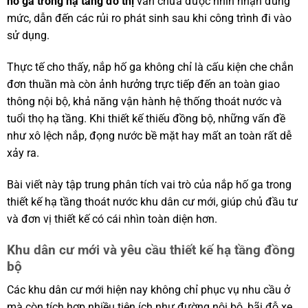
hố ga trong hạ tầng đô thị
vẫn chưa được nhìn nhận đúng
mức, dẫn đến các rủi ro phát sinh sau khi công trình đi vào
sử dụng.
Thực tế cho thấy, nắp hố ga không chỉ là cấu kiện che chắn
đơn thuần mà còn ảnh hưởng trực tiếp đến an toàn giao
thông nội bộ, khả năng vận hành hệ thống thoát nước và
tuổi thọ hạ tầng. Khi thiết kế thiếu đồng bộ, những vấn đề
như xô lệch nắp, đọng nước bề mặt hay mất an toàn rất dễ
xảy ra.
Bài viết này tập trung phân tích vai trò của nắp hố ga trong
thiết kế hạ tầng thoát nước khu dân cư mới, giúp chủ đầu tư
và đơn vị thiết kế có cái nhìn toàn diện hơn.
Khu dân cư mới và yêu cầu thiết kế hạ tầng đồng
bộ
Các khu dân cư mới hiện nay không chỉ phục vụ nhu cầu ở
mà còn tích hợp nhiều tiện ích như đường nội bộ, bãi đỗ xe,