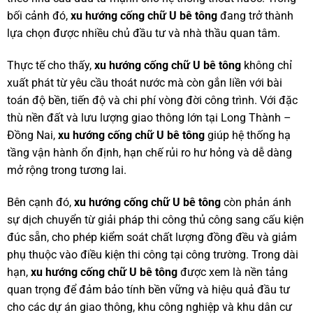
bối cảnh đó,
xu hướng cống chữ U bê tông
đang trở thành
lựa chọn được nhiều chủ đầu tư và nhà thầu quan tâm.
Thực tế cho thấy,
xu hướng cống chữ U bê tông
không chỉ
xuất phát từ yêu cầu thoát nước mà còn gắn liền với bài
toán độ bền, tiến độ và chi phí vòng đời công trình. Với đặc
thù nền đất và lưu lượng giao thông lớn tại Long Thành –
Đồng Nai,
xu hướng cống chữ U bê tông
giúp hệ thống hạ
tầng vận hành ổn định, hạn chế rủi ro hư hỏng và dễ dàng
mở rộng trong tương lai.
Bên cạnh đó,
xu hướng cống chữ U bê tông
còn phản ánh
sự dịch chuyển từ giải pháp thi công thủ công sang cấu kiện
đúc sẵn, cho phép kiểm soát chất lượng đồng đều và giảm
phụ thuộc vào điều kiện thi công tại công trường. Trong dài
hạn,
xu hướng cống chữ U bê tông
được xem là nền tảng
quan trọng để đảm bảo tính bền vững và hiệu quả đầu tư
cho các dự án giao thông, khu công nghiệp và khu dân cư