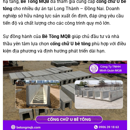
hạ tầng,
Bê Tông MQB
đã tham gia cung cấp
cống chữ U bê
tông
cho nhiều dự án tại Long Thành – Đồng Nai. Doanh
nghiệp sở hữu năng lực sản xuất ổn định, đáp ứng yêu cầu
tiến độ và chất lượng cho các công trình quy mô lớn.
Sự đồng hành của
Bê Tông MQB
giúp chủ đầu tư và nhà
thầu yên tâm lựa chọn
cống chữ U bê tông
phù hợp với điều
kiện địa phương và định hướng phát triển dài hạn.