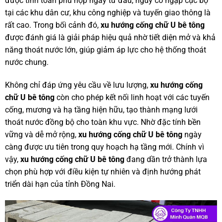
được tính toán phù hợp ngay từ đầu, nguy cơ ngập cục bộ
tại các khu dân cư, khu công nghiệp và tuyến giao thông là
rất cao. Trong bối cảnh đó,
xu hướng cống chữ U bê tông
được đánh giá là giải pháp hiệu quả nhờ tiết diện mở và khả
năng thoát nước lớn, giúp giảm áp lực cho hệ thống thoát
nước chung.
Không chỉ đáp ứng yêu cầu về lưu lượng,
xu hướng cống
chữ U bê tông
còn cho phép kết nối linh hoạt với các tuyến
cống, mương và hạ tầng hiện hữu, tạo thành mạng lưới
thoát nước đồng bộ cho toàn khu vực. Nhờ đặc tính bền
vững và dễ mở rộng,
xu hướng cống chữ U bê tông
ngày
càng được ưu tiên trong quy hoạch hạ tầng mới. Chính vì
vậy,
xu hướng cống chữ U bê tông
đang dần trở thành lựa
chọn phù hợp với điều kiện tự nhiên và định hướng phát
triển dài hạn của tỉnh Đồng Nai.