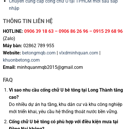
Chuyên cung cấp cống chữ U tại TPHCM mới sau sáp
nhập
THÔNG TIN LIÊN HỆ
HOTLINE:
0906 39 18 63 – 0906 86 26 96 – 0915 29 68 96
(Zalo)
Máy bàn:
02862 789 955
Website:
betongmqb.com
|
vlxdminhquan.com
|
khuonbetong.com
Email:
minhquanmqb2015@gmail.com
FAQ
Vì sao nhu cầu cống chữ U bê tông tại Long Thành tăng
cao?
Do nhiều dự án hạ tầng, khu dân cư và khu công nghiệp
mới triển khai, yêu cầu hệ thống thoát nước bền vững.
Cống chữ U bê tông có phù hợp với điều kiện mưa tại
Đồng Nai không?