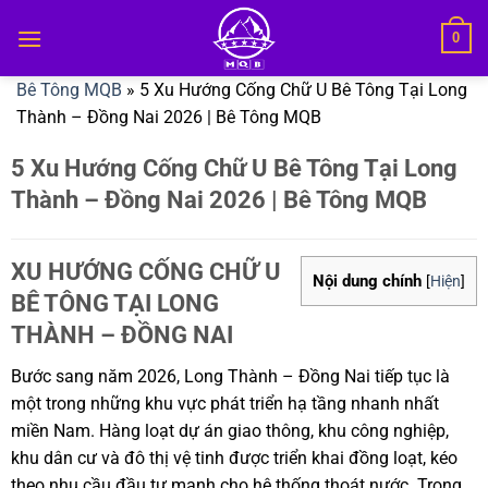
Bỏ
0
qua
nội
Bê Tông MQB
»
5 Xu Hướng Cống Chữ U Bê Tông Tại Long
dung
Thành – Đồng Nai 2026 | Bê Tông MQB
5 Xu Hướng Cống Chữ U Bê Tông Tại Long
Thành – Đồng Nai 2026 | Bê Tông MQB
XU HƯỚNG CỐNG CHỮ U
Nội dung chính
[
Hiện
]
BÊ TÔNG TẠI LONG
THÀNH – ĐỒNG NAI
Bước sang năm 2026, Long Thành – Đồng Nai tiếp tục là
một trong những khu vực phát triển hạ tầng nhanh nhất
miền Nam. Hàng loạt dự án giao thông, khu công nghiệp,
khu dân cư và đô thị vệ tinh được triển khai đồng loạt, kéo
theo nhu cầu đầu tư mạnh cho hệ thống thoát nước. Trong