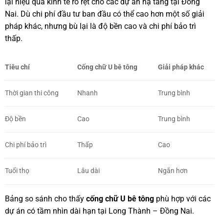
lại hiệu quả kinh tế rõ rệt cho các dự án hạ tầng tại Đồng
Nai. Dù chi phí đầu tư ban đầu có thể cao hơn một số giải
pháp khác, nhưng bù lại là độ bền cao và chi phí bảo trì
thấp.
Tiêu chí
Cống chữ U bê tông
Giải pháp khác
Thời gian thi công
Nhanh
Trung bình
Độ bền
Cao
Trung bình
Chi phí bảo trì
Thấp
Cao
Tuổi thọ
Lâu dài
Ngắn hơn
Bảng so sánh cho thấy
cống chữ U bê tông
phù hợp với các
dự án có tầm nhìn dài hạn tại Long Thành – Đồng Nai.