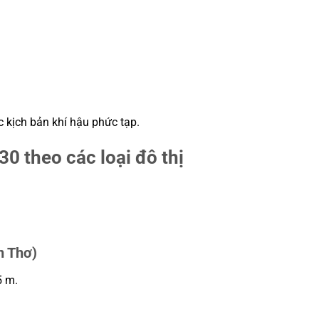
 kịch bản khí hậu phức tạp.
0 theo các loại đô thị
n Thơ)
5 m.