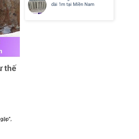
dài 1m tại Miền Nam
ư thế
gặp”,