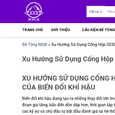
Bỏ
Tìm
qua
kiếm:
nội
dung
TRANG CHỦ
GIỚI THIỆU
CẤU KIỆN BÊ TÔNG
Bê Tông MQB
»
Xu Hướng Sử Dụng Cống Hộp 2030
Xu Hướng Sử Dụng Cống Hộp 
XU HƯỚNG SỬ DỤNG CỐNG H
CỦA BIẾN ĐỔI KHÍ HẬU
Biến đổi khí hậu đang tạo ra những thay đổi lớn tro
đoan gia tăng, bão đến dồn dập hơn, thời gian tập t
các kỹ sư và chủ đầu tư bắt đầu đánh giá lại hệ t