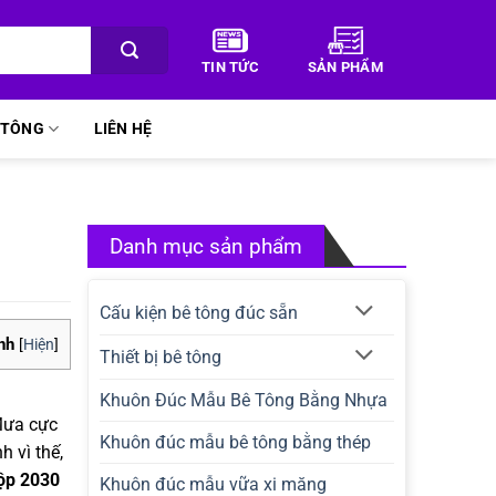
TIN TỨC
SẢN PHẨM
Ê TÔNG
LIÊN HỆ
Danh mục sản phẩm
Cấu kiện bê tông đúc sẵn
nh
[
Hiện
]
Thiết bị bê tông
Khuôn Đúc Mẫu Bê Tông Bằng Nhựa
 Mưa cực
Khuôn đúc mẫu bê tông bằng thép
 vì thế,
ộp 2030
Khuôn đúc mẫu vữa xi măng