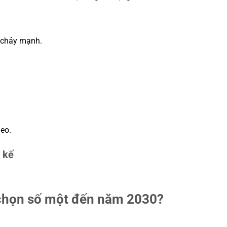
 chảy mạnh.
eo.
 kế
 chọn số một đến năm 2030?