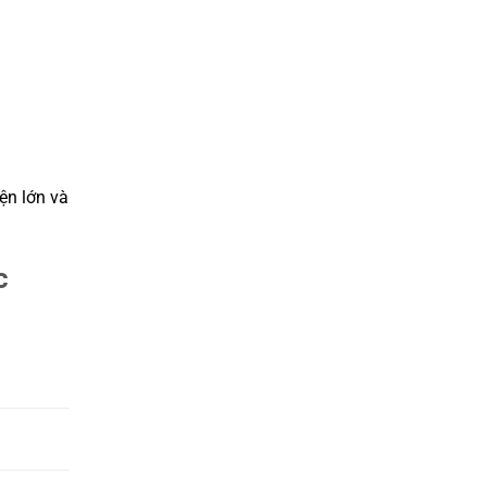
ện lớn và
c