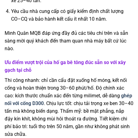
xe 25–40 tấn.
Yêu cầu nhà cung cấp có giấy kiểm định chất lượng
CO–CQ và bảo hành kết cấu ít nhất 10 năm.
Minh Quân MQB đáp ứng đầy đủ các tiêu chí trên và sẵn
sàng mời quý khách đến tham quan nhà máy bất cứ lúc
nào.
Ưu điểm vượt trội của hố ga bê tông đúc sẵn so với xây
gạch tại chỗ
Thi công nhanh: chỉ cần cẩu đặt xuống hố móng, kết nối
cống và hoàn thiện trong 30–60 phút/hố. Độ chính xác
cao: kích thước chuẩn xác đến từng milimet, dễ dàng
ghép
nối với cống D300
. Chịu lực tốt: chịu tải trọng xe ben 30–40
tấn mà không biến dạng. Thẩm mỹ: bề mặt phẳng, nắp
đậy kín khít, không mùi hôi thoát ra đường. Tiết kiệm chi
phí bảo trì: tuổi thọ trên 50 năm, gần như không phát sinh
sửa chữa.