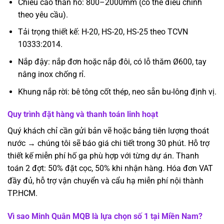
Chiều cao thân hố: 800–2000mm (có thể điều chỉnh
theo yêu cầu).
Tải trọng thiết kế: H-20, HS-20, HS-25 theo TCVN
10333:2014.
Nắp đậy: nắp đơn hoặc nắp đôi, có lỗ thăm Ø600, tay
nâng inox chống rỉ.
Khung nắp rời: bê tông cốt thép, neo sẵn bu-lông định vị.
Quy trình đặt hàng và thanh toán linh hoạt
Quý khách chỉ cần gửi bản vẽ hoặc bảng tiên lượng thoát
nước → chúng tôi sẽ báo giá chi tiết trong 30 phút. Hỗ trợ
thiết kế miễn phí hố ga phù hợp với từng dự án. Thanh
toán 2 đợt: 50% đặt cọc, 50% khi nhận hàng. Hóa đơn VAT
đầy đủ, hỗ trợ vận chuyển và cẩu hạ miễn phí nội thành
TP.HCM.
Vì sao Minh Quân MQB là lựa chọn số 1 tại Miền Nam?