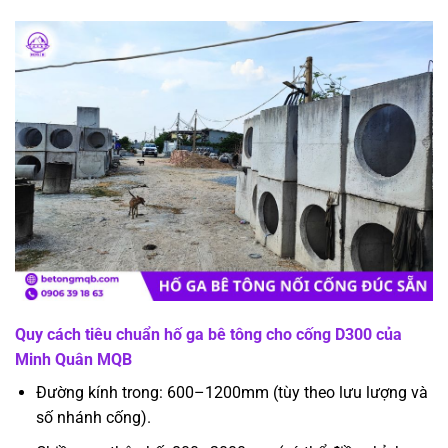
Quy cách tiêu chuẩn hố ga bê tông cho cống D300 của
Minh Quân MQB
Đường kính trong: 600–1200mm (tùy theo lưu lượng và
số nhánh cống).