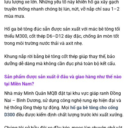
lưu lượng xe lớn. Những yếu tố này khiến hố ga xây gạch
truyền thống nhanh chóng bị lún, nứt, vỡ nắp chỉ sau 1–2
mùa mưa.
Hố ga bê tông đúc sẵn được sản xuất với mác bê tông tối
thiểu M300, cốt thép D6–D12 dày đặc, chống ăn mòn tốt
trong môi trường nước thải và axit nhẹ.
Khung nắp rời bằng bê tông cốt thép giúp thay thế, bảo
dưỡng dễ dàng mà không cần đục phá toàn bộ kết cấu.
Sản phẩm được sản xuất ở đâu và giao hàng như thế nào
tại Miền Nam?
Nhà máy Minh Quân MQB đặt tại khu vực giáp ranh Đồng
Nai – Bình Dương, sử dụng công nghệ rung ép hiện đại và
hệ thống lồng thép tự động. Mọi
hố ga bê tông cho cống
D300
đều được kiểm định chất lượng trước khi xuất xưởng.
Chúng tôi sở hữu đội xe đầu kéo, mooc lùn chuyên chở vật