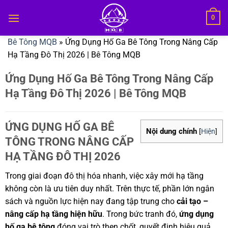
Bỏ
0
qua
nội
Bê Tông MQB
»
Ứng Dụng Hố Ga Bê Tông Trong Nâng Cấp
dung
Hạ Tầng Đô Thị 2026 | Bê Tông MQB
Ứng Dụng Hố Ga Bê Tông Trong Nâng Cấp
Hạ Tầng Đô Thị 2026 | Bê Tông MQB
ỨNG DỤNG HỐ GA BÊ
Nội dung chính
[
Hiện
]
TÔNG TRONG NÂNG CẤP
HẠ TẦNG ĐÔ THỊ 2026
Trong giai đoạn đô thị hóa nhanh, việc xây mới hạ tầng
không còn là ưu tiên duy nhất. Trên thực tế, phần lớn ngân
sách và nguồn lực hiện nay đang tập trung cho
cải tạo –
nâng cấp hạ tầng hiện hữu
. Trong bức tranh đó,
ứng dụng
hố ga bê tông
đóng vai trò then chốt, quyết định hiệu quả