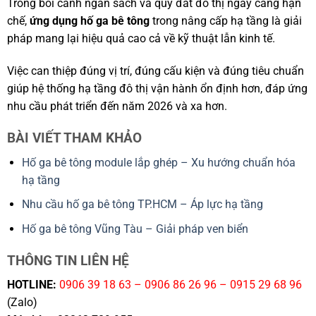
Trong bối cảnh ngân sách và quỹ đất đô thị ngày càng hạn
chế,
ứng dụng hố ga bê tông
trong nâng cấp hạ tầng là giải
pháp mang lại hiệu quả cao cả về kỹ thuật lẫn kinh tế.
Việc can thiệp đúng vị trí, đúng cấu kiện và đúng tiêu chuẩn
giúp hệ thống hạ tầng đô thị vận hành ổn định hơn, đáp ứng
nhu cầu phát triển đến năm 2026 và xa hơn.
BÀI VIẾT THAM KHẢO
Hố ga bê tông module lắp ghép – Xu hướng chuẩn hóa
hạ tầng
Nhu cầu hố ga bê tông TP.HCM – Áp lực hạ tầng
Hố ga bê tông Vũng Tàu – Giải pháp ven biển
THÔNG TIN LIÊN HỆ
HOTLINE:
0906 39 18 63 – 0906 86 26 96 – 0915 29 68 96
(Zalo)