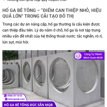
HỐ GA BÊ TÔNG – “ĐIỂM CAN THIỆP NHỎ, HIỆU
QUẢ LỚN” TRONG CẢI TẠO ĐÔ THỊ
Trong các dự án nâng cấp, hố ga thường là cấu kiện được
can thiệp đầu tiên. Lý do nằm ở chỗ, hố ga là nơi tập trung
nhiều vấn đề nhất của hệ thống thoát nước: tắc nghẽn, rò rỉ,
lún sụt, mùi hôi.