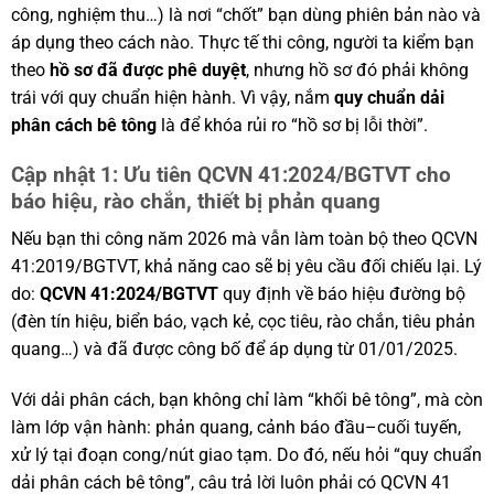
công, nghiệm thu…) là nơi “chốt” bạn dùng phiên bản nào và
áp dụng theo cách nào. Thực tế thi công, người ta kiểm bạn
theo
hồ sơ đã được phê duyệt
, nhưng hồ sơ đó phải không
trái với quy chuẩn hiện hành. Vì vậy, nắm
quy chuẩn dải
phân cách bê tông
là để khóa rủi ro “hồ sơ bị lỗi thời”.
Cập nhật 1: Ưu tiên QCVN 41:2024/BGTVT cho
báo hiệu, rào chắn, thiết bị phản quang
Nếu bạn thi công năm 2026 mà vẫn làm toàn bộ theo QCVN
41:2019/BGTVT, khả năng cao sẽ bị yêu cầu đối chiếu lại. Lý
do:
QCVN 41:2024/BGTVT
quy định về báo hiệu đường bộ
(đèn tín hiệu, biển báo, vạch kẻ, cọc tiêu, rào chắn, tiêu phản
quang…) và đã được công bố để áp dụng từ 01/01/2025.
Với dải phân cách, bạn không chỉ làm “khối bê tông”, mà còn
làm lớp vận hành: phản quang, cảnh báo đầu–cuối tuyến,
xử lý tại đoạn cong/nút giao tạm. Do đó, nếu hỏi “quy chuẩn
dải phân cách bê tông”, câu trả lời luôn phải có QCVN 41