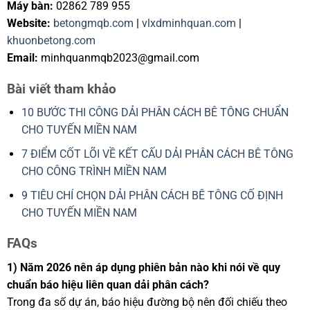
Máy bàn:
02862 789 955
Website:
betongmqb.com
|
vlxdminhquan.com
|
khuonbetong.com
Email:
minhquanmqb2023@gmail.com
Bài viết tham khảo
10 BƯỚC THI CÔNG DẢI PHÂN CÁCH BÊ TÔNG CHUẨN
CHO TUYẾN MIỀN NAM
7 ĐIỂM CỐT LÕI VỀ KẾT CẤU DẢI PHÂN CÁCH BÊ TÔNG
CHO CÔNG TRÌNH MIỀN NAM
9 TIÊU CHÍ CHỌN DẢI PHÂN CÁCH BÊ TÔNG CỐ ĐỊNH
CHO TUYẾN MIỀN NAM
FAQs
1) Năm 2026 nên áp dụng phiên bản nào khi nói về quy
chuẩn báo hiệu liên quan dải phân cách?
Trong đa số dự án, báo hiệu đường bộ nên đối chiếu theo