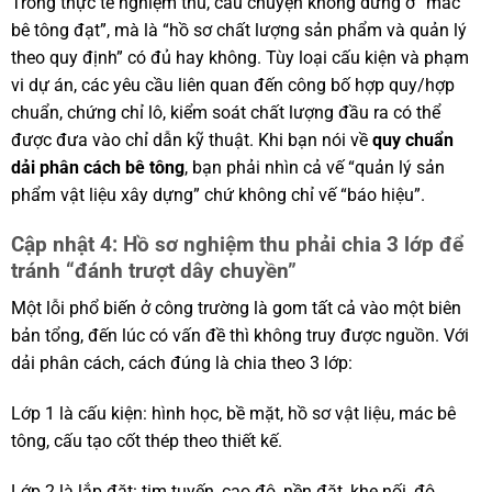
Trong thực tế nghiệm thu, câu chuyện không dừng ở “mác
bê tông đạt”, mà là “hồ sơ chất lượng sản phẩm và quản lý
theo quy định” có đủ hay không. Tùy loại cấu kiện và phạm
vi dự án, các yêu cầu liên quan đến công bố hợp quy/hợp
chuẩn, chứng chỉ lô, kiểm soát chất lượng đầu ra có thể
được đưa vào chỉ dẫn kỹ thuật. Khi bạn nói về
quy chuẩn
dải phân cách bê tông
, bạn phải nhìn cả vế “quản lý sản
phẩm vật liệu xây dựng” chứ không chỉ vế “báo hiệu”.
Cập nhật 4: Hồ sơ nghiệm thu phải chia 3 lớp để
tránh “đánh trượt dây chuyền”
Một lỗi phổ biến ở công trường là gom tất cả vào một biên
bản tổng, đến lúc có vấn đề thì không truy được nguồn. Với
dải phân cách, cách đúng là chia theo 3 lớp:
Lớp 1 là cấu kiện: hình học, bề mặt, hồ sơ vật liệu, mác bê
tông, cấu tạo cốt thép theo thiết kế.
Lớp 2 là lắp đặt: tim tuyến, cao độ, nền đặt, khe nối, độ