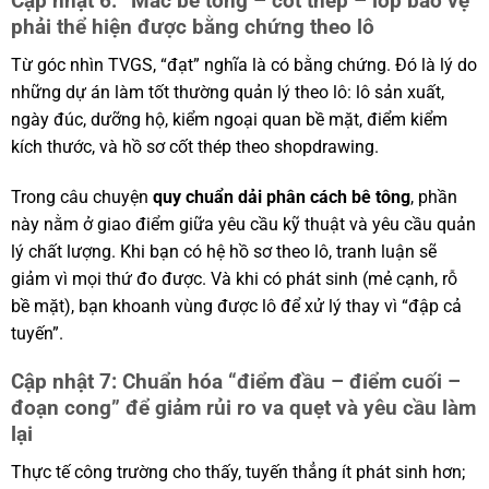
Cập nhật 6: “Mác bê tông – cốt thép – lớp bảo vệ”
phải thể hiện được bằng chứng theo lô
Từ góc nhìn TVGS, “đạt” nghĩa là có bằng chứng. Đó là lý do
những dự án làm tốt thường quản lý theo lô: lô sản xuất,
ngày đúc, dưỡng hộ, kiểm ngoại quan bề mặt, điểm kiểm
kích thước, và hồ sơ cốt thép theo shopdrawing.
Trong câu chuyện
quy chuẩn dải phân cách bê tông
, phần
này nằm ở giao điểm giữa yêu cầu kỹ thuật và yêu cầu quản
lý chất lượng. Khi bạn có hệ hồ sơ theo lô, tranh luận sẽ
giảm vì mọi thứ đo được. Và khi có phát sinh (mẻ cạnh, rỗ
bề mặt), bạn khoanh vùng được lô để xử lý thay vì “đập cả
tuyến”.
Cập nhật 7: Chuẩn hóa “điểm đầu – điểm cuối –
đoạn cong” để giảm rủi ro va quẹt và yêu cầu làm
lại
Thực tế công trường cho thấy, tuyến thẳng ít phát sinh hơn;