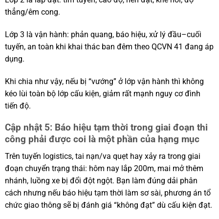
thẳng/êm cong.
Lớp 3 là vận hành: phản quang, báo hiệu, xử lý đầu–cuối
tuyến, an toàn khi khai thác ban đêm theo QCVN 41 đang áp
dụng.
Khi chia như vậy, nếu bị “vướng” ở lớp vận hành thì không
kéo lùi toàn bộ lớp cấu kiện, giảm rất mạnh nguy cơ đình
tiến độ.
Cập nhật 5: Báo hiệu tạm thời trong giai đoạn thi
công phải được coi là một phần của hạng mục
Trên tuyến logistics, tai nạn/va quẹt hay xảy ra trong giai
đoạn chuyển trạng thái: hôm nay lắp 200m, mai mở thêm
nhánh, luồng xe bị đổi đột ngột. Bạn làm đúng dải phân
cách nhưng nếu báo hiệu tạm thời làm sơ sài, phương án tổ
chức giao thông sẽ bị đánh giá “không đạt” dù cấu kiện đạt.