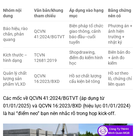
Nhóm nội
Văn bản/khung
Áp dụng vào hạng
Bằng chứng
dung
tham chiếu
mục
nên có
Biện pháp tổ chức
Phương án +
Báo hiệu, rào
QCVN
giao thông, cảnh
ảnh hiện
chắn, phản
41:2024/BGTVT
báo đầu–cuối
trường +
quang
tuyến
nhật ký
Shopdrawing,
Biên bản đo
Kích thước –
TCVN
điểm đo kiểm hình
+ ảnh đo
hình dạng
12681:2019
học
kiểm
Quản lý chất
Hồ sơ theo
QCVN
Hồ sơ chất lượng
lượng sản
lô, chứng chỉ
16:2023/BXD
cấu kiện bê tông
phẩm VLXD
liên quan
Các mốc về QCVN 41:2024/BGTVT (áp dụng từ
01/01/2025) và QCVN 16:2023/BXD (hiệu lực 01/01/2024)
là hai “điểm neo” bạn nên nhắc rõ trong họp kick-off.