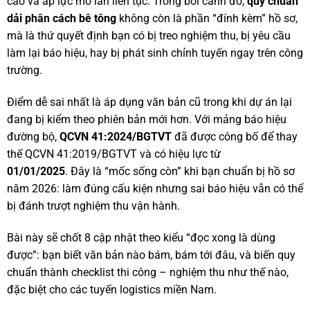
cao và áp lực mở làn liên tục. Trong bối cảnh đó,
quy chuẩn
dải phân cách bê tông
không còn là phần “đính kèm” hồ sơ,
mà là thứ quyết định bạn có bị treo nghiệm thu, bị yêu cầu
làm lại báo hiệu, hay bị phát sinh chỉnh tuyến ngay trên công
trường.
Điểm dễ sai nhất là áp dụng văn bản cũ trong khi dự án lại
đang bị kiểm theo phiên bản mới hơn. Với mảng báo hiệu
đường bộ,
QCVN 41:2024/BGTVT
đã được công bố để thay
thế QCVN 41:2019/BGTVT và có hiệu lực từ
01/01/2025
.
Đây là “mốc sống còn” khi bạn chuẩn bị hồ sơ
năm 2026: làm đúng cấu kiện nhưng sai báo hiệu vẫn có thể
bị đánh trượt nghiệm thu vận hành.
Bài này sẽ chốt 8 cập nhật theo kiểu “đọc xong là dùng
được”: bạn biết văn bản nào bám, bám tới đâu, và biến quy
chuẩn thành checklist thi công – nghiệm thu như thế nào,
đặc biệt cho các tuyến logistics miền Nam.