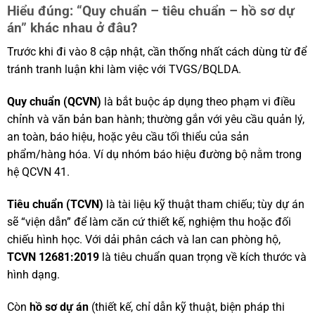
Hiểu đúng: “Quy chuẩn – tiêu chuẩn – hồ sơ dự
án” khác nhau ở đâu?
Trước khi đi vào 8 cập nhật, cần thống nhất cách dùng từ để
tránh tranh luận khi làm việc với TVGS/BQLDA.
Quy chuẩn (QCVN)
là bắt buộc áp dụng theo phạm vi điều
chỉnh và văn bản ban hành; thường gắn với yêu cầu quản lý,
an toàn, báo hiệu, hoặc yêu cầu tối thiểu của sản
phẩm/hàng hóa. Ví dụ nhóm báo hiệu đường bộ nằm trong
hệ QCVN 41.
Tiêu chuẩn (TCVN)
là tài liệu kỹ thuật tham chiếu; tùy dự án
sẽ “viện dẫn” để làm căn cứ thiết kế, nghiệm thu hoặc đối
chiếu hình học. Với dải phân cách và lan can phòng hộ,
TCVN 12681:2019
là tiêu chuẩn quan trọng về kích thước và
hình dạng.
Còn
hồ sơ dự án
(thiết kế, chỉ dẫn kỹ thuật, biện pháp thi