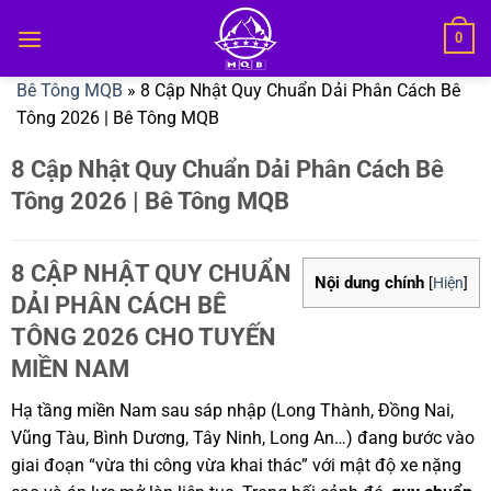
Bỏ
0
qua
nội
Bê Tông MQB
»
8 Cập Nhật Quy Chuẩn Dải Phân Cách Bê
dung
Tông 2026 | Bê Tông MQB
8 Cập Nhật Quy Chuẩn Dải Phân Cách Bê
Tông 2026 | Bê Tông MQB
8 CẬP NHẬT QUY CHUẨN
Nội dung chính
[
Hiện
]
DẢI PHÂN CÁCH BÊ
TÔNG 2026 CHO TUYẾN
MIỀN NAM
Hạ tầng miền Nam sau sáp nhập (Long Thành, Đồng Nai,
Vũng Tàu, Bình Dương, Tây Ninh, Long An…) đang bước vào
giai đoạn “vừa thi công vừa khai thác” với mật độ xe nặng