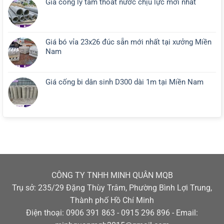
Giá cống ly tâm thoát nước chịu lực mới nhất
Giá bó vỉa 23x26 đúc sẵn mới nhất tại xưởng Miền
Nam
Giá cống bi dân sinh D300 dài 1m tại Miền Nam
CÔNG TY TNHH MINH QUÂN MQB
Trụ sở: 235/29 Đặng Thùy Trâm, Phường Bình Lợi Trung,
Thành phố Hồ Chí Minh
Điện thoại: 0906 391 863 - 0915 296 896 - Email: