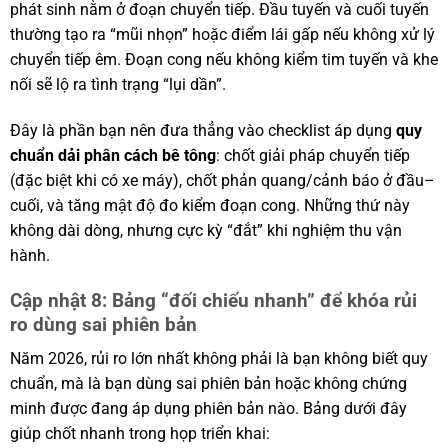
phát sinh nằm ở đoạn chuyển tiếp. Đầu tuyến và cuối tuyến
thường tạo ra “mũi nhọn” hoặc điểm lái gấp nếu không xử lý
chuyển tiếp êm. Đoạn cong nếu không kiểm tim tuyến và khe
nối sẽ lộ ra tình trạng “lụi dần”.
Đây là phần bạn nên đưa thẳng vào checklist áp dụng
quy
chuẩn dải phân cách bê tông
: chốt giải pháp chuyển tiếp
(đặc biệt khi có xe máy), chốt phản quang/cảnh báo ở đầu–
cuối, và tăng mật độ đo kiểm đoạn cong. Những thứ này
không dài dòng, nhưng cực kỳ “đắt” khi nghiệm thu vận
hành.
Cập nhật 8: Bảng “đối chiếu nhanh” để khóa rủi
ro dùng sai phiên bản
Năm 2026, rủi ro lớn nhất không phải là bạn không biết quy
chuẩn, mà là bạn dùng sai phiên bản hoặc không chứng
minh được đang áp dụng phiên bản nào. Bảng dưới đây
giúp chốt nhanh trong họp triển khai: