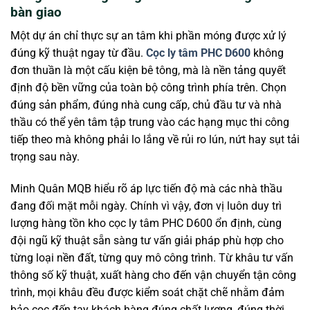
bàn giao
Một dự án chỉ thực sự an tâm khi phần móng được xử lý
đúng kỹ thuật ngay từ đầu.
Cọc ly tâm PHC D600
không
đơn thuần là một cấu kiện bê tông, mà là nền tảng quyết
định độ bền vững của toàn bộ công trình phía trên. Chọn
đúng sản phẩm, đúng nhà cung cấp, chủ đầu tư và nhà
thầu có thể yên tâm tập trung vào các hạng mục thi công
tiếp theo mà không phải lo lắng về rủi ro lún, nứt hay sụt tải
trọng sau này.
Minh Quân MQB hiểu rõ áp lực tiến độ mà các nhà thầu
đang đối mặt mỗi ngày. Chính vì vậy, đơn vị luôn duy trì
lượng hàng tồn kho cọc ly tâm PHC D600 ổn định, cùng
đội ngũ kỹ thuật sẵn sàng tư vấn giải pháp phù hợp cho
từng loại nền đất, từng quy mô công trình. Từ khâu tư vấn
thông số kỹ thuật, xuất hàng cho đến vận chuyển tận công
trình, mọi khâu đều được kiểm soát chặt chẽ nhằm đảm
bảo cọc đến tay khách hàng đúng chất lượng, đúng thời