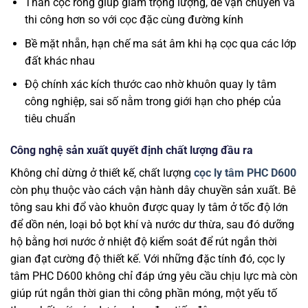
Thân cọc rỗng giúp giảm trọng lượng, dễ vận chuyển và
thi công hơn so với cọc đặc cùng đường kính
Bề mặt nhẵn, hạn chế ma sát âm khi hạ cọc qua các lớp
đất khác nhau
Độ chính xác kích thước cao nhờ khuôn quay ly tâm
công nghiệp, sai số nằm trong giới hạn cho phép của
tiêu chuẩn
Công nghệ sản xuất quyết định chất lượng đầu ra
Không chỉ dừng ở thiết kế, chất lượng
cọc ly tâm PHC D600
còn phụ thuộc vào cách vận hành dây chuyền sản xuất. Bê
tông sau khi đổ vào khuôn được quay ly tâm ở tốc độ lớn
để dồn nén, loại bỏ bọt khí và nước dư thừa, sau đó dưỡng
hộ bằng hơi nước ở nhiệt độ kiểm soát để rút ngắn thời
gian đạt cường độ thiết kế. Với những đặc tính đó, cọc ly
tâm PHC D600 không chỉ đáp ứng yêu cầu chịu lực mà còn
giúp rút ngắn thời gian thi công phần móng, một yếu tố