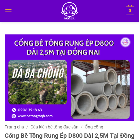
Bỏ
0
qua
nội
dung
Trang chủ
/
Cấu kiện bê tông đúc sẵn
/
Ống cống
Cống Bê Tông Rung Ép D800 Dài 2,5M Tại Đồng