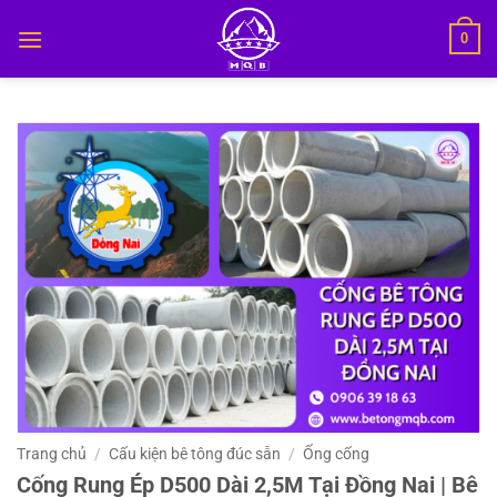
Bỏ
0
qua
nội
dung
Trang chủ
/
Cấu kiện bê tông đúc sẵn
/
Ống cống
Cống Rung Ép D500 Dài 2,5M Tại Đồng Nai | Bê