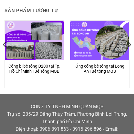
SẢN PHẨM TƯƠNG TỰ
Cống bi bê tông D200 tại Tp.
Ống cống bê tông tại Long
Hồ Chí Minh | Bê Tông MQB
An | Bê tông MQB
CÔNG TY TNHH MINH QUÂN MQB
Trụ sở: 235/29 Đặng Thùy Trâm, Phường Bình Lợi Trung,
Thành phố Hồ Chí Minh
Điện thoại: 0906 391 863 - 0915 296 896 - Email: