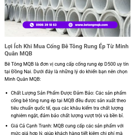
Lợi Ích Khi Mua Cống Bê Tông Rung Ép Từ Minh
Quân MQB
Bê Tông MQB là đơn vị cung cấp cống rung ép D500 uy tín
tại Đồng Nai. Dưới đây là những lý do khiến bạn nên chọn
Minh Quân MQB:
Chất Lượng Sản Phẩm Được Đảm Bảo: Các sản phẩm
cống bê tông rung ép tại MQB đều được sản xuất theo
tiêu chuẩn quốc tế, qua các khâu kiểm tra chất lượng
nghiêm ngặt, đảm bảo chất lượng vượt trội và bền bỉ.
Giá Cả Cạnh Tranh: MQB cung cấp các sản phẩm với
mức giá hợp lý, giúp khách hàng tiết kiệm chi phí mà