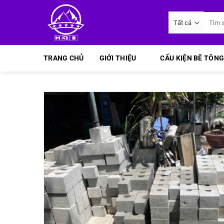
Bỏ
Tìm
qua
kiếm:
nội
dung
TRANG CHỦ
GIỚI THIỆU
CẤU KIỆN BÊ TÔNG