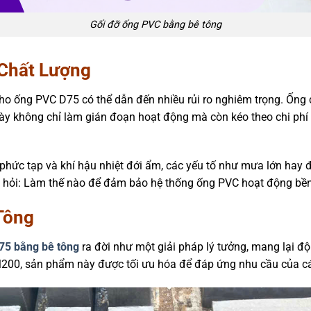
Gối đỡ ống PVC bằng bê tông
 Chất Lượng
ống PVC D75 có thể dẫn đến nhiều rủi ro nghiêm trọng. Ống có thể
này không chỉ làm gián đoạn hoạt động mà còn kéo theo chi phí
 phức tạp và khí hậu nhiệt đới ẩm, các yếu tố như mưa lớn ha
âu hỏi: Làm thế nào để đảm bảo hệ thống ống PVC hoạt động bền
Tông
75 bằng bê tông
ra đời như một giải pháp lý tưởng, mang lại độ
ng M200, sản phẩm này được tối ưu hóa để đáp ứng nhu cầu của c