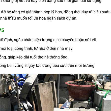
 không bị nứt vỡ hay biến dạng sau thời gian dài sử dụng.
 đỡ bê tông có giá thành hợp lý hơn, đồng thời duy trì hiệu suất 
các nhà thầu muốn tối ưu hóa ngân sách dự án.
75
 cố định, ngăn chặn hiện tượng dịch chuyển hoặc nứt vỡ.
 mọi loại công trình, từ nhà ở đến nhà máy.
hỏng, giúp kéo dài tuổi thọ hệ thống ống.
tông bền vững, ít gây tác động tiêu cực đến môi trường.