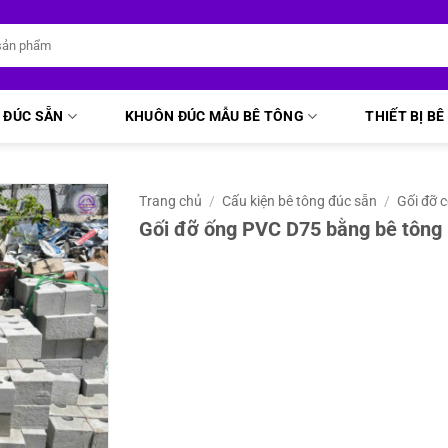
 ĐÚC SẴN
KHUÔN ĐÚC MẪU BÊ TÔNG
THIẾT BỊ B
Trang chủ
/
Cấu kiện bê tông đúc sẵn
/
Gối đỡ 
Gối đỡ ống PVC D75 bằng bê tông