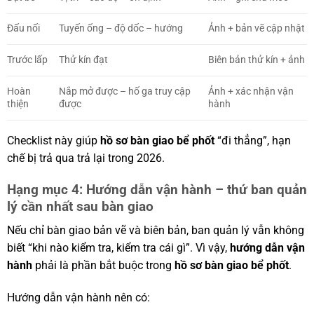
Đấu nối
Tuyến ống – độ dốc – hướng
Ảnh + bản vẽ cập nhật
Trước lấp
Thử kín đạt
Biên bản thử kín + ảnh
Hoàn
Nắp mở được – hố ga truy cập
Ảnh + xác nhận vận
thiện
được
hành
Checklist này giúp
hồ sơ bàn giao bể phốt
“đi thẳng”, hạn
chế bị trả qua trả lại trong 2026.
Hạng mục 4: Hướng dẫn vận hành – thứ ban quản
lý cần nhất sau bàn giao
Nếu chỉ bàn giao bản vẽ và biên bản, ban quản lý vẫn không
biết “khi nào kiểm tra, kiểm tra cái gì”. Vì vậy,
hướng dẫn vận
hành
phải là phần bắt buộc trong
hồ sơ bàn giao bể phốt
.
Hướng dẫn vận hành nên có: