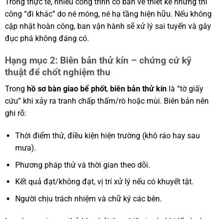
Trong thực tế, nhiều công trình có bản vẽ thiết kế nhưng thi
công “đi khác” do né móng, né hạ tầng hiện hữu. Nếu không
cập nhật hoàn công, ban vận hành sẽ xử lý sai tuyến và gây
đục phá không đáng có.
Hạng mục 2: Biên bản thử kín – chứng cứ kỹ
thuật để chốt nghiệm thu
Trong
hồ sơ bàn giao bể phốt
,
biên bản thử kín
là “tờ giấy
cứu” khi xảy ra tranh chấp thấm/rò hoặc mùi. Biên bản nên
ghi rõ:
Thời điểm thử, điều kiện hiện trường (khô ráo hay sau
mưa).
Phương pháp thử và thời gian theo dõi.
Kết quả đạt/không đạt, vị trí xử lý nếu có khuyết tật.
Người chịu trách nhiệm và chữ ký các bên.