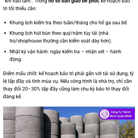
“khi nào làm”. Trong
hồ sơ bàn giao bể phốt
, kế hoạch bảo
trì tối thiểu cần:
Khung lịch kiểm tra theo tuần/tháng cho hố ga sau bể.
Khung lịch hút bùn theo quý/năm tùy tải (nhà
trọ/shophouse thường cần kiểm soát dày hơn).
Nhật ký vận hành: ngày kiểm tra – nhận xét – hành
động.
Điểm mấu chốt: kế hoạch bảo trì phải gắn với tải sử dụng, tỷ
lệ lấp đầy và tính mùa vụ. Nếu công trình là nhà trọ, chỉ cần
thay đổi 20–30% lấp đầy cũng làm chu kỳ bảo trì thay đổi
đáng kể.