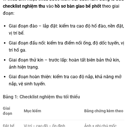
checklist nghiệm thu
vào
hồ sơ bàn giao bể phốt
theo giai
đoạn:
Giai đoạn đào – lắp đặt: kiểm tra cao độ hố đào, nền đặt,
vị trí bể.
Giai đoạn đấu nối: kiểm tra điểm nối ống, độ dốc tuyến, vị
trí hố ga.
Giai đoạn thử kín – trước lấp: hoàn tất biên bản thử kín,
ảnh hiện trạng.
Giai đoạn hoàn thiện: kiểm tra cao độ nắp, khả năng mở
nắp, vệ sinh tuyến.
Bảng 1: Checklist nghiệm thu tối thiểu
Giai
Mục kiểm
Bằng chứng kèm theo
đoạn
Đặt bể
Vị trí – cao độ – ổn định
Ảnh + ghi chú mốc