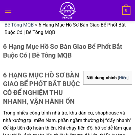
Bỏ
0
qua
nội
Bê Tông MQB
»
6 Hạng Mục Hồ Sơ Bàn Giao Bể Phốt Bắt
dung
Buộc Có | Bê Tông MQB
6 Hạng Mục Hồ Sơ Bàn Giao Bể Phốt Bắt
Buộc Có | Bê Tông MQB
6 HẠNG MỤC HỒ SƠ BÀN
Nội dung chính
[
Hiện
]
GIAO BỂ PHỐT BẮT BUỘC
CÓ ĐỂ NGHIỆM THU
NHANH, VẬN HÀNH ỔN
Trong nhiều công trình nhà trọ, khu dân cư, shophouse và
nhà xưởng tại miền Nam, phần ngầm thường bị “đẩy nhanh”
để kịp tiến độ hoàn thiện. Khi chạy tiến độ, hồ sơ dễ làm qua