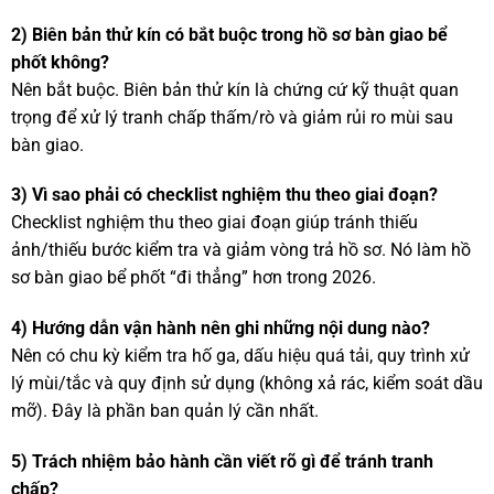
2) Biên bản thử kín có bắt buộc trong hồ sơ bàn giao bể
phốt không?
Nên bắt buộc. Biên bản thử kín là chứng cứ kỹ thuật quan
trọng để xử lý tranh chấp thấm/rò và giảm rủi ro mùi sau
bàn giao.
3) Vì sao phải có checklist nghiệm thu theo giai đoạn?
Checklist nghiệm thu theo giai đoạn giúp tránh thiếu
ảnh/thiếu bước kiểm tra và giảm vòng trả hồ sơ. Nó làm hồ
sơ bàn giao bể phốt “đi thẳng” hơn trong 2026.
4) Hướng dẫn vận hành nên ghi những nội dung nào?
Nên có chu kỳ kiểm tra hố ga, dấu hiệu quá tải, quy trình xử
lý mùi/tắc và quy định sử dụng (không xả rác, kiểm soát dầu
mỡ). Đây là phần ban quản lý cần nhất.
5) Trách nhiệm bảo hành cần viết rõ gì để tránh tranh
chấp?