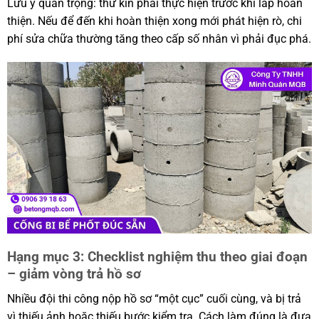
Lưu ý quan trọng: thử kín phải thực hiện trước khi lấp hoàn
thiện. Nếu để đến khi hoàn thiện xong mới phát hiện rò, chi
phí sửa chữa thường tăng theo cấp số nhân vì phải đục phá.
Hạng mục 3: Checklist nghiệm thu theo giai đoạn
– giảm vòng trả hồ sơ
Nhiều đội thi công nộp hồ sơ “một cục” cuối cùng, và bị trả
vì thiếu ảnh hoặc thiếu bước kiểm tra. Cách làm đúng là đưa