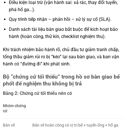
Điều kiện loại trừ (vận hành sai: xả rác, thay đổi tuyến,
phá hố ga…).
Quy trình tiếp nhận – phản hồi – xử lý sự cố (SLA).
Danh sách tài liệu bàn giao bắt buộc để kích hoạt bảo
hành (hoàn công, thử kín, checklist nghiệm thu).
Khi trách nhiệm bảo hành rõ, chủ đầu tư giảm tranh chấp,
tổng thầu giảm rủi ro bị “kéo” lại sau bàn giao, và ban vận
hành có “đường đi” khi phát sinh.
Bộ “chứng cứ tối thiểu” trong hồ sơ bàn giao bể
phốt để nghiệm thu không bị trả
Bảng 2: Chứng cứ tối thiểu nên có
Nhóm chứng
cứ
Bản vẽ
Bản vẽ hoàn công có vị trí bể + tuyến ống + hố ga