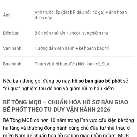
Ảnh trước lấp (đặt bể, đấu nối, hố ga) + ảnh hoàn
Ảnh
thiện nắp
Biên bản
Biên bản thử kín + checklist nghiệm thu
Vận hành
Hướng dẫn vận hành + kế hoạch bảo trì
Bảo hành
Phạm vi, thời hạn, điều kiện loại trừ, SLA
Nếu bạn đóng gói đúng bộ này,
hồ sơ bàn giao bể phốt
sẽ
“đi qua” nghiệm thu dễ hơn và giảm rủi ro hậu kiểm.
BÊ TÔNG MQB – CHUẨN HÓA HỒ SƠ BÀN GIAO
BỂ PHỐT THEO TƯ DUY VẬN HÀNH 2026
Bê Tông MQB có hơn 10 năm trong lĩnh vực cấu kiện bê tông
hạ tầng và thường đồng hành cùng chủ đầu tư/nhà thầu ở
miền Nam để chuẩn hóa hồ sơ bàn giao phần ngầm. MQB