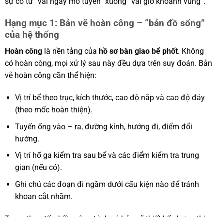
sự cố từ “vài ngày mò tuyến” xuống “vài giờ khoanh vùng”.
Hạng mục 1: Bản vẽ hoàn công – “bản đồ sống”
của hệ thống
Hoàn công
là nền tảng của
hồ sơ bàn giao bể phốt
. Không
có hoàn công, mọi xử lý sau này đều dựa trên suy đoán. Bản
vẽ hoàn công cần thể hiện:
Vị trí bể theo trục, kích thước, cao độ nắp và cao độ đáy
(theo mốc hoàn thiện).
Tuyến ống vào – ra, đường kính, hướng đi, điểm đổi
hướng.
Vị trí hố ga kiểm tra sau bể và các điểm kiểm tra trung
gian (nếu có).
Ghi chú các đoạn đi ngầm dưới cấu kiện nào để tránh
khoan cắt nhầm.