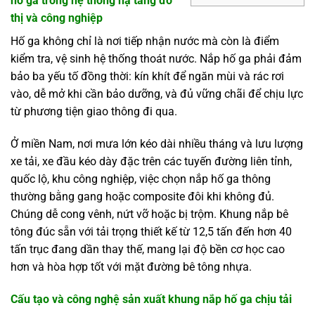
hố ga trong hệ thống hạ tầng đô
thị và công nghiệp
Hố ga không chỉ là nơi tiếp nhận nước mà còn là điểm
kiểm tra, vệ sinh hệ thống thoát nước. Nắp hố ga phải đảm
bảo ba yếu tố đồng thời: kín khít để ngăn mùi và rác rơi
vào, dễ mở khi cần bảo dưỡng, và đủ vững chãi để chịu lực
từ phương tiện giao thông đi qua.
Ở miền Nam, nơi mưa lớn kéo dài nhiều tháng và lưu lượng
xe tải, xe đầu kéo dày đặc trên các tuyến đường liên tỉnh,
quốc lộ, khu công nghiệp, việc chọn nắp hố ga thông
thường bằng gang hoặc composite đôi khi không đủ.
Chúng dễ cong vênh, nứt vỡ hoặc bị trộm. Khung nắp bê
tông đúc sẵn với tải trọng thiết kế từ 12,5 tấn đến hơn 40
tấn trục đang dần thay thế, mang lại độ bền cơ học cao
hơn và hòa hợp tốt với mặt đường bê tông nhựa.
Cấu tạo và công nghệ sản xuất khung nắp hố ga chịu tải