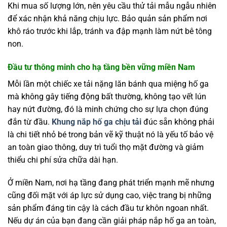
Khi mua số lượng lớn, nên yêu cầu thử tải mẫu ngẫu nhiên
để xác nhận khả năng chịu lực. Bảo quản sản phẩm nơi
khô ráo trước khi lắp, tránh va đập mạnh làm nứt bê tông
non.
Đầu tư thông minh cho hạ tầng bền vững miền Nam
Mỗi lần một chiếc xe tải nặng lăn bánh qua miệng hố ga
mà không gây tiếng động bất thường, không tạo vết lún
hay nứt đường, đó là minh chứng cho sự lựa chọn đúng
đắn từ đầu.
Khung nắp hố ga chịu tải
đúc sẵn không phải
là chi tiết nhỏ bé trong bản vẽ kỹ thuật nó là yếu tố bảo vệ
an toàn giao thông, duy trì tuổi thọ mặt đường và giảm
thiểu chi phí sửa chữa dài hạn.
Ở miền Nam, nơi hạ tầng đang phát triển mạnh mẽ nhưng
cũng đối mặt với áp lực sử dụng cao, việc trang bị những
sản phẩm đáng tin cậy là cách đầu tư khôn ngoan nhất.
Nếu dự án của bạn đang cần giải pháp nắp hố ga an toàn,