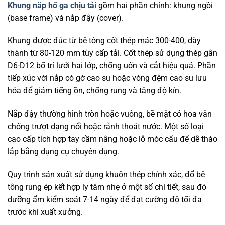
Khung nắp hố ga chịu tải
gồm hai phần chính: khung ngồi
(base frame) và nắp đậy (cover).
Khung được đúc từ bê tông cốt thép mác 300-400, dày
thành từ 80-120 mm tùy cấp tải. Cốt thép sử dụng thép gân
D6-D12 bố trí lưới hai lớp, chống uốn và cắt hiệu quả. Phần
tiếp xúc với nắp có gờ cao su hoặc vòng đệm cao su lưu
hóa để giảm tiếng ồn, chống rung và tăng độ kín.
Nắp đậy thường hình tròn hoặc vuông, bề mặt có hoa văn
chống trượt dạng nổi hoặc rãnh thoát nước. Một số loại
cao cấp tích hợp tay cầm nâng hoặc lỗ móc cẩu để dễ tháo
lắp bằng dụng cụ chuyên dụng.
Quy trình sản xuất sử dụng khuôn thép chính xác, đổ bê
tông rung ép kết hợp ly tâm nhẹ ở một số chi tiết, sau đó
dưỡng ẩm kiểm soát 7-14 ngày để đạt cường độ tối đa
trước khi xuất xưởng.