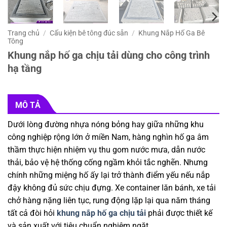
Trang chủ
/
Cấu kiện bê tông đúc sẵn
/
Khung Nắp Hố Ga Bê
Tông
Khung nắp hố ga chịu tải dùng cho công trình
hạ tầng
MÔ TẢ
Dưới lòng đường nhựa nóng bỏng hay giữa những khu
công nghiệp rộng lớn ở miền Nam, hàng nghìn hố ga âm
thầm thực hiện nhiệm vụ thu gom nước mưa, dẫn nước
thải, bảo vệ hệ thống cống ngầm khỏi tắc nghẽn. Nhưng
chính những miệng hố ấy lại trở thành điểm yếu nếu nắp
đậy không đủ sức chịu đựng. Xe container lăn bánh, xe tải
chở hàng nặng liên tục, rung động lặp lại qua năm tháng
tất cả đòi hỏi
khung nắp hố ga chịu tải
phải được thiết kế
và sản xuất với tiêu chuẩn nghiêm ngặt.